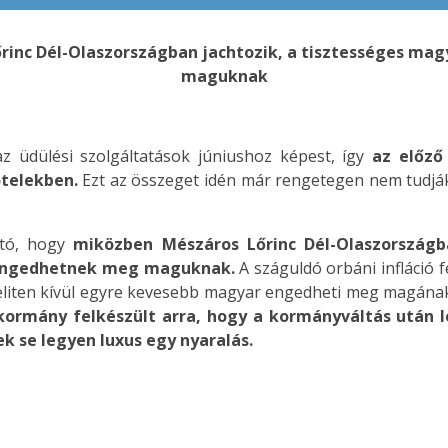
őrinc Dél-Olaszországban jachtozik, a tisztességes ma
maguknak
az üdülési szolgáltatások júniushoz képest, így
az előző
telekben.
Ezt az összeget idén már rengetegen nem tudják 
ító, hogy
miközben Mészáros Lőrinc Dél-Olaszországb
 engedhetnek meg maguknak.
A száguldó orbáni infláció f
 eliten kívül egyre kevesebb magyar engedheti meg magának 
rmány felkészült arra, hogy a kormányváltás után let
 se legyen luxus egy nyaralás.