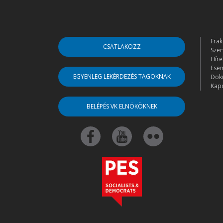
Frak
CSATLAKOZZ
Szer
Híre
Ese
EGYENLEG LEKÉRDEZÉS TAGOKNAK
Dok
Kapc
BELÉPÉS VK ELNÖKÖKNEK