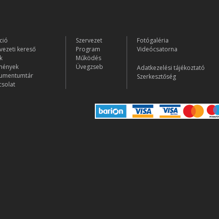
ció
Szervezet
Fotógaléria
vezeti kereső
Program
Videócsatorna
k
Működés
mények
Üvegzseb
Adatkezelési tájékoztató
umentumtár
Szerkesztőség
solat