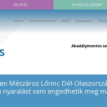
BELÉPÉS
AKTIVISTA LESZEK!
Rólunk
Szervezeti kereső
Hírek
Események
Európ
Akadálymentes se
s
en Mészáros Lőrinc Dél-Olaszorszá
 a nyaralást sem engedhetik meg 