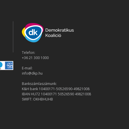
Telefon:
+36 21 300 1000
E-mail:
info@dkp.hu
Bankszámlaszámunk:
K&H bank 10400171-50526590-49821008
IBAN HU72 10400171 50526590 49821008
SWIFT: OKHBHUHB