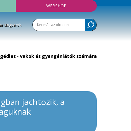
WEBSHOP
ai Magyarok
gédlet - vakok és gyengénlátók számára
gban jachtozik, a
maguknak