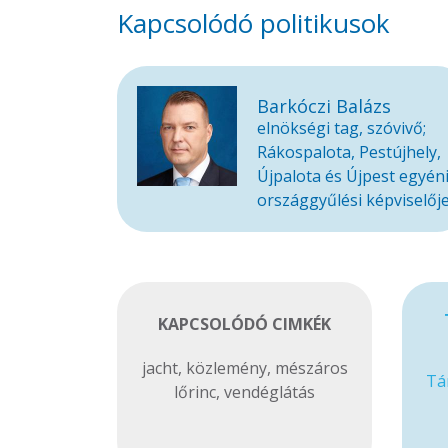
Kapcsolódó politikusok
Barkóczi Balázs
elnökségi tag, szóvivő;
Rákospalota, Pestújhely,
Újpalota és Újpest egyén
országgyűlési képviselőj
KAPCSOLÓDÓ CIMKÉK
jacht
,
közlemény
,
mészáros
Tá
lőrinc
,
vendéglátás