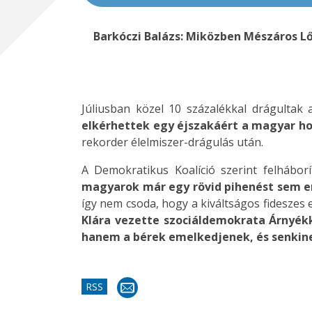
Barkóczi Balázs: Miközben Mészáros L
Júliusban közel 10 százalékkal drágultak 
elkérhettek egy éjszakáért a magyar ho
rekorder élelmiszer-drágulás után.
A Demokratikus Koalíció szerint felhábor
magyarok már egy rövid pihenést sem
így nem csoda, hogy a kiváltságos fideszes
Klára vezette szociáldemokrata Árnyékko
hanem a bérek emelkedjenek, és senkinek
RSS