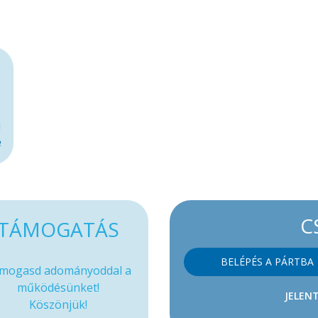
i
e
C
TÁMOGATÁS
BELÉPÉS A PÁRTBA
mogasd adományoddal a
működésünket!
JELENT
Köszönjük!