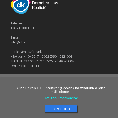
Telefon:
+36 21 300 1000
E-mail:
info@dkp.hu
Bankszámlaszámunk:
K&H bank 10400171-50526590-49821008
IBAN HU72 10400171 50526590 49821008
SWIFT: OKHBHUHB
© 2026 Demokratikus Koalíció
Oldalunkon HTTP-sütiket (Cookie) használunk a jobb
működésért.
További információk