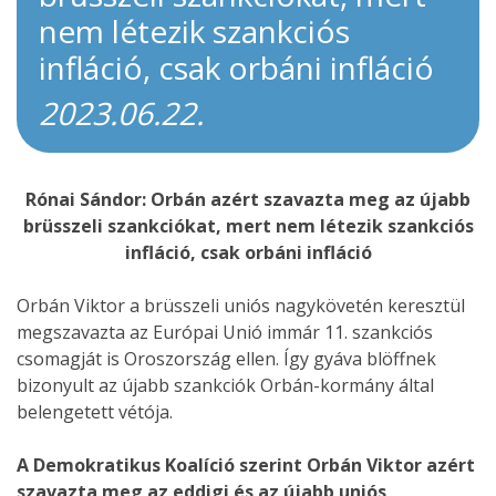
nem létezik szankciós
infláció, csak orbáni infláció
2023.06.22.
Rónai Sándor: Orbán azért szavazta meg az újabb
brüsszeli szankciókat, mert nem létezik szankciós
infláció, csak orbáni infláció
Orbán Viktor a brüsszeli uniós nagykövetén keresztül
megszavazta az Európai Unió immár 11. szankciós
csomagját is Oroszország ellen. Így gyáva blöffnek
bizonyult az újabb szankciók Orbán-kormány által
belengetett vétója.
A Demokratikus Koalíció szerint Orbán Viktor azért
szavazta meg az eddigi és az újabb uniós