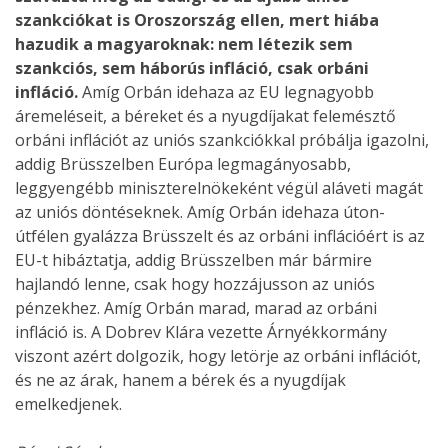
szankciókat is Oroszország ellen, mert hiába
hazudik a magyaroknak: nem létezik sem
szankciós, sem háborús infláció, csak orbáni
infláció.
Amíg Orbán idehaza az EU legnagyobb
áremeléseit, a béreket és a nyugdíjakat felemésztő
orbáni inflációt az uniós szankciókkal próbálja igazolni,
addig Brüsszelben Európa legmagányosabb,
leggyengébb miniszterelnökeként végül aláveti magát
az uniós döntéseknek. Amíg Orbán idehaza úton-
útfélen gyalázza Brüsszelt és az orbáni inflációért is az
EU-t hibáztatja, addig Brüsszelben már bármire
hajlandó lenne, csak hogy hozzájusson az uniós
pénzekhez. Amíg Orbán marad, marad az orbáni
infláció is. A Dobrev Klára vezette Árnyékkormány
viszont azért dolgozik, hogy letörje az orbáni inflációt,
és ne az árak, hanem a bérek és a nyugdíjak
emelkedjenek.