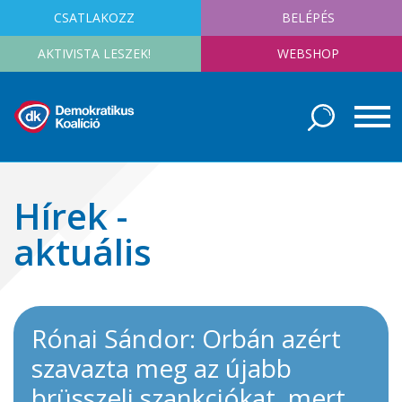
CSATLAKOZZ
BELÉPÉS
AKTIVISTA LESZEK!
WEBSHOP
Hírek -
aktuális
Rónai Sándor: Orbán azért
szavazta meg az újabb
brüsszeli szankciókat, mert