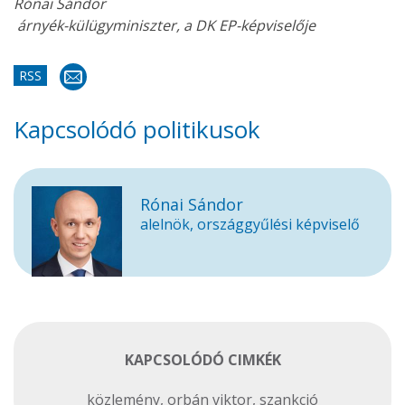
Rónai Sándor
árnyék-külügyminiszter, a DK EP-képviselője
RSS
Kapcsolódó politikusok
Rónai Sándor
alelnök, országgyűlési képviselő
KAPCSOLÓDÓ CIMKÉK
közlemény
,
orbán viktor
,
szankció