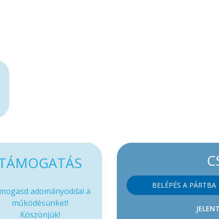
C
TÁMOGATÁS
BELÉPÉS A PÁRTBA
mogasd adományoddal a
működésünket!
JELENT
Köszönjük!