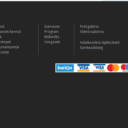
ció
Szervezet
Fotógaléria
vezeti kereső
Program
Videócsatorna
k
Működés
mények
Üvegzseb
Adatkezelési tájékoztató
umentumtár
Szerkesztőség
solat