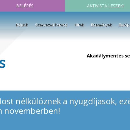
BELÉPÉS
AKTIVISTA LESZEK!
Rólunk
Szervezeti kereső
Hírek
Események
Európ
Akadálymentes se
s
ost nélkülöznek a nyugdíjasok, ez
em novemberben!