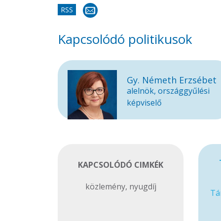
RSS
Kapcsolódó politikusok
Gy. Németh Erzsébet
alelnök, országgyűlési
képviselő
KAPCSOLÓDÓ CIMKÉK
közlemény
,
nyugdíj
Tá