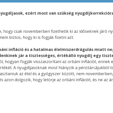
nyugdíjasok, ezért most van szükség nyugdíjkorrekció
, hogy csak novemberben fizethetik ki az időseknek járó nyu
m biztos, hogy ki is fogják fizetni azt.
áni infláció és a hatalmas élelmiszerdrágulás miatt n
enkinek jár a tisztességes, értékálló nyugdíj egy tisz
 hogyan fogják visszaszorítani az orbáni inflációt, ennek el
ékét. A nyugdíjasoknak most hiányzik a pénztárcájukból töb
választaniuk az étel és a gyógyszer között, nem novemberben
 azon dolgozik, hogy letörje az orbáni inflációt, és ne az 