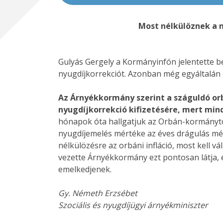
Most nélkülöznek a 
Gulyás Gergely a Kormányinfón jelentette be
nyugdíjkorrekciót. Azonban még egyáltalán ne
Az Árnyékkormány szerint a száguldó orb
nyugdíjkorrekció kifizetésére, mert mind
hónapok óta hallgatjuk az Orbán-kormánytól,
nyugdíjemelés mértéke az éves drágulás mért
nélkülözésre az orbáni infláció, most kell 
vezette Árnyékkormány ezt pontosan látja, és
emelkedjenek.
Gy. Németh Erzsébet
Szociális és nyugdíjügyi árnyékminiszter