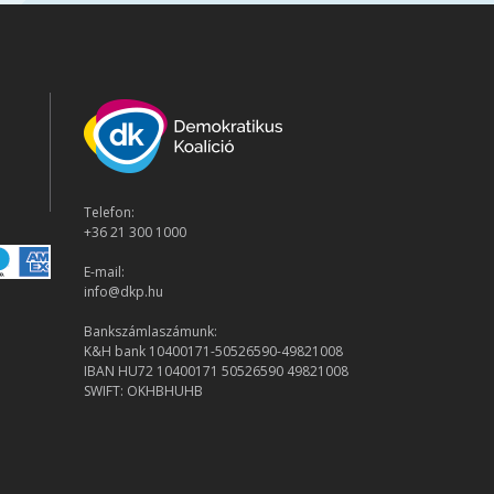
Telefon:
+36 21 300 1000
E-mail:
info@dkp.hu
Bankszámlaszámunk:
K&H bank 10400171-50526590-49821008
IBAN HU72 10400171 50526590 49821008
SWIFT: OKHBHUHB