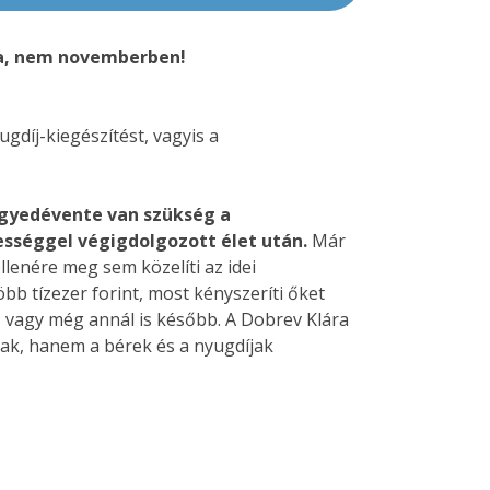
ra, nem novemberben!
gdíj-kiegészítést, vagyis a
egyedévente van szükség a
tességgel végigdolgozott élet után.
Már
lenére meg sem közelíti az idei
b tízezer forint, most kényszeríti őket
, vagy még annál is később. A Dobrev Klára
árak, hanem a bérek és a nyugdíjak