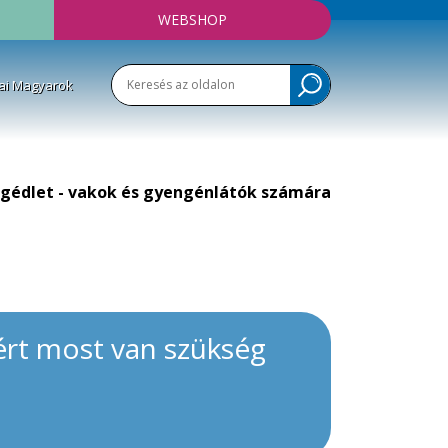
WEBSHOP
ai Magyarok
gédlet - vakok és gyengénlátók számára
ért most van szükség