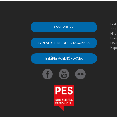
Frak
CSATLAKOZZ
Szer
Híre
Ese
EGYENLEG LEKÉRDEZÉS TAGOKNAK
Dok
Kapc
BELÉPÉS VK ELNÖKÖKNEK