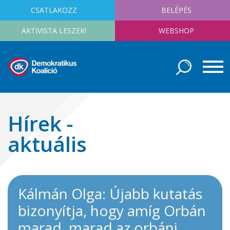
CSATLAKOZZ
BELÉPÉS
AKTIVISTA LESZEK!
WEBSHOP
Hírek -
aktuális
Kálmán Olga: Újabb kutatás
bizonyítja, hogy amíg Orbán
marad, marad az orbáni