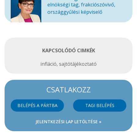
elnökségi tag, frakciószóvivő,
országgyűlési képviselő
KAPCSOLÓDÓ CIMKÉK
infláció
,
sajtótájékoztató
CSATLAKOZZ
BELÉPÉS A PÁRTBA
TAGI BELÉPÉS
JELENTKEZÉSI LAP LETÖLTÉSE »