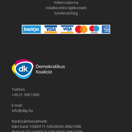
Videócsatorna
Adatkezelési tájékoztató
Szerkesztőség
Telefon:
+36 21 300 1000
E-mail:
info@dkp.hu
Bankszámlaszámunk:
K&H bank 10400171-50526590-49821008
IBAN HU72 10400171 50526590 49821008