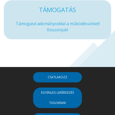
TÁMOGATÁS
Támogasd adományoddal a működésünket!
Köszönjük!
CSATLAKOZZ
EGYENLEG LEKÉRDEZÉS
TAGOKNAK