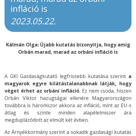
infláció is
2023.05.22.
Kálmán Olga: Újabb kutatás bizonyítja, hogy amíg
Orbán marad, marad az orbáni infláció is
A GKI Gazdaságkutató legfrissebb kutatása szerint
a
magyarok egyre kilátástalanabbnak látják, hogy
véget érhet az orbáni infláció
. Ez nem csoda, hiszen
Orbán Viktor hazugságai ellenére Magyarországon
továbbra is háromszor akkora az infláció, mint az EU-s
átlag és szinte minden alapélelmiszer ára
megduplázódott az elmúlt két évben.
Az Árnyékkormány szerint a sokadik gazdasági kutatás