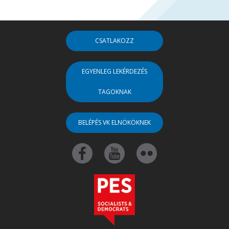
CSATLAKOZZ
EGYENLEG LEKÉRDEZÉS
TAGOKNAK
BELÉPÉS VK ELNÖKÖKNEK