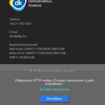
Telefon:
+36 21 300 1000
E-mail:
info@dkp.hu
Bankszámlaszámunk:
K&H bank 10400171-50526590-49821008
IBAN HU72 10400171 50526590 49821008
SWIFT: OKHBHUHB
© 2026 Demokratikus Koalíció
Oldalunkon HTTP-sütiket (Cookie) használunk a jobb
működésért.
További információk