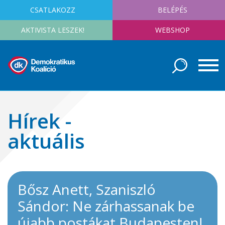
CSATLAKOZZ
BELÉPÉS
AKTIVISTA LESZEK!
WEBSHOP
Hírek -
aktuális
Bősz Anett, Szaniszló
Sándor: Ne zárhassanak be
újabb postákat Budapesten!