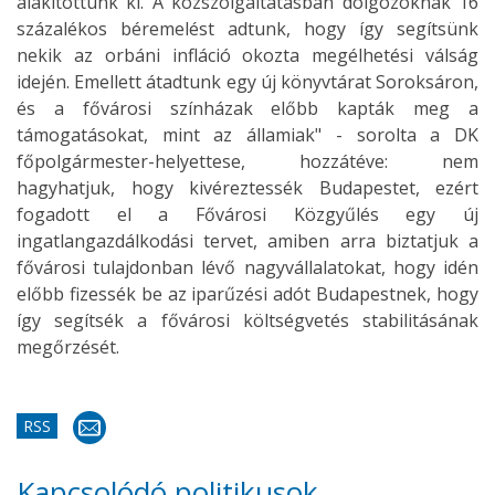
alakítottunk ki. A közszolgáltatásban dolgozóknak 16
százalékos béremelést adtunk, hogy így segítsünk
nekik az orbáni infláció okozta megélhetési válság
idején. Emellett átadtunk egy új könyvtárat Soroksáron,
és a fővárosi színházak előbb kapták meg a
támogatásokat, mint az államiak" - sorolta a DK
főpolgármester-helyettese, hozzátéve: nem
hagyhatjuk, hogy kivéreztessék Budapestet, ezért
fogadott el a Fővárosi Közgyűlés egy új
ingatlangazdálkodási tervet, amiben arra biztatjuk a
fővárosi tulajdonban lévő nagyvállalatokat, hogy idén
előbb fizessék be az iparűzési adót Budapestnek, hogy
így segítsék a fővárosi költségvetés stabilitásának
megőrzését.
RSS
Kapcsolódó politikusok