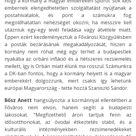
hogy a kormány a magyar embereken spórol. Sok idős
embernek elengedhetetlen szolgáltatást nyújtanak a
postahivatalok, és pont a számukra fog
megoldhatatlan nehézséget okozni, ha messzire kell
utazniuk egy-egy levél feladása vagy átvétele miatt.
Éppen ezért kezdeményeztük a Fővárosi Közgyűlésben
a posták bezárásának megakadályozását, hiszen a
kormány nem róhat még egy terhet a budapestiek
nyakába az orbáni infláció és a hétszeres rezsiemelés
mellett, így is Orbán miatt élünk ma rosszul. Számunkra
a DK-ban fontos, hogy a kormány helyett is a magyar
emberekért dolgozzunk, mert csakis így lehetünk
európai Magyarország - tette hozzá Szaniszló Sándor.
Bősz Anett
hangsúlyozta: a kormánnyal ellentétben a
Főváros nem elvon, hanem segíti a budapesti
lakosokat. "Megfizethető áron tartjuk fenn az
idősotthonokat, az óvodai étkeztetés stabil, és a
kulturális intézményekben rezsimenedékeket