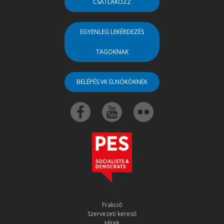
CSATLAKOZZ
EGYENLEG LEKÉRDEZÉS
TAGOKNAK
BELÉPÉS VK ELNÖKÖKNEK
Frakció
Szervezeti kereső
Hírek