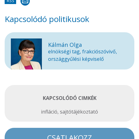
RSS
Kapcsolódó politikusok
Kálmán Olga
elnökségi tag, frakciószóvivő,
országgyűlési képviselő
KAPCSOLÓDÓ CIMKÉK
infláció
,
sajtótájékoztató
CSATLAKOZZ