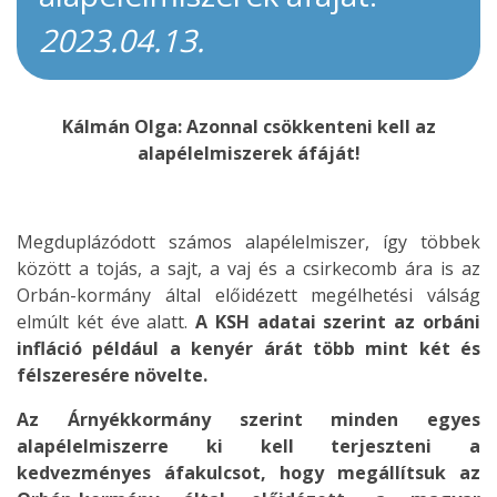
2023.04.13.
Kálmán Olga: Azonnal csökkenteni kell az
alapélelmiszerek áfáját!
Megduplázódott számos alapélelmiszer, így többek
között a tojás, a sajt, a vaj és a csirkecomb ára is az
Orbán-kormány által előidézett megélhetési válság
elmúlt két éve alatt.
A KSH adatai szerint az orbáni
infláció például a kenyér árát több mint két és
félszeresére növelte.
Az Árnyékkormány szerint minden egyes
alapélelmiszerre ki kell terjeszteni a
kedvezményes áfakulcsot, hogy megállítsuk az