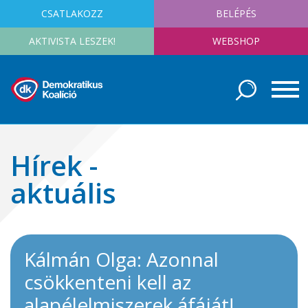
CSATLAKOZZ
BELÉPÉS
AKTIVISTA LESZEK!
WEBSHOP
Hírek -
aktuális
Kálmán Olga: Azonnal
csökkenteni kell az
alapélelmiszerek áfáját!