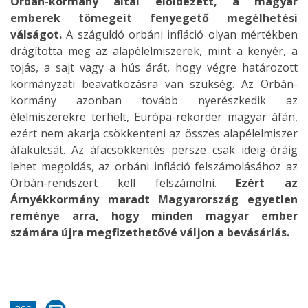
Orbán-kormány által előidézett, a magyar
emberek tömegeit fenyegető megélhetési
válságot.
A száguldó orbáni infláció olyan mértékben
drágította meg az alapélelmiszerek, mint a kenyér, a
tojás, a sajt vagy a hús árát, hogy végre határozott
kormányzati beavatkozásra van szükség. Az Orbán-
kormány azonban tovább nyerészkedik az
élelmiszerekre terhelt, Európa-rekorder magyar áfán,
ezért nem akarja csökkenteni az összes alapélelmiszer
áfakulcsát. Az áfacsökkentés persze csak ideig-óráig
lehet megoldás, az orbáni infláció felszámolásához az
Orbán-rendszert kell felszámolni.
Ezért az
Árnyékkormány maradt Magyarország egyetlen
reménye arra, hogy minden magyar ember
számára újra megfizethetővé váljon a bevásárlás.