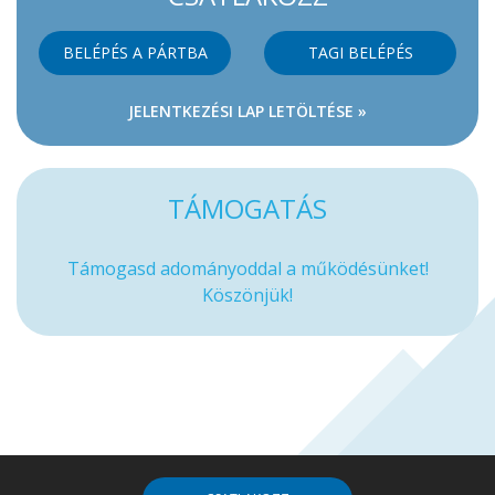
BELÉPÉS A PÁRTBA
TAGI BELÉPÉS
JELENTKEZÉSI LAP LETÖLTÉSE »
TÁMOGATÁS
Támogasd adományoddal a működésünket!
Köszönjük!