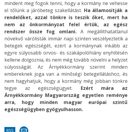
mindent meg fogok tenni, hogy a kormány ne vehesse
el tőlünk a járóbeteg szakellátást.
Ha államosítják a
rendelőket, azzal tönkre is teszik őket, mert ha
nem az önkormányzat felel értük, az egész
rendszer össze fog omlani.
A megállíthatatlanul
növekvő várólisták immár napi szinten veszélyeztetik a
betegek egészségét, ezért a kormánynak inkább az
egyre súlyosabb orvos- és szakápolóhiány enyhítésén
kellene dolgoznia, és nem még tovább növelni a helyzet
súlyosságát. Az Árnyékkormány szerint minden
embereknek joga van a minőségi betegellátáshoz, és
nem hagyhatjuk, hogy a kormány még jobban tönkre
tegye az egészségügyet.
Ezért mára az
Árnyékkormány Magyarország egyetlen reménye
arra, hogy minden magyar európai szintű
egészségügyben gyógyulhasson.
RSS