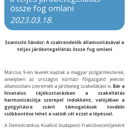
össze fog omlani
2023.03.18.
Szaniszló Sándor: A szakrendelők államosításával a
teljes járóbetegellátás össze fog omlani
Március 9-én levelet kaptak a magyar polgármesterek,
amelyben az országos kórházi főigazgató jelezte:
államosítani szeretnék a járóbeteg szakellátást is.
Bár a
hivatalos tájékoztatásban a szakellátás
harmonizációja szerepel indokként, valójában a
gyógyításra szánt támogatások további
csökkentése lehet a valódi cél ezzel a lépéssel.
A Demokratikus Koalíció budapesti frakcióvezetőjeként