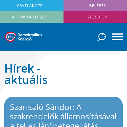
CSATLAKOZZ
BELÉPÉS
AKTIVISTA LESZEK!
WEBSHOP
Hírek -
aktuális
Szaniszló Sándor: A
szakrendelők államosításával
a teljes járóbetegellátás