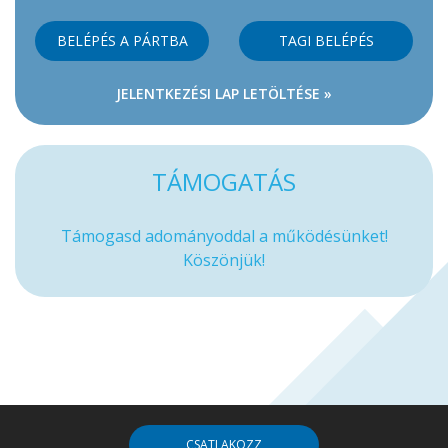
BELÉPÉS A PÁRTBA
TAGI BELÉPÉS
JELENTKEZÉSI LAP LETÖLTÉSE »
TÁMOGATÁS
Támogasd adományoddal a működésünket!
Köszönjük!
CSATLAKOZZ