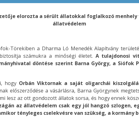
zetője elorozta a sérült állatokkal foglalkozó menhely 
állatvédelem
iófok-Törekiben a Dharma Ló Menedék Alapítvány területér
iztosítja számukra a minőségi életet.
A tulajdonosi vi
rmányhivatal döntése szerint Barna György, a Siófok P
zi, hogy
Orbán Viktornak a saját oligarchái kiszolgál
ak előszerződése a vásárlásra, Barna Györgynek megtetsze
y mi lesz az ott gondozott állatok sorsa, és hogy ennek kös
ágán az állatvédelem csak egy jól hangzó szlogen, egy
mikor tényleges cselekvésre van szükség, a kormány b