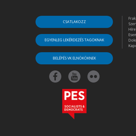
Frak
CSATLAKOZZ
Szer
Híre
Ese
EGYENLEG LEKÉRDEZÉS TAGOKNAK
Dok
Kapc
BELÉPÉS VK ELNÖKÖKNEK