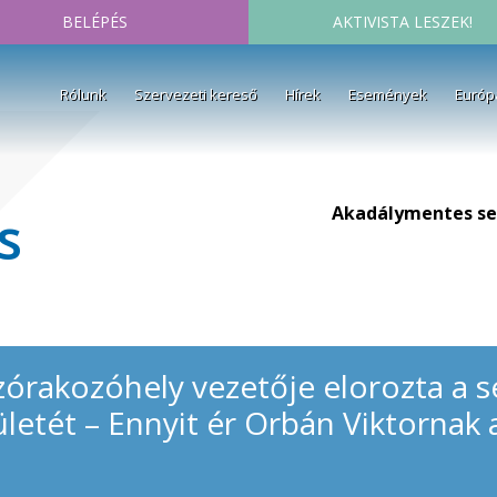
BELÉPÉS
AKTIVISTA LESZEK!
Rólunk
Szervezeti kereső
Hírek
Események
Európ
Akadálymentes se
s
zórakozóhely vezetője elorozta a sé
letét – Ennyit ér Orbán Viktornak 