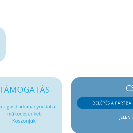
C
TÁMOGATÁS
BELÉPÉS A PÁRTBA
mogasd adományoddal a
működésünket!
JELENT
Köszönjük!