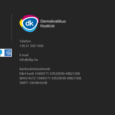
Telefon:
+36 21 300 1000
E-mail:
info@dkp.hu
Bankszámlaszámunk:
K&H bank 10400171-50526590-49821008
IBAN HU72 10400171 50526590 49821008
SWIFT: OKHBHUHB