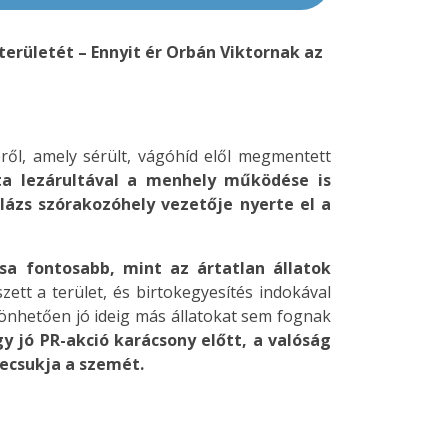
területét – Ennyit ér Orbán Viktornak az
ől, amely sérült, vágóhíd elől megmentett
ta lezárultával a menhely működése is
lázs szórakozóhely vezetője nyerte el a
ása fontosabb, mint az ártatlan állatok
tt a terület, és birtokegyesítés indokával
zönhetően jó ideig más állatokat sem fognak
 jó PR-akció karácsony előtt, a valóság
ecsukja a szemét.