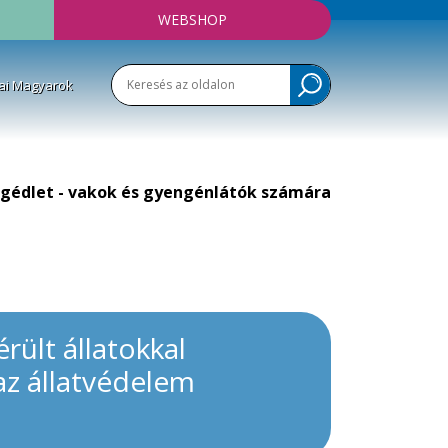
WEBSHOP
ai Magyarok
gédlet - vakok és gyengénlátók számára
rült állatokkal
az állatvédelem