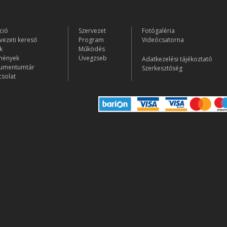
ció
Szervezet
Fotógaléria
vezeti kereső
Program
Videócsatorna
k
Működés
mények
Üvegzseb
Adatkezelési tájékoztató
umentumtár
Szerkesztőség
solat