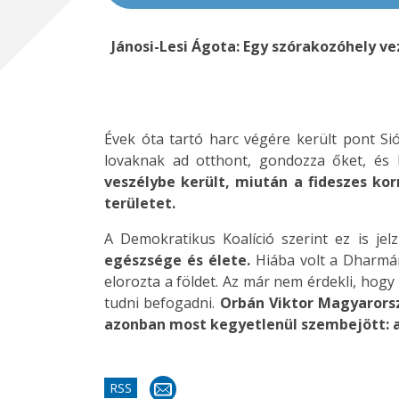
Jánosi-Lesi Ágota: Egy szórakozóhely ve
Évek óta tartó harc végére került pont S
lovaknak ad otthont, gondozza őket, és b
veszélybe került, miután a fideszes ko
területet.
A Demokratikus Koalíció szerint ez is jel
egészsége és élete.
Hiába volt a Dharmán
elorozta a földet. Az már nem érdekli, hog
tudni befogadni.
Orbán Viktor Magyarorsz
azonban most kegyetlenül szembejött: a
RSS