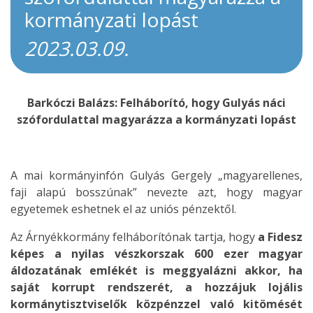
kormányzati lopást
2023.03.09.
Barkóczi Balázs: Felháborító, hogy Gulyás náci
szófordulattal magyarázza a kormányzati lopást
A mai kormányinfón Gulyás Gergely „magyarellenes,
faji alapú bosszúnak” nevezte azt, hogy magyar
egyetemek eshetnek el az uniós pénzektől.
Az Árnyékkormány felháborítónak tartja, hogy
a Fidesz
képes a nyilas vészkorszak 600 ezer magyar
áldozatának emlékét is meggyalázni akkor, ha
saját korrupt rendszerét, a hozzájuk lojális
kormánytisztviselők közpénzzel való kitömését