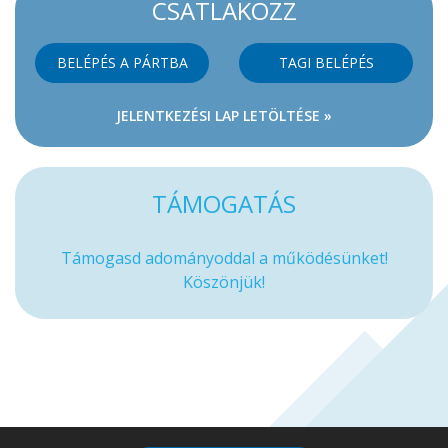
CSATLAKOZZ
BELÉPÉS A PÁRTBA
TAGI BELÉPÉS
JELENTKEZÉSI LAP LETÖLTÉSE »
TÁMOGATÁS
Támogasd adományoddal a működésünket!
Köszönjük!