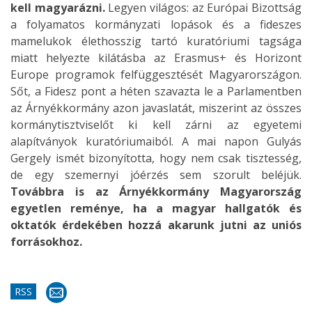
kell magyarázni.
Legyen világos: az Európai Bizottság
a folyamatos kormányzati lopások és a fideszes
mamelukok élethosszig tartó kuratóriumi tagsága
miatt helyezte kilátásba az Erasmus+ és Horizont
Europe programok felfüggesztését Magyarországon.
Sőt, a Fidesz pont a héten szavazta le a Parlamentben
az Árnyékkormány azon javaslatát, miszerint az összes
kormánytisztviselőt ki kell zárni az egyetemi
alapítványok kuratóriumaiból. A mai napon Gulyás
Gergely ismét bizonyította, hogy nem csak tisztesség,
de egy szemernyi jóérzés sem szorult beléjük.
Továbbra is az Árnyékkormány Magyarország
egyetlen reménye, ha a magyar hallgatók és
oktatók érdekében hozzá akarunk jutni az uniós
forrásokhoz.
RSS