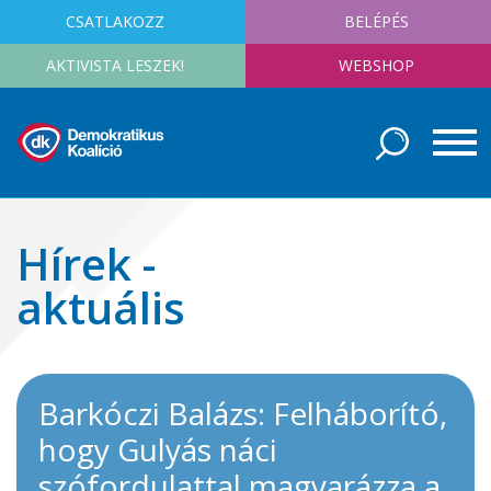
CSATLAKOZZ
BELÉPÉS
AKTIVISTA LESZEK!
WEBSHOP
Hírek -
aktuális
Barkóczi Balázs: Felháborító,
hogy Gulyás náci
szófordulattal magyarázza a