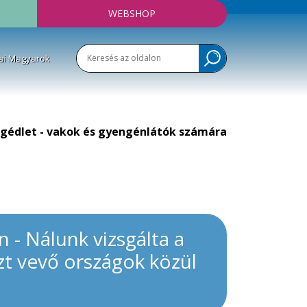
WEBSHOP
ai Magyarok
gédlet - vakok és gyengénlátók számára
- Nálunk vizsgálta a
zt vevő országok közül