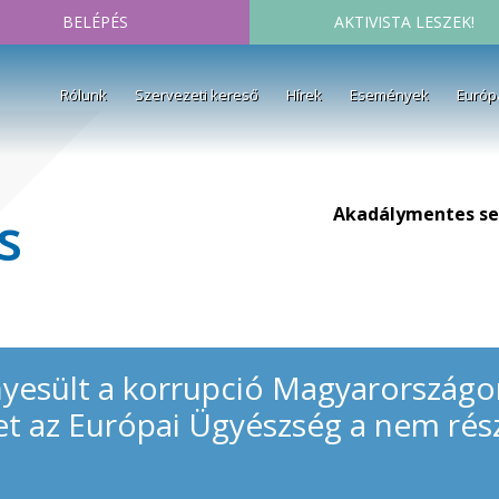
BELÉPÉS
AKTIVISTA LESZEK!
Rólunk
Szervezeti kereső
Hírek
Események
Európ
Akadálymentes se
s
yesült a korrupció Magyarországon 
et az Európai Ügyészség a nem rés