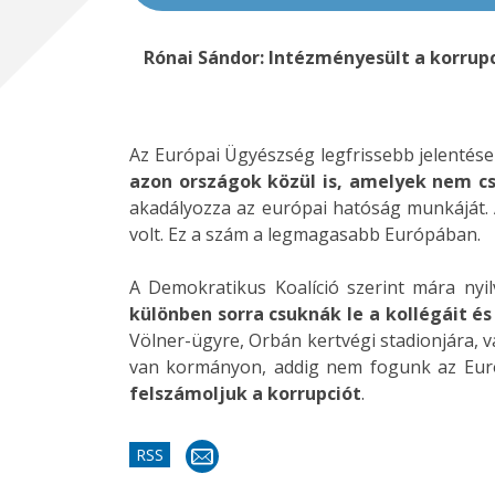
Rónai Sándor:
Intézményesült a korrupc
Az Európai Ügyészség legfrissebb jelentése
azon országok közül is, amelyek nem c
akadályozza az európai hatóság munkáját. 
volt. Ez a szám a legmagasabb Európában.
A Demokratikus Koalíció szerint mára nyi
különben sorra csuknák le a kollégáit és 
Völner-ügyre, Orbán kertvégi stadionjára, 
van kormányon, addig nem fogunk az Euró
felszámoljuk a korrupciót
.
RSS