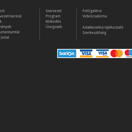
ció
Szervezet
Fotógaléria
vezeti kereső
Program
Videócsatorna
k
Működés
mények
Üvegzseb
Adatkezelési tájékoztató
umentumtár
Szerkesztőség
solat