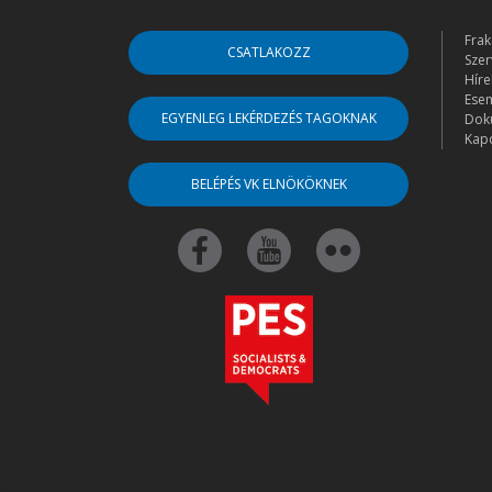
Frak
CSATLAKOZZ
Szer
Híre
Ese
EGYENLEG LEKÉRDEZÉS TAGOKNAK
Dok
Kapc
BELÉPÉS VK ELNÖKÖKNEK