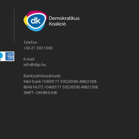
Telefon:
+36 21 300 1000
E-mail:
info@dkp.hu
Bankszámlaszámunk:
K&H bank 10400171-50526590-49821008
IBAN HU72 10400171 50526590 49821008
SWIFT: OKHBHUHB