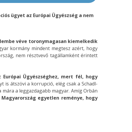
pciós ügyet az Európai Ügyészség a nem
elembe véve toronymagasan kiemelkedik
gyar kormány mindent megtesz azért, hogy
rszág, nem résztvevő tagállamként érintett
z Európai Ügyészséghez, mert fél, hogy
 is átszövi a korrupció, elég csak a Schadl-
átja mára a leggazdagabb magyar. Amíg Orbán
 Magyarország egyetlen reménye, hogy