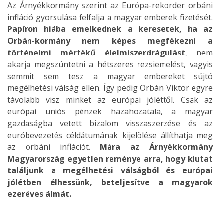
Az Árnyékkormány szerint az Európa-rekorder orbáni
infláció gyorsulása felfalja a magyar emberek fizetését.
Papíron hiába emelkednek a keresetek, ha az
Orbán-kormány nem képes megfékezni a
történelmi mértékű élelmiszerdrágulást
, nem
akarja megszüntetni a hétszeres rezsiemelést, vagyis
semmit sem tesz a magyar embereket sújtó
megélhetési válság ellen. Így pedig Orbán Viktor egyre
távolabb visz minket az európai jóléttől. Csak az
európai uniós pénzek hazahozatala, a magyar
gazdaságba vetett bizalom visszaszerzése és az
euróbevezetés céldátumának kijelölése állíthatja meg
az orbáni inflációt.
Mára az Árnyékkormány
Magyarország egyetlen reménye arra, hogy kiutat
találjunk a megélhetési válságból és európai
jólétben élhessünk, beteljesítve a magyarok
ezeréves álmát.