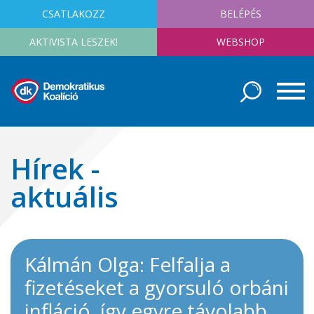
CSATLAKOZZ
BELÉPÉS
AKTIVISTA LESZEK!
WEBSHOP
Hírek -
aktuális
Kálmán Olga: Felfalja a
fizetéseket a gyorsuló orbáni
infláció, így egyre távolabb