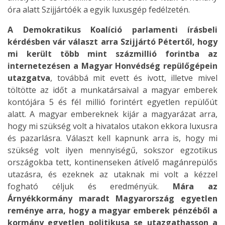
óra alatt Szijjártóék a egyik luxusgép fedélzetén.
A Demokratikus Koalíció parlamenti írásbeli
kérdésben vár választ arra Szijjártó Pétertől, hogy
mi került több mint százmillió forintba az
internetezésen a Magyar Honvédség repülőgépein
utazgatva
, továbbá mit evett és ivott, illetve mivel
töltötte az időt a munkatársaival a magyar emberek
kontójára 5 és fél millió forintért egyetlen repülőút
alatt. A magyar embereknek kijár a magyarázat arra,
hogy mi szükség volt a hivatalos utakon ekkora luxusra
és pazarlásra. Választ kell kapnunk arra is, hogy mi
szükség volt ilyen mennyiségű, sokszor egzotikus
országokba tett, kontinenseken átívelő magánrepülős
utazásra, és ezeknek az utaknak mi volt a kézzel
fogható céljuk és eredményük.
Mára
az
Árnyékkormány maradt Magyarország egyetlen
reménye arra, hogy a magyar emberek pénzéből a
kormány egyetlen politikusa se utazgathasson a