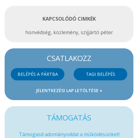
KAPCSOLÓDÓ CIMKÉK
honvédség
,
közlemény
,
szijjártó péter
CSATLAKOZZ
BELÉPÉS A PÁRTBA
TAGI BELÉPÉS
JELENTKEZÉSI LAP LETÖLTÉSE »
TÁMOGATÁS
Támogasd adományoddal a működésünket!