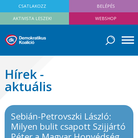
CSATLAKOZZ
BELÉPÉS
AKTIVISTA LESZEK!
WEBSHOP
Hírek -
aktuális
Sebián-Petrovszki László:
Milyen bulit csapott Szijjártó
Péter a Magyar Honvédség