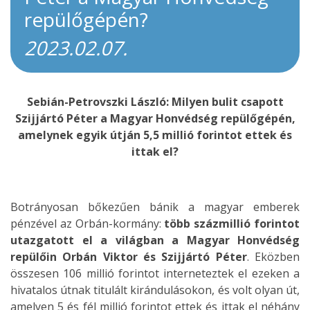
repülőgépén?
2023.02.07.
Sebián-Petrovszki László: Milyen bulit csapott
Szijjártó Péter a Magyar Honvédség repülőgépén,
amelynek egyik útján 5,5 millió forintot ettek és
ittak el?
Botrányosan bőkezűen bánik a magyar emberek
pénzével az Orbán-kormány:
több százmillió forintot
utazgatott el a világban a Magyar Honvédség
repülőin Orbán Viktor és Szijjártó Péter
. Eközben
összesen 106 millió forintot interneteztek el ezeken a
hivatalos útnak titulált kirándulásokon, és volt olyan út,
amelyen 5 és fél millió forintot ettek és ittak el néhány