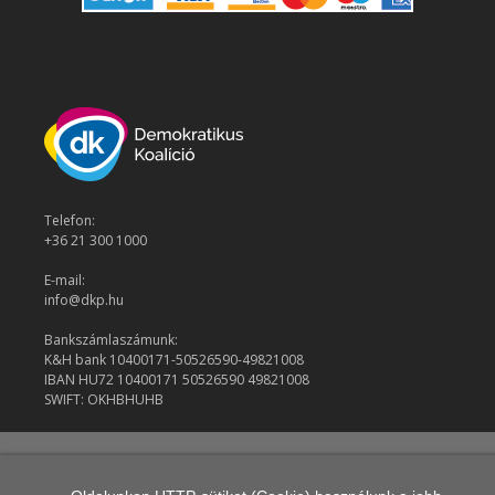
Telefon:
+36 21 300 1000
E-mail:
info@dkp.hu
Bankszámlaszámunk:
K&H bank 10400171-50526590-49821008
IBAN HU72 10400171 50526590 49821008
SWIFT: OKHBHUHB
© 2026 Demokratikus Koalíció