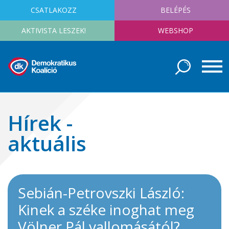
CSATLAKOZZ
BELÉPÉS
AKTIVISTA LESZEK!
WEBSHOP
Hírek -
aktuális
Sebián-Petrovszki László:
Kinek a széke inoghat meg
Völner Pál vallomásától?