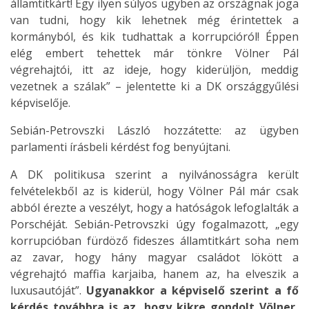
államtitkárt! Egy ilyen súlyos ügyben az országnak joga
van tudni, hogy kik lehetnek még érintettek a
kormányból, és kik tudhattak a korrupcióról! Éppen
elég embert tehettek már tönkre Völner Pál
végrehajtói, itt az ideje, hogy kiderüljön, meddig
vezetnek a szálak” – jelentette ki a DK országgyűlési
képviselője.
Sebián-Petrovszki László hozzátette: az ügyben
parlamenti írásbeli kérdést fog benyújtani.
A DK politikusa szerint a nyilvánosságra került
felvételekből az is kiderül, hogy Völner Pál már csak
abból érezte a veszélyt, hogy a hatóságok lefoglalták a
Porschéját. Sebián-Petrovszki úgy fogalmazott, „egy
korrupcióban fürdöző fideszes államtitkárt soha nem
az zavar, hogy hány magyar családot lökött a
végrehajtó maffia karjaiba, hanem az, ha elveszik a
luxusautóját”.
Ugyanakkor a képviselő szerint a fő
kérdés továbbra is az, hogy kikre gondolt Völner,