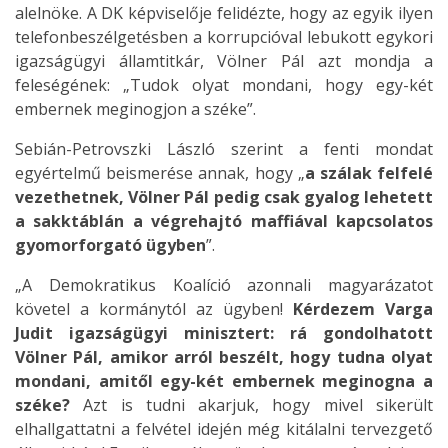
alelnöke. A DK képviselője felidézte, hogy az egyik ilyen
telefonbeszélgetésben a korrupcióval lebukott egykori
igazságügyi államtitkár, Völner Pál azt mondja a
feleségének: „Tudok olyat mondani, hogy egy-két
embernek meginogjon a széke”.
Sebián-Petrovszki László szerint a fenti mondat
egyértelmű beismerése annak, hogy „
a szálak felfelé
vezethetnek, Völner Pál pedig csak gyalog lehetett
a sakktáblán a végrehajtó maffiával kapcsolatos
gyomorforgató ügyben
”.
„A Demokratikus Koalíció azonnali magyarázatot
követel a kormánytól az ügyben!
Kérdezem Varga
Judit igazságügyi minisztert: rá gondolhatott
Völner Pál, amikor arról beszélt, hogy tudna olyat
mondani, amitől egy-két embernek meginogna a
széke?
Azt is tudni akarjuk, hogy mivel sikerült
elhallgattatni a felvétel idején még kitálalni tervezgető