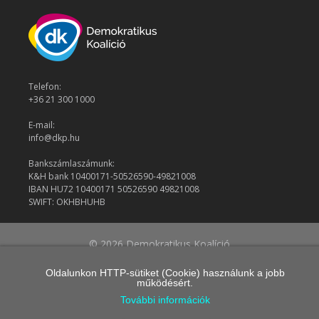
Telefon:
+36 21 300 1000
E-mail:
info@dkp.hu
Bankszámlaszámunk:
K&H bank 10400171-50526590-49821008
IBAN HU72 10400171 50526590 49821008
SWIFT: OKHBHUHB
© 2026 Demokratikus Koalíció
Oldalunkon HTTP-sütiket (Cookie) használunk a jobb
működésért.
További információk