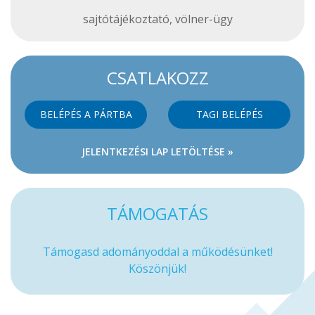
sajtótájékoztató
,
völner-ügy
CSATLAKOZZ
BELÉPÉS A PÁRTBA
TAGI BELÉPÉS
JELENTKEZÉSI LAP LETÖLTÉSE »
TÁMOGATÁS
Támogasd adományoddal a működésünket!
Köszönjük!