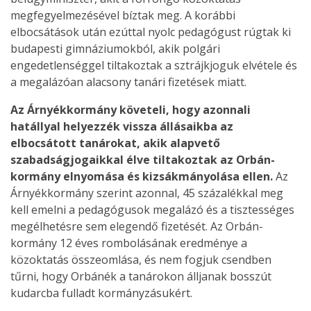
megfegyelmezésével bíztak meg. A korábbi
elbocsátások után ezúttal nyolc pedagógust rúgtak ki
budapesti gimnáziumokból, akik polgári
engedetlenséggel tiltakoztak a sztrájkjoguk elvétele és
a megalázóan alacsony tanári fizetések miatt.
Az Árnyékkormány követeli, hogy azonnali
hatállyal helyezzék vissza állásaikba az
elbocsátott tanárokat, akik alapvető
szabadságjogaikkal élve tiltakoztak az Orbán-
kormány elnyomása és kizsákmányolása ellen.
Az
Árnyékkormány szerint azonnal, 45 százalékkal meg
kell emelni a pedagógusok megalázó és a tisztességes
megélhetésre sem elegendő fizetését. Az Orbán-
kormány 12 éves rombolásának eredménye a
közoktatás összeomlása, és nem fogjuk csendben
tűrni, hogy Orbánék a tanárokon álljanak bosszút
kudarcba fulladt kormányzásukért.