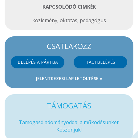
KAPCSOLÓDÓ CIMKÉK
közlemény
,
oktatás
,
pedagógus
CSATLAKOZZ
BELÉPÉS A PÁRTBA
TAGI BELÉPÉS
JELENTKEZÉSI LAP LETÖLTÉSE »
TÁMOGATÁS
Támogasd adományoddal a működésünket!
Köszönjük!