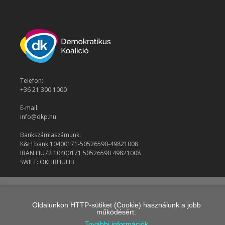
Telefon:
+36 21 300 1000
E-mail:
info@dkp.hu
Bankszámlaszámunk:
K&H bank 10400171-50526590-49821008
IBAN HU72 10400171 50526590 49821008
SWIFT: OKHBHUHB
© 2026 Demokratikus Koalíció
Oldalunkon HTTP-sütiket (Cookie) használunk a jobb
működésért.
További információk