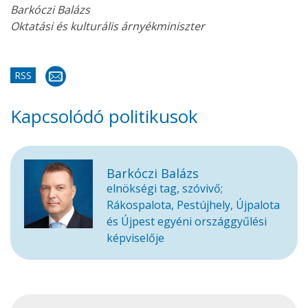
Barkóczi Balázs
Oktatási és kulturális árnyékminiszter
RSS
Kapcsolódó politikusok
Barkóczi Balázs
elnökségi tag, szóvivő;
Rákospalota, Pestújhely, Újpalota
és Újpest egyéni országgyűlési
képviselője