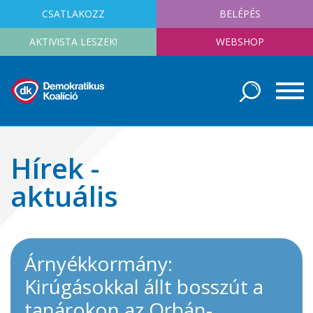
CSATLAKOZZ
BELÉPÉS
AKTIVISTA LESZEK!
WEBSHOP
Hírek -
aktuális
Árnyékkormány:
Kirúgásokkal állt bosszút a
tanárokon az Orbán-