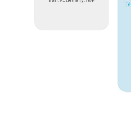
irán
,
közlemény
,
nők
Tá