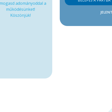
BELÉPÉS A PÁRTBA
mogasd adományoddal a
működésünket!
JELENT
Köszönjük!