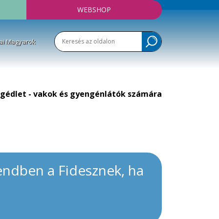
WEBSHOP
ai Magyarok
gédlet - vakok és gyengénlátók számára
rendben a Fidesznek, ha