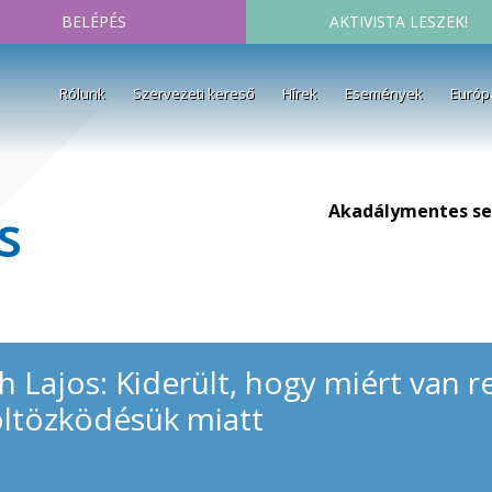
BELÉPÉS
AKTIVISTA LESZEK!
Rólunk
Szervezeti kereső
Hírek
Események
Európ
Akadálymentes se
s
áh Lajos: Kiderült, hogy miért van 
öltözködésük miatt