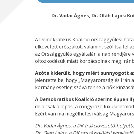
Dr. Vadai Ágnes, Dr. Oláh Lajos: 
A Demokratikus Koalíció országgyűlési határo
elkövetett erőszakot, valamint szólítsa fel 
az Országgyűlés egyáltalán a napirendjére v
öltözködésük miatt korbácsolnak meg Iránb
Azóta kiderült, hogy miért sunnyogott a
jelentette be, hogy „Magyarország és Irán a
kormány esetleg szóvá tenné a nők kínzásá
A Demokratikus Koalíció szerint éppen ily
de a csak a lopás, a rongyrázó luxuséletmód
Ezért van ma megélhetési válság Magyarors
Dr. Vadai Ágnes, a DK frakcióvezető-helyett
Dr. Oláh Lajos, a DK országgyűlési képviselő