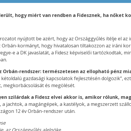
Kiderült, hogy miért van rendben a Fidesznek, ha nőket 
zatot nyújtott be azért, hogy az Országgyűlés ítélje el az ir
az Orbán-kormányt, hogy hivatalosan tiltakozzon az iráni ko
egye-e a DK javaslatát, a Fidesz képviselői tartózkodtak, 
an.
z Orbán-rendszer: természetesen az ellopható pénz mia
 kétoldalú gazdasági kapcsolatok fejlesztésén dolgozik”, ezt
t, megkorbácsolását és megölését.
en szilárdak a Fidesz elvei akkor is, amikor rólunk, ma
, a jachtok, a magángépek, a kastélyok, a megszerzett szál
zágon 12 év Orbán-rendszer után.
ese
je, az Országgyűlés alelnöke