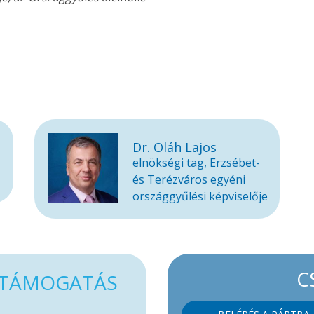
Dr. Oláh Lajos
elnökségi tag, Erzsébet-
és Terézváros egyéni
országgyűlési képviselője
C
TÁMOGATÁS