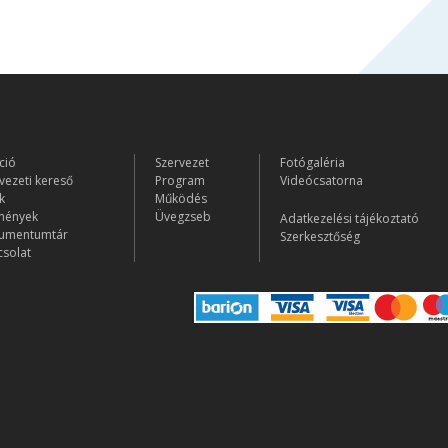
ció
Szervezet
Fotógaléria
vezeti kereső
Program
Videócsatorna
k
Működés
mények
Üvegzseb
Adatkezelési tájékoztató
umentumtár
Szerkesztőség
solat