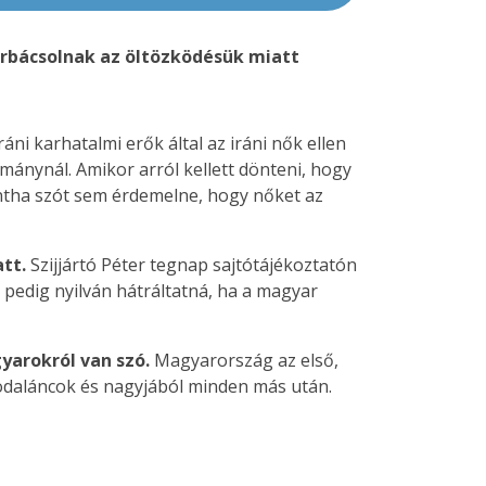
korbácsolnak az öltözködésük miatt
áni karhatalmi erők által az iráni nők ellen
rmánynál. Amikor arról kellett dönteni, hogy
mintha szót sem érdemelne, hogy nőket az
tt.
Szijjártó Péter tegnap sajtótájékoztatón
 pedig nyilván hátráltatná, ha a magyar
gyarokról van szó.
Magyarország az első,
lodaláncok és nagyjából minden más után.