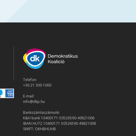
Telefon:
+36 21 300 1000
E-mail:
info@dkp.hu
Bankszámlaszámunk:
K&H bank 10400171-50526590-49821008
IBAN HU72 10400171 50526590 49821008
SWIFT: OKHBHUHB