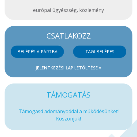
európai ügyészség
,
közlemény
CSATLAKOZZ
BELÉPÉS A PÁRTBA
TAGI BELÉPÉS
JELENTKEZÉSI LAP LETÖLTÉSE »
TÁMOGATÁS
Támogasd adományoddal a működésünket!
Köszönjük!