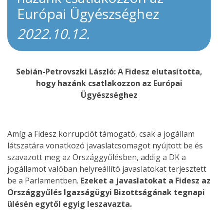
Európai Ügyészséghez
2022.10.12.
Sebián-Petrovszki László: A Fidesz elutasította,
hogy hazánk csatlakozzon az Európai
Ügyészséghez
Amíg a Fidesz korrupciót támogató, csak a jogállam
látszatára vonatkozó javaslatcsomagot nyújtott be és
szavazott meg az Országgyűlésben, addig a DK a
jogállamot valóban helyreállító javaslatokat terjesztett
be a Parlamentben.
Ezeket a javaslatokat a Fidesz az
Országgyűlés Igazságügyi Bizottságának tegnapi
ülésén egytől egyig leszavazta.