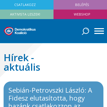
CSATLAKOZZ
BELÉPÉS
AKTIVISTA LESZEK!
WEBSHOP
Hírek -
aktuális
Sebián-Petrovszki László: A
Fidesz elutasította, hogy
hazánk csatlakozzon az