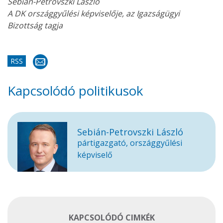
Sebián-Petrovszki László
A DK országgyűlési képviselője, az Igazságügyi
Bizottság tagja
RSS
Kapcsolódó politikusok
Sebián-Petrovszki László
pártigazgató, országgyűlési
képviselő
KAPCSOLÓDÓ CIMKÉK