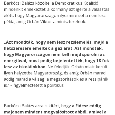
Barkóczi Balázs közölte, a Demokratikus Koalíció
mindenkit emlékeztet: a kormány azt ígérte a választás
előtt, hogy Magyarországon ilyesmire soha nem lesz
példa, amíg Orbán Viktor a miniszterelnök.
„Azt mondták, hogy nem lesz rezsiemelés, majd a
hétszeresére emelték a gáz árát. Azt mondták,
hogy Magyarországon nem kell majd spórolni az
energiával, most pedig bejelentették, hogy 18 fok
lesz az iskoláinkban.
Ne feledjük: Orbán miatt került
ilyen helyzetbe Magyarország, és amíg Orbán marad,
addig marad a válság, a megszorítások és a rezsipánik
is.” – figyelmeztetett a politikus.
Barkóczi Balázs arra is kitért, hogy
a Fidesz eddig
majdnem mindent megvalósított abból, amivel a