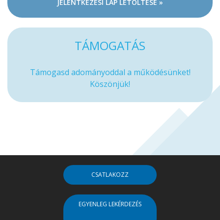
JELENTKEZÉSI LAP LETÖLTÉSE »
TÁMOGATÁS
Támogasd adományoddal a működésünket!
Köszönjük!
CSATLAKOZZ
EGYENLEG LEKÉRDEZÉS