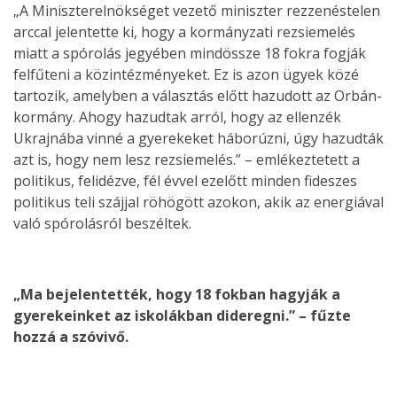
„A Miniszterelnökséget vezető miniszter rezzenéstelen
arccal jelentette ki, hogy a kormányzati rezsiemelés
miatt a spórolás jegyében mindössze 18 fokra fogják
felfűteni a közintézményeket. Ez is azon ügyek közé
tartozik, amelyben a választás előtt hazudott az Orbán-
kormány. Ahogy hazudtak arról, hogy az ellenzék
Ukrajnába vinné a gyerekeket háborúzni, úgy hazudták
azt is, hogy nem lesz rezsiemelés.” – emlékeztetett a
politikus, felidézve, fél évvel ezelőtt minden fideszes
politikus teli szájjal röhögött azokon, akik az energiával
való spórolásról beszéltek.
„Ma bejelentették, hogy 18 fokban hagyják a
gyerekeinket az iskolákban dideregni.” – fűzte
hozzá a szóvivő.