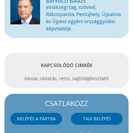
Barkóczi Balázs
elnökségi tag, szóvivő;
Rákospalota, Pestújhely, Újpalota
és Újpest egyéni országgyűlési
képviselője
KAPCSOLÓDÓ CIMKÉK
iskola
,
oktatás
,
rezsi
,
sajtótájékoztató
CSATLAKOZZ
BELÉPÉS A PÁRTBA
TAGI BELÉPÉS