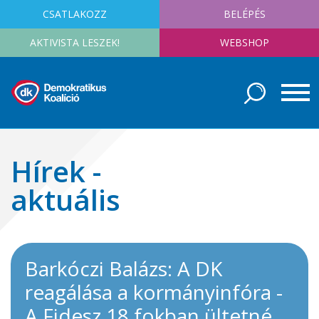
CSATLAKOZZ
BELÉPÉS
AKTIVISTA LESZEK!
WEBSHOP
Hírek -
aktuális
Barkóczi Balázs: A DK
reagálása a kormányinfóra -
A Fidesz 18 fokban ültetné