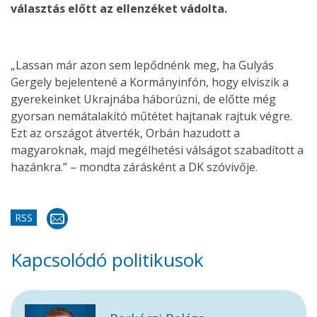
választás előtt az ellenzéket vádolta.
„Lassan már azon sem lepődnénk meg, ha Gulyás
Gergely bejelentené a Kormányinfón, hogy elviszik a
gyerekeinket Ukrajnába háborúzni, de előtte még
gyorsan nemátalakító műtétet hajtanak rajtuk végre.
Ezt az országot átverték, Orbán hazudott a
magyaroknak, majd megélhetési válságot szabadított a
hazánkra.” – mondta zárásként a DK szóvivője.
RSS
Kapcsolódó politikusok