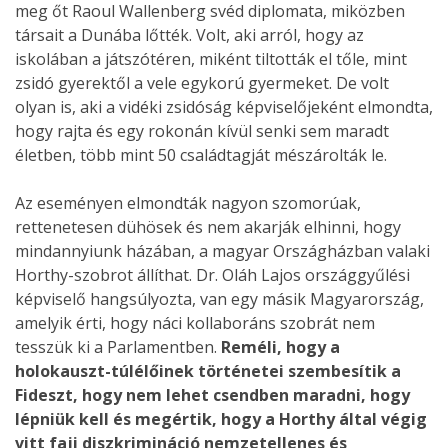
meg őt Raoul Wallenberg svéd diplomata, miközben
társait a Dunába lőtték. Volt, aki arról, hogy az
iskolában a játszótéren, miként tiltották el tőle, mint
zsidó gyerektől a vele egykorú gyermeket. De volt
olyan is, aki a vidéki zsidóság képviselőjeként elmondta,
hogy rajta és egy rokonán kívül senki sem maradt
életben, több mint 50 családtagját mészárolták le.
Az eseményen elmondták nagyon szomorúak,
rettenetesen dühösek és nem akarják elhinni, hogy
mindannyiunk házában, a magyar Országházban valaki
Horthy-szobrot állíthat. Dr. Oláh Lajos országgyűlési
képviselő hangsúlyozta, van egy másik Magyarország,
amelyik érti, hogy náci kollaboráns szobrát nem
tesszük ki a Parlamentben.
Reméli, hogy a
holokauszt-túlélőinek történetei szembesítik a
Fideszt, hogy nem lehet csendben maradni, hogy
lépniük kell és megértik, hogy a Horthy által végig
vitt faji diszkrimináció nemzetellenes és