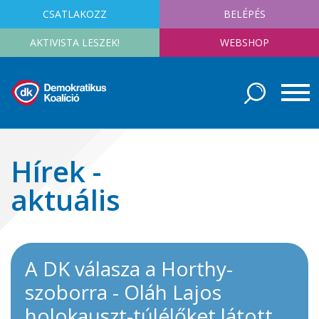
CSATLAKOZZ
BELÉPÉS
AKTIVISTA LESZEK!
WEBSHOP
Hírek -
aktuális
A DK válasza a Horthy-
szoborra - Oláh Lajos
holokauszt-túlélőket látott