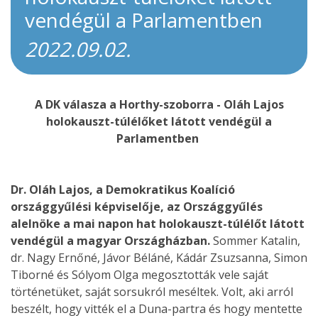
vendégül a Parlamentben
2022.09.02.
A DK válasza a Horthy-szoborra - Oláh Lajos
holokauszt-túlélőket látott vendégül a
Parlamentben
Dr. Oláh Lajos, a Demokratikus Koalíció
országgyűlési képviselője, az Országgyűlés
alelnöke a mai napon hat holokauszt-túlélőt látott
vendégül a magyar Országházban.
Sommer Katalin,
dr. Nagy Ernőné, Jávor Béláné, Kádár Zsuzsanna, Simon
Tiborné és Sólyom Olga megosztották vele saját
történetüket, saját sorsukról meséltek. Volt, aki arról
beszélt, hogy vitték el a Duna-partra és hogy mentette