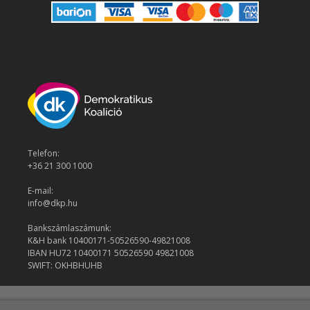
Telefon:
+36 21 300 1000
E-mail:
info@dkp.hu
Bankszámlaszámunk:
K&H bank 10400171-50526590-49821008
IBAN HU72 10400171 50526590 49821008
SWIFT: OKHBHUHB
© 2026 Demokratikus Koalíció