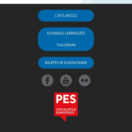
CSATLAKOZZ
EGYENLEG LEKÉRDEZÉS
TAGOKNAK
BELÉPÉS VK ELNÖKÖKNEK