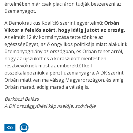
értelmében már csak piaci áron tudják beszerezni az
üzemanyagot.
A Demokratikus Koalíció szerint egyértelmű:
Orbán
Viktor a felelős azért, hogy idáig jutott az ország.
Az elmúlt 12 év kormányzása tette tönkre az
egészségügyet, az ő öngyilkos politikája miatt alakult ki
üzemanyaghiány az országban, és Orbán tehet arról,
hogy az újszülött és a koraszülött mentésben
résztvevőknek most az emberektől kell
összekalapozniuk a pénzt üzemanyagra. A DK szerint
Orbán miatt van ma válság Magyarországon, és amíg
Orbán marad, addig marad a válság is.
Barkóczi Balázs
A DK országgyűlési képviselője, szóvivője
RSS