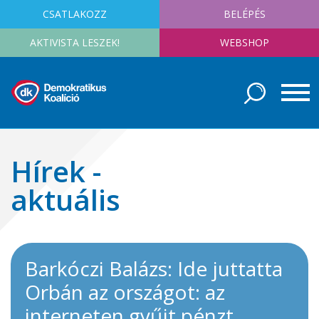
CSATLAKOZZ
BELÉPÉS
AKTIVISTA LESZEK!
WEBSHOP
Hírek -
aktuális
Barkóczi Balázs: Ide juttatta
Orbán az országot: az
interneten gyűjt pénzt