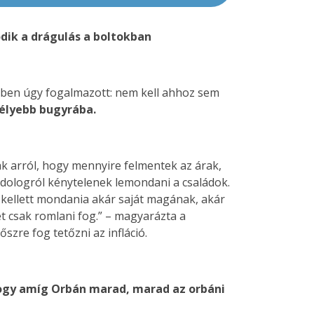
ódik a drágulás a boltokban
tében úgy fogalmazott: nem kell ahhoz sem
mélyebb bugyrába.
k arról, hogy mennyire felmentek az árak,
dologról kénytelenek lemondani a családok.
t kellett mondania akár saját magának, akár
t csak romlani fog.” – magyarázta a
zre fog tetőzni az infláció.
hogy amíg Orbán marad, marad az orbáni