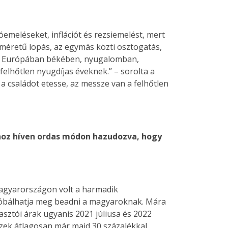
emeléseket, inflációt és rezsiemelést, mert
i méretű lopás, az egymás közti osztogatás,
ban, Európában békében, nyugalomban,
elhőtlen nyugdíjas éveknek.” – sorolta a
 a családot etesse, az messze van a felhőtlen
ukhoz híven ordas módon hazudozva, hogy
agyarországon volt a harmadik
róbálhatja meg beadni a magyaroknak. Mára
asztói árak ugyanis 2021 júliusa és 2022
 ezek átlagosan már majd 30 százalékkal