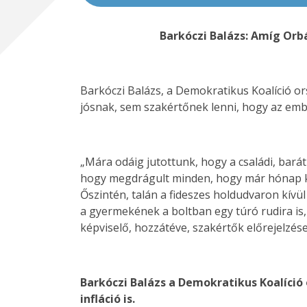
Barkóczi Balázs: Amíg Orbá
Barkóczi Balázs, a Demokratikus Koalíció or
jósnak, sem szakértőnek lenni, hogy az emb
„Mára odáig jutottunk, hogy a családi, bar
hogy megdrágult minden, hogy már hónap köz
Őszintén, talán a fideszes holdudvaron kívü
a gyermekének a boltban egy túró rudira is,
képviselő, hozzátéve, szakértők előrejelzés
Barkóczi Balázs a Demokratikus Koalíció
infláció is.