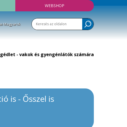
WEBSHOP
ai Magyarok
gédlet - vakok és gyengénlátók számára
 is - Ősszel is