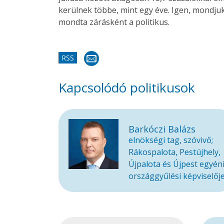
kerülnek többe, mint egy éve. Igen, mondju
mondta zárásként a politikus.
RSS
Kapcsolódó politikusok
Barkóczi Balázs
elnökségi tag, szóvivő;
Rákospalota, Pestújhely,
Újpalota és Újpest egyén
országgyűlési képviselőj