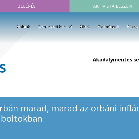
BELÉPÉS
AKTIVISTA LESZEK!
Rólunk
Szervezeti kereső
Hírek
Események
Európ
Akadálymentes se
s
bán marad, marad az orbáni infláció
a boltokban