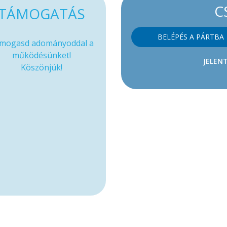
C
TÁMOGATÁS
BELÉPÉS A PÁRTBA
mogasd adományoddal a
működésünket!
JELENT
Köszönjük!