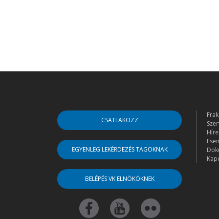
Frak
CSATLAKOZZ
Szer
Híre
Ese
EGYENLEG LEKÉRDEZÉS TAGOKNAK
Dok
Kapc
BELÉPÉS VK ELNÖKÖKNEK