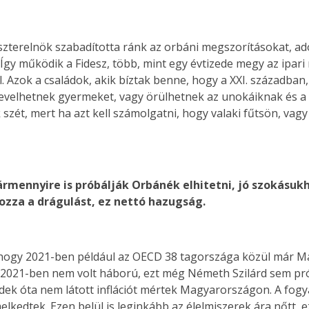
zterelnök szabadította ránk az orbáni megszorításokat, adó
 Így működik a Fidesz, több, mint egy évtizede megy az ipar
l. Azok a családok, akik bíztak benne, hogy a XXI. század
velhetnek gyermeket, vagy örülhetnek az unokáiknak és a f
szét, mert ha azt kell számolgatni, hogy valaki fűtsön, vagy
 bármennyire is próbálják Orbánék elhitetni, jó szokás
ozza a drágulást, ez nettó hazugság.
 hogy 2021-ben például az OECD 38 tagországa közül már M
 2021-ben nem volt háború, ezt még Németh Szilárd sem p
edek óta nem látott inflációt mértek Magyarországon. A fogy
elkedtek. Ezen belül is leginkább az élelmiszerek ára nőtt,