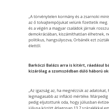
„A törvénytelen kormány és a zsarnoki minis
az ő tolvajtempójukat velünk fizettetik meg.
és a végén a magyar családok járnak rosszu
demokráciában, kiszámíthatóan élhetnek, ne
politikus, hangsúlyozva, Orbánék ezt zúzták 
élettől.
Barkóczi Balázs arra is kitért, ráadásul
kizárólag a szomszédban dúló háború ok
„Az igazság az, ha megnézzük az adatokat,
legmagasabb az infláció mértéke. Márpedig
pedig eljutottunk oda, hogy júliusban évtiz
júliusa között átlagosan 13,7 százalékkal em