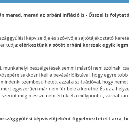
n marad, marad az orbáni infláció is - Ősszel is folytat
szággyűlési képviselője és szóvivője sajtótájékoztató kere
er tudja:
elérkeztünk a sötét orbáni korszak egyik leg
áti, munkahelyi beszélgetések semmi másról nem szólnak, csa
epére sakkozni kell a bevásárlólistával, hogy egyre több 
l mindenki szembesülhetett azzal a szituációval, hogy neme
 mert egyszerűen már nem fér bele a keretbe. És ez a helyze
e szerint még messze nem értük el a mélypontot, várhatóan ős
 országgyűlési képviselőjeként figyelmeztetett arra, 