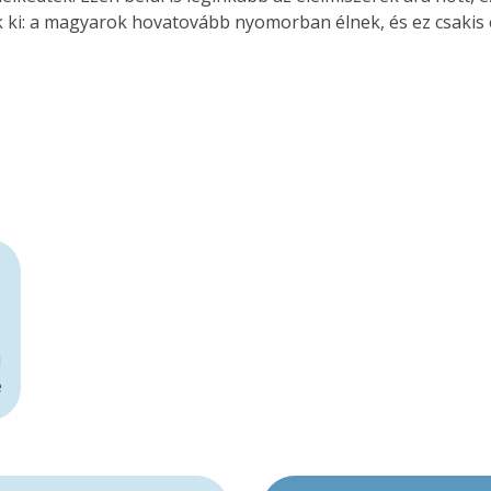
k ki: a magyarok hovatovább nyomorban élnek, és ez csakis 
i
e