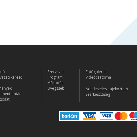
ció
Szervezet
Fotógaléria
vezeti kereső
Program
Videócsatorna
k
Működés
mények
Üvegzseb
Adatkezelési tájékoztató
umentumtár
Szerkesztőség
solat