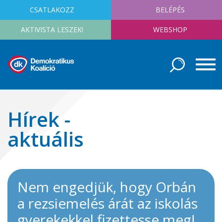
CSATLAKOZZ
BELÉPÉS
AKTIVISTA LESZEK!
WEBSHOP
Hírek -
aktuális
Nem engedjük, hogy Orbán
a rezsiemelés árát az iskolás
gyerekekkel fizettesse meg!