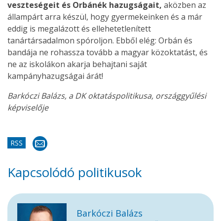
veszteségeit és Orbánék hazugságait,
aközben az
állampárt arra készül, hogy gyermekeinken és a már
eddig is megalázott és ellehetetlenített
tanártársadalmon spóroljon. Ebből elég: Orbán és
bandája ne rohassza tovább a magyar közoktatást, és
ne az iskolákon akarja behajtani saját
kampányhazugságai árát!
Barkóczi Balázs, a DK oktatáspolitikusa, országgyűlési
képviselője
RSS
Kapcsolódó politikusok
Barkóczi Balázs