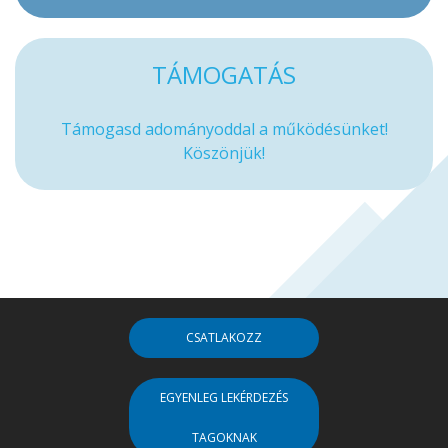
TÁMOGATÁS
Támogasd adományoddal a működésünket!
Köszönjük!
CSATLAKOZZ
EGYENLEG LEKÉRDEZÉS
TAGOKNAK