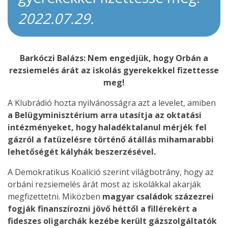
2022.07.29.
Barkóczi Balázs: Nem engedjük, hogy Orbán a
rezsiemelés árát az iskolás gyerekekkel fizettesse
meg!
A Klubrádió hozta nyilvánosságra azt a levelet, amiben
a Belügyminisztérium arra utasítja az oktatási
intézményeket, hogy haladéktalanul mérjék fel
gázról a fatüzelésre történő átállás mihamarabbi
lehetőségét kályhák beszerzésével.
A Demokratikus Koalíció szerint világbotrány, hogy az
orbáni rezsiemelés árát most az iskolákkal akarják
megfizettetni. Miközben
magyar családok százezrei
fogják finanszírozni jövő héttől a fillérekért a
fideszes oligarchák kezébe került gázszolgáltatók