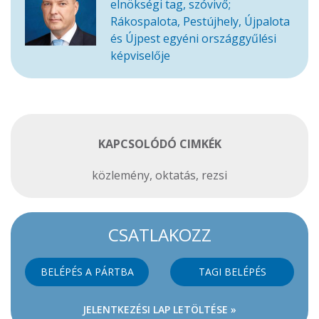
elnökségi tag, szóvivő;
Rákospalota, Pestújhely, Újpalota
és Újpest egyéni országgyűlési
képviselője
KAPCSOLÓDÓ CIMKÉK
közlemény
,
oktatás
,
rezsi
CSATLAKOZZ
BELÉPÉS A PÁRTBA
TAGI BELÉPÉS
JELENTKEZÉSI LAP LETÖLTÉSE »