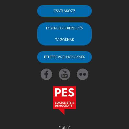
CSATLAKOZZ
EGYENLEG LEKÉRDEZÉS
TAGOKNAK
BELÉPÉS VK ELNÖKÖKNEK
Frakció