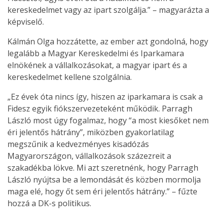
kereskedelmet vagy az ipart szolgálja.” – magyarázta a
képviselő.
Kálmán Olga hozzátette, az ember azt gondolná, hogy
legalább a Magyar Kereskedelmi és Iparkamara
elnökének a vállalkozásokat, a magyar ipart és a
kereskedelmet kellene szolgálnia.
„Ez évek óta nincs így, hiszen az iparkamara is csak a
Fidesz egyik fiókszervezeteként működik. Parragh
László most úgy fogalmaz, hogy “a most kiesőket nem
éri jelentős hátrány”, miközben gyakorlatilag
megszűnik a kedvezményes kisadózás
Magyarországon, vállalkozások százezreit a
szakadékba lökve. Mi azt szeretnénk, hogy Parragh
László nyújtsa be a lemondását és közben mormolja
maga elé, hogy őt sem éri jelentős hátrány.” – fűzte
hozzá a DK-s politikus.