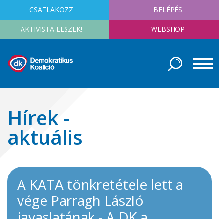
CSATLAKOZZ
BELÉPÉS
AKTIVISTA LESZEK!
WEBSHOP
Hírek -
aktuális
A KATA tönkretétele lett a
vége Parragh László
javaslatának - A DK a