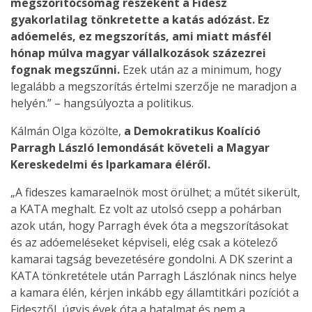
megszorítócsomag részeként a Fidesz
gyakorlatilag tönkretette a katás adózást. Ez
adóemelés, ez megszorítás, ami miatt másfél
hónap múlva magyar vállalkozások százezrei
fognak megszűnni.
Ezek után az a minimum, hogy
legalább a megszorítás értelmi szerzője ne maradjon a
helyén.” – hangsúlyozta a politikus.
Kálmán Olga közölte,
a Demokratikus Koalíció
Parragh László lemondását követeli a Magyar
Kereskedelmi és Iparkamara éléről.
„A fideszes kamaraelnök most örülhet; a műtét sikerült,
a KATA meghalt. Ez volt az utolsó csepp a pohárban
azok után, hogy Parragh évek óta a megszorításokat
és az adóemeléseket képviseli, elég csak a kötelező
kamarai tagság bevezetésére gondolni. A DK szerint a
KATA tönkretétele után Parragh Lászlónak nincs helye
a kamara élén, kérjen inkább egy államtitkári pozíciót a
Fidesztől, úgyis évek óta a hatalmat és nem a