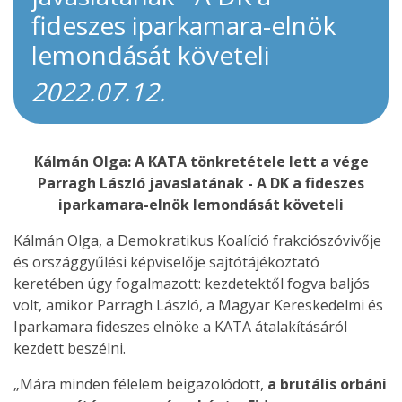
fideszes iparkamara-elnök
lemondását követeli
2022.07.12.
Kálmán Olga: A KATA tönkretétele lett a vége
Parragh László javaslatának - A DK a fideszes
iparkamara-elnök lemondását követeli
Kálmán Olga, a Demokratikus Koalíció frakciószóvivője
és országgyűlési képviselője sajtótájékoztató
keretében úgy fogalmazott: kezdetektől fogva baljós
volt, amikor Parragh László, a Magyar Kereskedelmi és
Iparkamara fideszes elnöke a KATA átalakításáról
kezdett beszélni.
„Mára minden félelem beigazolódott,
a brutális orbáni