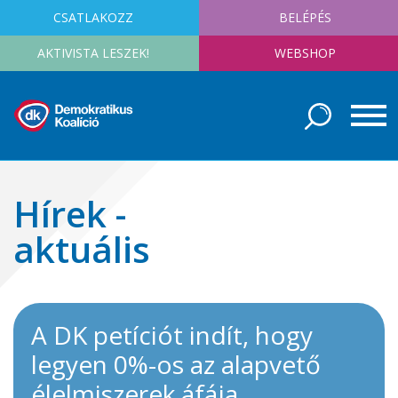
CSATLAKOZZ
BELÉPÉS
AKTIVISTA LESZEK!
WEBSHOP
Hírek -
aktuális
A DK petíciót indít, hogy
legyen 0%-os az alapvető
élelmiszerek áfája