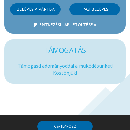
BELÉPÉS A PÁRTBA
TAGI BELÉPÉS
JELENTKEZÉSI LAP LETÖLTÉSE »
TÁMOGATÁS
Támogasd adományoddal a működésünket!
Köszönjük!
CSATLAKOZZ