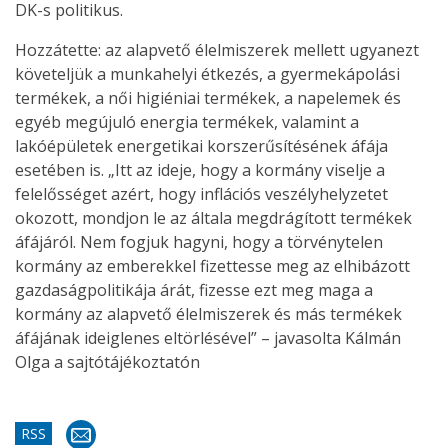
DK-s politikus.
Hozzátette: az alapvető élelmiszerek mellett ugyanezt
követeljük a munkahelyi étkezés, a gyermekápolási
termékek, a női higiéniai termékek, a napelemek és
egyéb megújuló energia termékek, valamint a
lakóépületek energetikai korszerűsítésének áfája
esetében is. „Itt az ideje, hogy a kormány viselje a
felelősséget azért, hogy inflációs veszélyhelyzetet
okozott, mondjon le az általa megdrágított termékek
áfájáról. Nem fogjuk hagyni, hogy a törvénytelen
kormány az emberekkel fizettesse meg az elhibázott
gazdaságpolitikája árát, fizesse ezt meg maga a
kormány az alapvető élelmiszerek és más termékek
áfájának ideiglenes eltörlésével” – javasolta Kálmán
Olga a sajtótájékoztatón
RSS