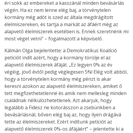
éri sokk az embereket a kasszánál minden bevásárlás
végén. Ha ez nem lenne elég baj, a törvénytelen
kormány még adót is szed az általa megdrágított
élelmiszereken, és tartja a markát az áfáért még az
alapvető élelmiszerek esetében is. Ennek szeretnénk mi
most véget vetni” – fogalmazott a képviselő.
Kálmán Olga bejelentette: a Demokratikus Koalíció
petíciót indít azért, hogy a kormány törölje el az
alapvető élelmiszerek áfáját. „Ez legyen 0% az év
végéig, jövő évtől pedig véglegesen 5%! Elég volt abból,
hogy a törvénytelen kormány még pénzt is akar
keresni azokon az alapvető élelmiszereken, amiket ő
tett megfizethetetlenné és amik nem mellesleg minden
családnak nélkülözhetetlenek. Azt akarjuk, hogy
legalább a Fidesz ne kotorásszon a zsebünkben a
bevásárlásnál, bőven elég baj az, hogy ilyen drágává
tette az élelmiszereket. Ezért indítunk petíciót az
alapvető élelmiszerek 0%-os áfájáért” – jelentette ki a