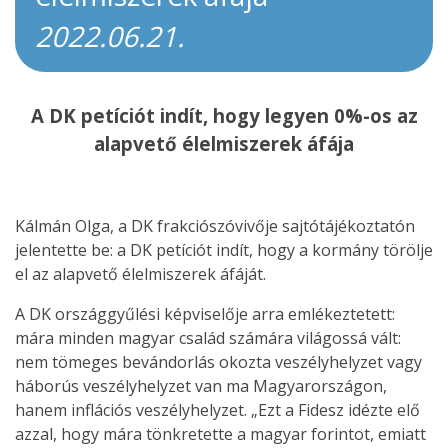
2022.06.21.
A DK petíciót indít, hogy legyen 0%-os az
alapvető élelmiszerek áfája
Kálmán Olga, a DK frakciószóvivője sajtótájékoztatón
jelentette be: a DK petíciót indít, hogy a kormány törölje
el az alapvető élelmiszerek áfáját.
A DK országgyűlési képviselője arra emlékeztetett:
mára minden magyar család számára világossá vált:
nem tömeges bevándorlás okozta veszélyhelyzet vagy
háborús veszélyhelyzet van ma Magyarországon,
hanem inflációs veszélyhelyzet. „Ezt a Fidesz idézte elő
azzal, hogy mára tönkretette a magyar forintot, emiatt