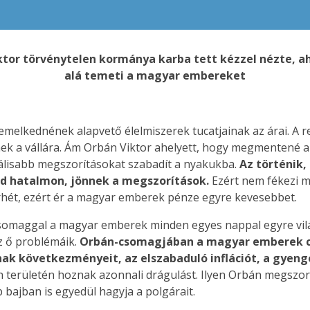
Viktor törvénytelen kormánya karba tett kézzel nézte,
alá temeti a magyar embereket
 emelkednének alapvető élelmiszerek tucatjainak az árai. A r
k a vállára. Ám Orbán Viktor ahelyett, hogy megmentené a sa
tálisabb megszorításokat szabadít a nyakukba.
Az történik, 
ad hatalmon, jönnek a megszorítások.
Ezért nem fékezi me
rhét, ezért ér a magyar emberek pénze egyre kevesebbet.
csomaggal a magyar emberek minden egyes nappal egyre vi
z ő problémáik.
Orbán-csomagjában a magyar emberek c
 következményeit, az elszabaduló inflációt, a gyenge 
n területén hoznak azonnali drágulást. Ilyen Orbán megszo
bajban is egyedül hagyja a polgárait.