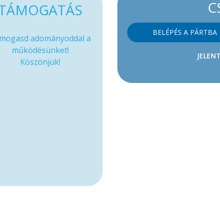
C
TÁMOGATÁS
BELÉPÉS A PÁRTBA
mogasd adományoddal a
működésünket!
JELENT
Köszönjük!