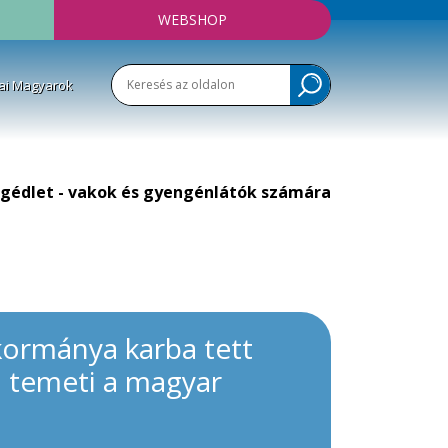
WEBSHOP
ai Magyarok
gédlet - vakok és gyengénlátók számára
kormánya karba tett
á temeti a magyar