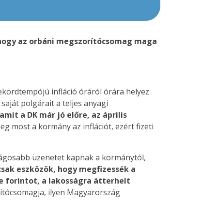
 ahogy az orbáni megszorítócsomag maga
ekordtempójú infláció óráról órára helyez
ját polgárait a teljes anyagi
amit a DK már jó előre, az április
g most a kormány az inflációt, ezért fizeti
lágosabb üzenetet kapnak a kormánytól,
sak eszközök, hogy megfizessék a
forintot, a lakosságra átterhelt
rítócsomagja, ilyen Magyarország