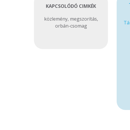
KAPCSOLÓDÓ CIMKÉK
közlemény
,
megszorítás
,
Tá
orbán-csomag