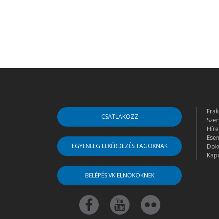
Frak
CSATLAKOZZ
Szer
Híre
Ese
EGYENLEG LEKÉRDEZÉS TAGOKNAK
Dok
Kapc
BELÉPÉS VK ELNÖKÖKNEK