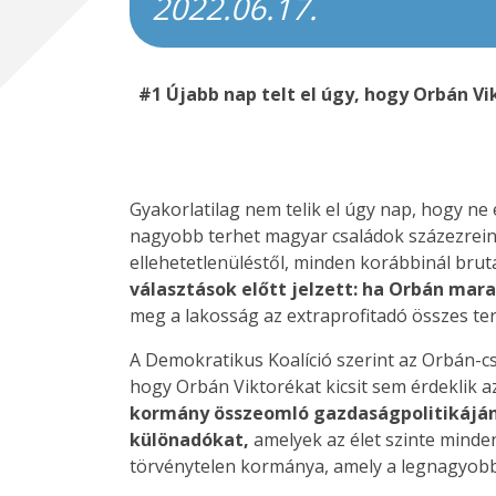
2022.06.17.
#1 Újabb nap telt el úgy, hogy Orbán 
Gyakorlatilag nem telik el úgy nap, hogy ne
nagyobb terhet magyar családok százezreine
ellehetetlenüléstől, minden korábbinál bru
választások előtt jelzett: ha Orbán mar
meg a lakosság az extraprofitadó összes te
A Demokratikus Koalíció szerint az Orbán-
hogy Orbán Viktorékat kicsit sem érdeklik a
kormány összeomló gazdaságpolitikájának
különadókat,
amelyek az élet szinte minde
törvénytelen kormánya, amely a legnagyobb 