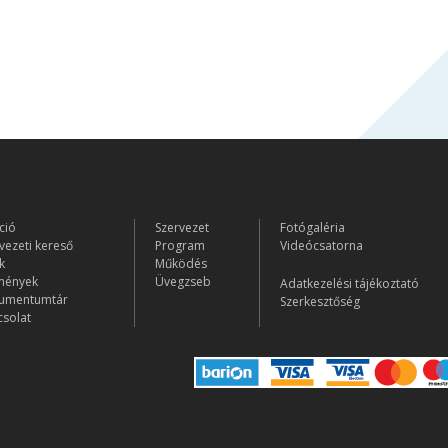
ció
Szervezet
Fotógaléria
vezeti kereső
Program
Videócsatorna
k
Működés
mények
Üvegzseb
Adatkezelési tájékoztató
umentumtár
Szerkesztőség
solat