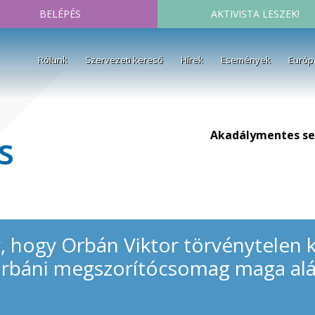
BELÉPÉS
AKTIVISTA LESZEK!
Rólunk
Szervezeti kereső
Hírek
Események
Európ
Akadálymentes se
s
y, hogy Orbán Viktor törvénytelen 
 orbáni megszorítócsomag maga al