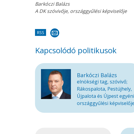
Barkóczi Balázs
A DK szóvivője, országgyűlési képviselője
RSS
Kapcsolódó politikusok
Barkóczi Balázs
elnökségi tag, szóvivő;
Rákospalota, Pestújhely,
Újpalota és Újpest egyén
országgyűlési képviselőj