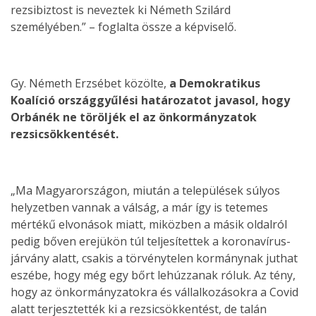
rezsibiztost is neveztek ki Németh Szilárd
személyében.” – foglalta össze a képviselő.
Gy. Németh Erzsébet közölte,
a Demokratikus
Koalíció országgyűlési határozatot javasol, hogy
Orbánék ne töröljék el az önkormányzatok
rezsicsökkentését.
„Ma Magyarországon, miután a települések súlyos
helyzetben vannak a válság, a már így is tetemes
mértékű elvonások miatt, miközben a másik oldalról
pedig bőven erejükön túl teljesítettek a koronavírus-
járvány alatt, csakis a törvénytelen kormánynak juthat
eszébe, hogy még egy bőrt lehúzzanak róluk. Az tény,
hogy az önkormányzatokra és vállalkozásokra a Covid
alatt terjesztették ki a rezsicsökkentést, de talán