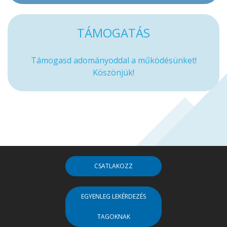
TÁMOGATÁS
Támogasd adományoddal a működésünket!
Köszönjük!
CSATLAKOZZ
EGYENLEG LEKÉRDEZÉS
TAGOKNAK