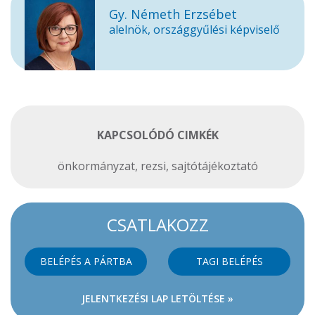
Gy. Németh Erzsébet
alelnök, országgyűlési képviselő
KAPCSOLÓDÓ CIMKÉK
önkormányzat
,
rezsi
,
sajtótájékoztató
CSATLAKOZZ
BELÉPÉS A PÁRTBA
TAGI BELÉPÉS
JELENTKEZÉSI LAP LETÖLTÉSE »