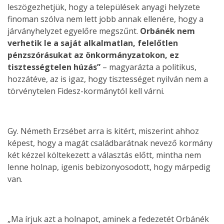
leszögezhetjük, hogy a települések anyagi helyzete
finoman szólva nem lett jobb annak ellenére, hogy a
járványhelyzet egyelőre megszűnt.
Orbánék nem
verhetik le a saját alkalmatlan, felelőtlen
pénzszórásukat az önkormányzatokon, ez
tisztességtelen húzás”
– magyarázta a politikus,
hozzátéve, az is igaz, hogy tisztességet nyilván nem a
törvénytelen Fidesz-kormánytól kell várni.
Gy. Németh Erzsébet arra is kitért, miszerint ahhoz
képest, hogy a magát családbarátnak nevező kormány
két kézzel költekezett a választás előtt, mintha nem
lenne holnap, igenis bebizonyosodott, hogy márpedig
van.
„Ma írjuk azt a holnapot, aminek a fedezetét Orbánék