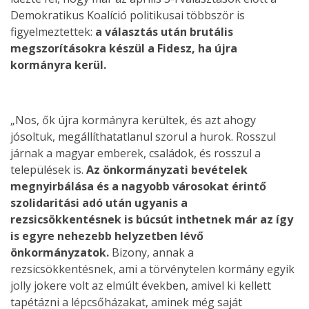
Demokratikus Koalíció politikusai többször is
figyelmeztettek:
a választás után brutális
megszorításokra készül a Fidesz, ha újra
kormányra kerül.
„Nos, ők újra kormányra kerültek, és azt ahogy
jósoltuk, megállíthatatlanul szorul a hurok. Rosszul
járnak a magyar emberek, családok, és rosszul a
települések is.
Az önkormányzati bevételek
megnyirbálása és a nagyobb városokat érintő
szolidaritási adó után ugyanis a
rezsicsökkentésnek is búcsút inthetnek már az így
is egyre nehezebb helyzetben lévő
önkormányzatok.
Bizony, annak a
rezsicsökkentésnek, ami a törvénytelen kormány egyik
jolly jokere volt az elmúlt években, amivel ki kellett
tapétázni a lépcsőházakat, aminek még saját