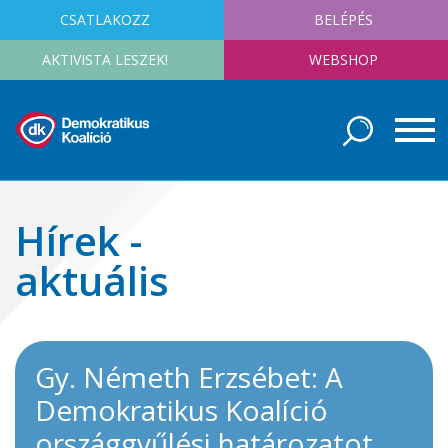
CSATLAKOZZ
BELÉPÉS
AKTIVISTA LESZEK!
WEBSHOP
Hírek -
aktuális
Gy. Németh Erzsébet: A
Demokratikus Koalíció
országgyűlési határozatot