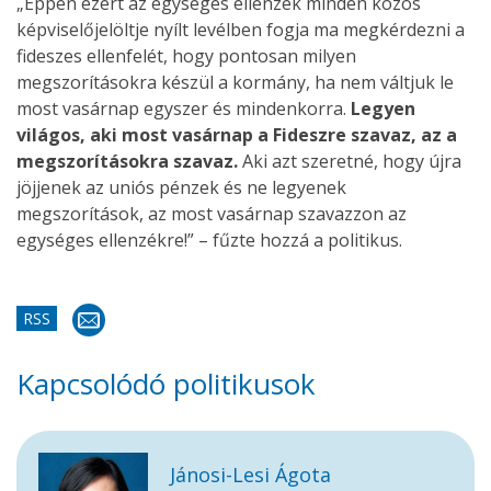
„Éppen ezért az egységes ellenzék minden közös
képviselőjelöltje nyílt levélben fogja ma megkérdezni a
fideszes ellenfelét, hogy pontosan milyen
megszorításokra készül a kormány, ha nem váltjuk le
most vasárnap egyszer és mindenkorra.
Legyen
világos, aki most vasárnap a Fideszre szavaz, az a
megszorításokra szavaz.
Aki azt szeretné, hogy újra
jöjjenek az uniós pénzek és ne legyenek
megszorítások, az most vasárnap szavazzon az
egységes ellenzékre!” – fűzte hozzá a politikus.
RSS
Kapcsolódó politikusok
Jánosi-Lesi Ágota