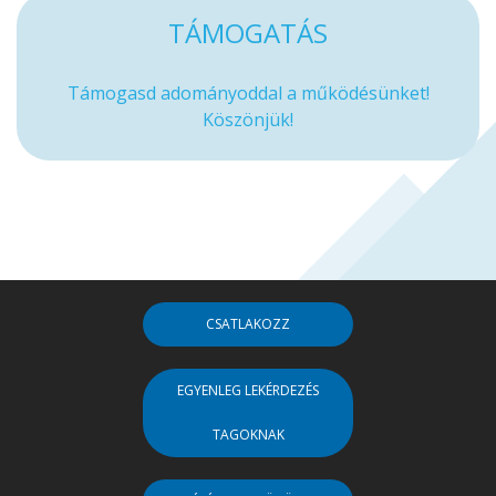
TÁMOGATÁS
Támogasd adományoddal a működésünket!
Köszönjük!
CSATLAKOZZ
EGYENLEG LEKÉRDEZÉS
TAGOKNAK