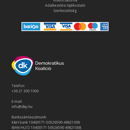
Videócsatorna
Adatkezelési tájékoztató
Szerkesztőség
Telefon:
+36 21 300 1000
E-mail:
info@dkp.hu
Bankszámlaszámunk:
K&H bank 10400171-50526590-49821008
IBAN HU72 10400171 50526590 49821008