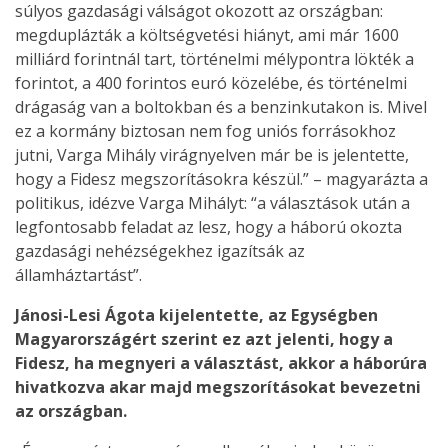
súlyos gazdasági válságot okozott az országban:
megduplázták a költségvetési hiányt, ami már 1600
milliárd forintnál tart, történelmi mélypontra lökték a
forintot, a 400 forintos euró közelébe, és történelmi
drágaság van a boltokban és a benzinkutakon is. Mivel
ez a kormány biztosan nem fog uniós forrásokhoz
jutni, Varga Mihály virágnyelven már be is jelentette,
hogy a Fidesz megszorításokra készül.” – magyarázta a
politikus, idézve Varga Mihályt: “a választások után a
legfontosabb feladat az lesz, hogy a háború okozta
gazdasági nehézségekhez igazítsák az
államháztartást”.
Jánosi-Lesi Ágota kijelentette, az Egységben
Magyarországért szerint ez azt jelenti, hogy a
Fidesz, ha megnyeri a választást, akkor a háborúra
hivatkozva akar majd megszorításokat bevezetni
az országban.