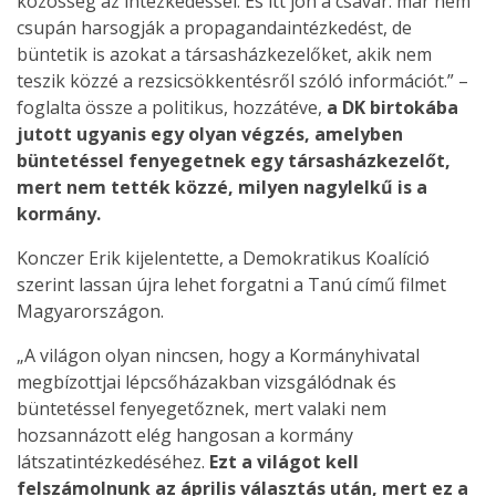
közösség az intézkedéssel. És itt jön a csavar: már nem
csupán harsogják a propagandaintézkedést, de
büntetik is azokat a társasházkezelőket, akik nem
teszik közzé a rezsicsökkentésről szóló információt.” –
foglalta össze a politikus, hozzátéve,
a DK birtokába
jutott ugyanis egy olyan végzés, amelyben
büntetéssel fenyegetnek egy társasházkezelőt,
mert nem tették közzé, milyen nagylelkű is a
kormány.
Konczer Erik kijelentette, a Demokratikus Koalíció
szerint lassan újra lehet forgatni a Tanú című filmet
Magyarországon.
„A világon olyan nincsen, hogy a Kormányhivatal
megbízottjai lépcsőházakban vizsgálódnak és
büntetéssel fenyegetőznek, mert valaki nem
hozsannázott elég hangosan a kormány
látszatintézkedéséhez.
Ezt a világot kell
felszámolnunk az április választás után, mert ez a