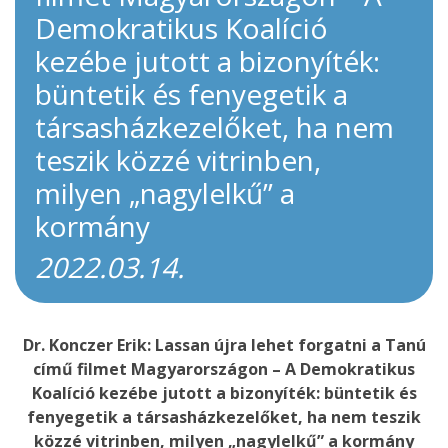
Demokratikus Koalíció
kezébe jutott a bizonyíték:
büntetik és fenyegetik a
társasházkezelőket, ha nem
teszik közzé vitrinben,
milyen „nagylelkű” a
kormány
2022.03.14.
Dr. Konczer Erik: Lassan újra lehet forgatni a Tanú
című filmet Magyarországon – A Demokratikus
Koalíció kezébe jutott a bizonyíték: büntetik és
fenyegetik a társasházkezelőket, ha nem teszik
közzé vitrinben, milyen „nagylelkű” a kormány