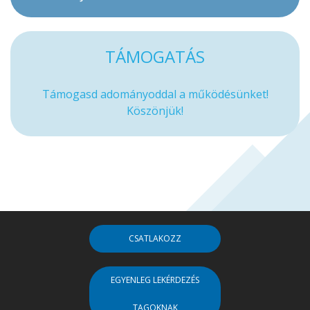
TÁMOGATÁS
Támogasd adományoddal a működésünket!
Köszönjük!
CSATLAKOZZ
EGYENLEG LEKÉRDEZÉS
TAGOKNAK