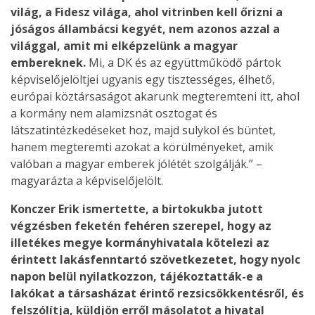
világ, a Fidesz világa, ahol vitrinben kell őrizni a
jóságos állambácsi kegyét, nem azonos azzal a
világgal, amit mi elképzelünk a magyar
embereknek.
Mi, a DK és az együttműködő pártok
képviselőjelöltjei ugyanis egy tisztességes, élhető,
európai köztársaságot akarunk megteremteni itt, ahol
a kormány nem alamizsnát osztogat és
látszatintézkedéseket hoz, majd sulykol és büntet,
hanem megteremti azokat a körülményeket, amik
valóban a magyar emberek jólétét szolgálják.” –
magyarázta a képviselőjelölt.
Konczer Erik ismertette, a birtokukba jutott
végzésben feketén fehéren szerepel, hogy az
illetékes megye kormányhivatala kötelezi az
érintett lakásfenntartó szövetkezetet, hogy nyolc
napon belül nyilatkozzon, tájékoztatták-e a
lakókat a társasházat érintő rezsicsökkentésről, és
felszólítja, küldjön erről másolatot a hivatal