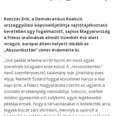
Konczer Erik, a Demokratikus Koalíció
országgyűlési képviselőjelöltje sajtótájékoztató
keretében úgy fogalmazott, sajnos Magyarország
a Fidesz uralmának elmúlt tizenkét éve alatt
virágzó, európai állam helyett inkább az
„Abszurdisztán” címet érdemelte ki.
„Sok példát lehetne erről hozni, én most egyet
szeretnék kiragadni ezek közül. A „rezsicsökentés”
nevű szemfényvesztő találmány már jónéhány éves.
Atyja, Németh Szilárd foggal körömmel harcol a mai
napi érte, a Fidesz magyarázata szerint ez ugyanis a
szociális érzékenység netovábbja. Sokszor, sokféle
módon igyekeztek ezt sulykolni, egyik legékesebb
példája ennek, hogy a társasházakat is kötelezték arra,
tegyék közzé zárt vitrinben, mennyit is spórolt a