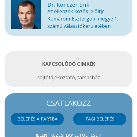
Dr. Konczer Erik
Az ellenzék közös jelöltje
Komárom-Esztergom megye 1.
számú választókerületében
KAPCSOLÓDÓ CIMKÉK
sajtótájékoztató
,
társasház
CSATLAKOZZ
BELÉPÉS A PÁRTBA
TAGI BELÉPÉS
JELENTKEZÉSI LAP LETÖLTÉSE »