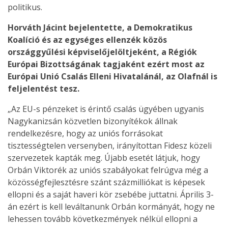
politikus.
Horváth Jácint bejelentette, a Demokratikus
Koalíció és az egységes ellenzék közös
országgyűlési képviselőjelöltjeként, a Régiók
Európai Bizottságának tagjaként ezért most az
Európai Unió Csalás Elleni Hivatalánál, az Olafnál is
feljelentést tesz.
„Az EU-s pénzeket is érintő csalás ügyében ugyanis
Nagykanizsán közvetlen bizonyítékok állnak
rendelkezésre, hogy az uniós forrásokat
tisztességtelen versenyben, irányítottan Fidesz közeli
szervezetek kapták meg. Újabb esetét látjuk, hogy
Orbán Viktorék az uniós szabályokat felrúgva még a
közösségfejlesztésre szánt százmilliókat is képesek
ellopni és a saját haveri kör zsebébe juttatni. Április 3-
án ezért is kell leváltanunk Orbán kormányát, hogy ne
lehessen tovább következmények nélkül ellopni a