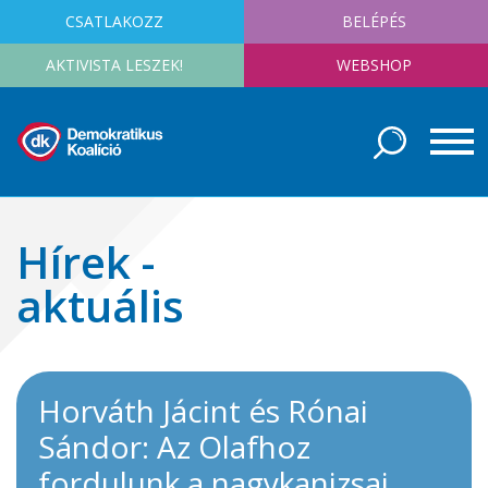
CSATLAKOZZ
BELÉPÉS
AKTIVISTA LESZEK!
WEBSHOP
Hírek -
aktuális
Horváth Jácint és Rónai
Sándor: Az Olafhoz
fordulunk a nagykanizsai