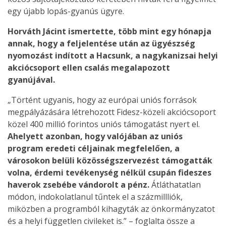
egy újabb lopás-gyanús ügyre.
Horváth Jácint ismertette, több mint egy hónapja
annak, hogy a feljelentése után az ügyészség
nyomozást indított a Hacsunk, a nagykanizsai helyi
akciócsoport ellen csalás megalapozott
gyanújával.
„Történt ugyanis, hogy az európai uniós források
megpályázására létrehozott Fidesz-közeli akciócsoport
közel 400 millió forintos uniós támogatást nyert el.
Ahelyett azonban, hogy valójában az uniós
program eredeti céljainak megfelelően, a
városokon belüli közösségszervezést támogatták
volna, érdemi tevékenység nélkül csupán fideszes
haverok zsebébe vándorolt a pénz.
Átláthatatlan
módon, indokolatlanul tűntek el a százmillliók,
miközben a programból kihagyták az önkormányzatot
és a helyi független civileket is.” – foglalta össze a