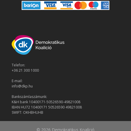
Telefon:
+36 21 300 1000
E-mail:
info@dkp.hu
Bankszámlaszámunk:
K&H bank 10400171-50526590-49821008
IBAN HU72 10400171 50526590 49821008
SWIFT: OKHBHUHB
© 2026 Demokratikus Koalíció