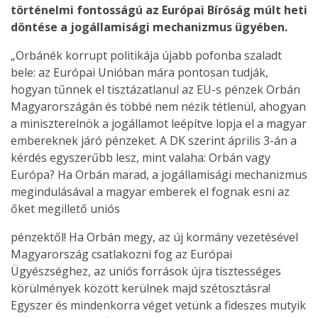
történelmi fontosságú az Európai Bíróság múlt heti
döntése a jogállamisági mechanizmus ügyében.
„Orbánék korrupt politikája újabb pofonba szaladt
bele: az Európai Unióban mára pontosan tudják,
hogyan tűnnek el tisztázatlanul az EU-s pénzek Orbán
Magyarországán és többé nem nézik tétlenül, ahogyan
a miniszterelnök a jogállamot leépítve lopja el a magyar
embereknek járó pénzeket. A DK szerint április 3-án a
kérdés egyszerűbb lesz, mint valaha: Orbán vagy
Európa? Ha Orbán marad, a jogállamisági mechanizmus
megindulásával a magyar emberek el fognak esni az
őket megillető uniós
pénzektől! Ha Orbán megy, az új kormány vezetésével
Magyarország csatlakozni fog az Európai
Ügyészséghez, az uniós források újra tisztességes
körülmények között kerülnek majd szétosztásra!
Egyszer és mindenkorra véget vetünk a fideszes mutyik