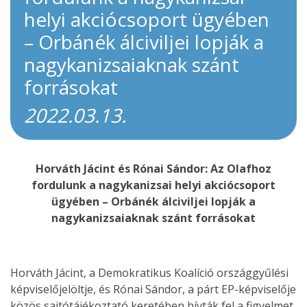
helyi akciócsoport ügyében
– Orbánék álciviljei lopják a
nagykanizsaiaknak szánt
forrásokat
2022.03.13.
Horváth Jácint és Rónai Sándor: Az Olafhoz
fordulunk a nagykanizsai helyi akciócsoport
ügyében – Orbánék álciviljei lopják a
nagykanizsaiaknak szánt forrásokat
Horváth Jácint, a Demokratikus Koalíció országgyűlési
képviselőjelöltje, és Rónai Sándor, a párt EP-képviselője
közös sajtótájékoztató keretében hívták fel a figyelmet