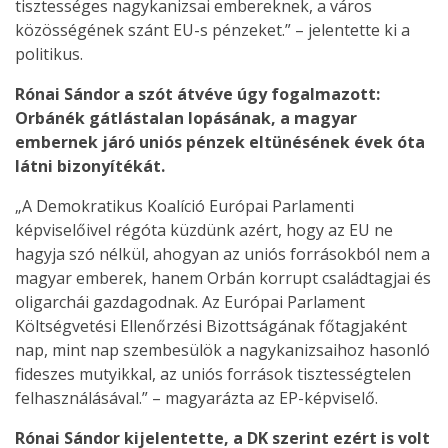
tisztességes nagykanizsai embereknek, a város
közösségének szánt EU-s pénzeket.” – jelentette ki a
politikus.
Rónai Sándor a szót átvéve úgy fogalmazott:
Orbánék gátlástalan lopásának, a magyar
embernek járó uniós pénzek eltünésének évek óta
látni bizonyítékát.
„A Demokratikus Koalíció Európai Parlamenti
képviselőivel régóta küzdünk azért, hogy az EU ne
hagyja szó nélkül, ahogyan az uniós forrásokból nem a
magyar emberek, hanem Orbán korrupt családtagjai és
oligarchái gazdagodnak. Az Európai Parlament
Költségvetési Ellenőrzési Bizottságának főtagjaként
nap, mint nap szembesülök a nagykanizsaihoz hasonló
fideszes mutyikkal, az uniós források tisztességtelen
felhasználásával.” – magyarázta az EP-képviselő.
Rónai Sándor kijelentette, a DK szerint ezért is volt