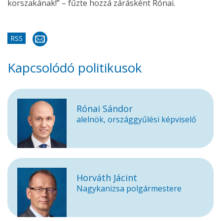
korszakának!” – fűzte hozzá zárásként Rónai.
RSS
Kapcsolódó politikusok
Rónai Sándor
alelnök, országgyűlési képviselő
Horváth Jácint
Nagykanizsa polgármestere