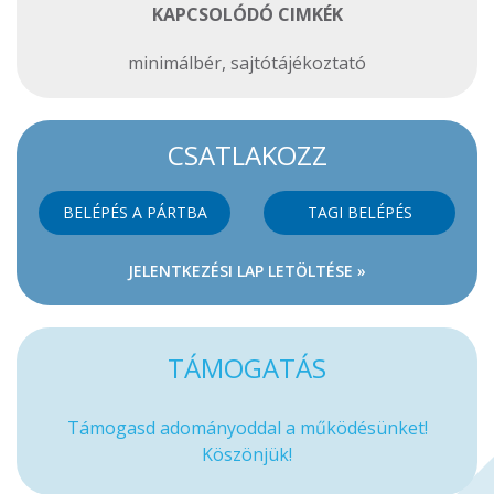
KAPCSOLÓDÓ CIMKÉK
minimálbér
,
sajtótájékoztató
CSATLAKOZZ
BELÉPÉS A PÁRTBA
TAGI BELÉPÉS
JELENTKEZÉSI LAP LETÖLTÉSE »
TÁMOGATÁS
Támogasd adományoddal a működésünket!
Köszönjük!