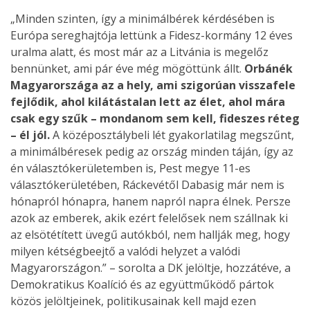
„Minden szinten, így a minimálbérek kérdésében is
Európa sereghajtója lettünk a Fidesz-kormány 12 éves
uralma alatt, és most már az a Litvánia is megelőz
bennünket, ami pár éve még mögöttünk állt.
Orbánék
Magyarországa az a hely, ami szigorúan visszafele
fejlődik, ahol kilátástalan lett az élet, ahol mára
csak egy szűk – mondanom sem kell, fideszes réteg
– él jól.
A középosztálybeli lét gyakorlatilag megszűnt,
a minimálbéresek pedig az ország minden táján, így az
én választókerületemben is, Pest megye 11-es
választókerületében, Ráckevétől Dabasig már nem is
hónapról hónapra, hanem napról napra élnek. Persze
azok az emberek, akik ezért felelősek nem szállnak ki
az elsötétített üvegű autókból, nem hallják meg, hogy
milyen kétségbeejtő a valódi helyzet a valódi
Magyarországon.” – sorolta a DK jelöltje, hozzátéve, a
Demokratikus Koalíció és az együttműködő pártok
közös jelöltjeinek, politikusainak kell majd ezen