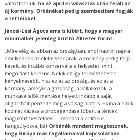
változtatniuk,
ha az áprilisi választás után feláll az
új kormány, Orbánékat pedig szembesíteni fogják
a tetteikkel.
Jánosi-Lesi Ágota arra is kitért, hogy a magyar
minimálbér jelenleg bruttó 200 ezer forint.
„Mire elég ez abban az országban, ahol napról napra
emelkednek az élelmiszer árak, a kormány pedig tárja
kezeit, és inkább konzerválja a helyzetet, mint
megoldást keresne. Nekik ez így természetesen
kényelmesebb, hisz ez az az ország, és ez az a
kormány, amelyik a gazdaság, a vállalkozók, a
munkavállalók mentése helyett inkább a saját
oligarcháit pénzelte még a válság alatt is. Hiába a hírek
kozmetikázása a propagandasajtóban, a tények
magukért beszélnek.” – mondta a politikus,
hangsúlyozva, bár
Orbánák mindent megtesznek,
hogy Európa más tagállamaival kapcsolatban