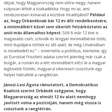
látjuk, hogy Magyarország nem előre megy, hanem
súlyosan lefelé a szakadékba. Hogy mi az, ami
rendszeresen kimarad a köztévé híradójából?
Például
az, hogy Orbánéknak bár 12 év állt rendelkezésére,
a minimálbért közel sem sikerült felzárkóztatni az
unió más államaihoz képest.
Sőt! A már 12 éve is
magasabb cseh, szlovák és lengyel minimálbérek több,
mint duplájára nőttek ez idő alatt, de még Litvániában
is növekedett ez.” – ismertette a politikus, kiemelve, így
az Eurostat frissített adatai szerint jelenleg már csak a
bolgár, a román és a lett minimálbért előzi le a magyar
legkisebb fizetés, magyarul sikeresen csúsztunk egy
helyet hátrafelé a ranglétrán.
Jánosi-Lesi Ágota rámutatott, a Demokratikus
Koalíció szerint Orbánék szégyene, hogy
Magyarország az elmúlt 12 év alatt nemhogy
javított volna a pozícióján, hanem még vissza is
csúsztunk a ranglétrán.