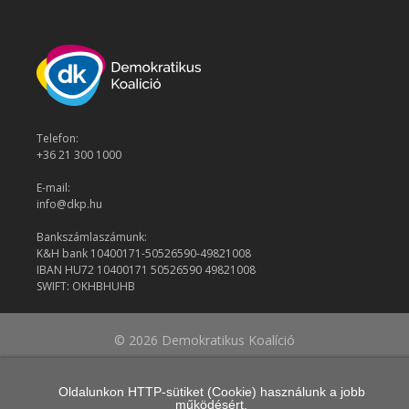
Telefon:
+36 21 300 1000
E-mail:
info@dkp.hu
Bankszámlaszámunk:
K&H bank 10400171-50526590-49821008
IBAN HU72 10400171 50526590 49821008
SWIFT: OKHBHUHB
© 2026 Demokratikus Koalíció
Oldalunkon HTTP-sütiket (Cookie) használunk a jobb
működésért.