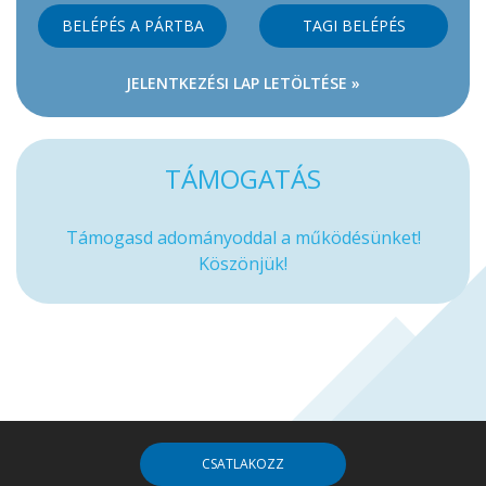
BELÉPÉS A PÁRTBA
TAGI BELÉPÉS
JELENTKEZÉSI LAP LETÖLTÉSE »
TÁMOGATÁS
Támogasd adományoddal a működésünket!
Köszönjük!
CSATLAKOZZ