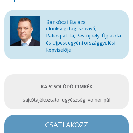
Barkóczi Balázs
elnökségi tag, szóvivő;
Rákospalota, Pestújhely, Újpalota
és Újpest egyéni országgyűlési
képviselője
KAPCSOLÓDÓ CIMKÉK
sajtótájékoztató
,
ügyészség
,
völner pál
CSATLAKOZZ