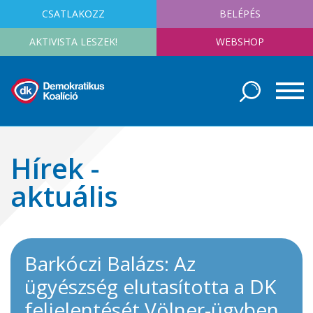
CSATLAKOZZ
BELÉPÉS
AKTIVISTA LESZEK!
WEBSHOP
Hírek -
aktuális
Barkóczi Balázs: Az
ügyészség elutasította a DK
feljelentését Völner-ügyben