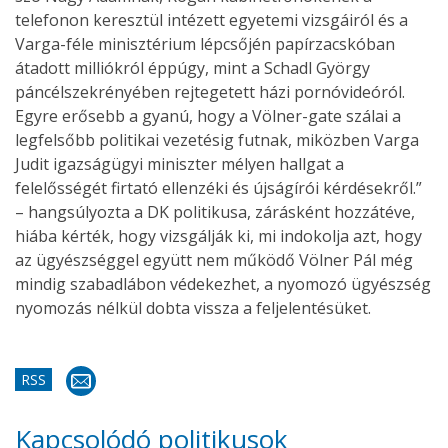
telefonon keresztül intézett egyetemi vizsgáiról és a
Varga-féle minisztérium lépcsőjén papírzacskóban
átadott milliókról éppúgy, mint a Schadl György
páncélszekrényében rejtegetett házi pornóvideóról.
Egyre erősebb a gyanú, hogy a Völner-gate szálai a
legfelsőbb politikai vezetésig futnak, miközben Varga
Judit igazságügyi miniszter mélyen hallgat a
felelősségét firtató ellenzéki és újságírói kérdésekről.”
– hangsúlyozta a DK politikusa, zárásként hozzátéve,
hiába kérték, hogy vizsgálják ki, mi indokolja azt, hogy
az ügyészséggel együtt nem működő Völner Pál még
mindig szabadlábon védekezhet, a nyomozó ügyészség
nyomozás nélkül dobta vissza a feljelentésüket.
RSS
Kapcsolódó politikusok