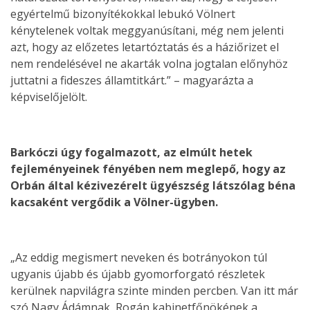
egyértelmű bizonyítékokkal lebukó Völnert
kénytelenek voltak meggyanúsítani, még nem jelenti
azt, hogy az előzetes letartóztatás és a háziőrizet el
nem rendelésével ne akarták volna jogtalan előnyhöz
juttatni a fideszes államtitkárt.” – magyarázta a
képviselőjelölt.
Barkóczi úgy fogalmazott, az elmúlt hetek
fejleményeinek fényében nem meglepő, hogy az
Orbán által kézivezérelt ügyészség látszólag béna
kacsaként vergődik a Völner-ügyben.
„Az eddig megismert neveken és botrányokon túl
ugyanis újabb és újabb gyomorforgató részletek
kerülnek napvilágra szinte minden percben. Van itt már
szó Nagy Ádámnak, Rogán kabinetfőnökének a