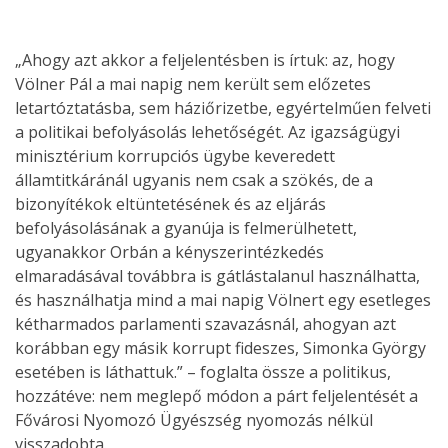
„Ahogy azt akkor a feljelentésben is írtuk: az, hogy
Völner Pál a mai napig nem került sem előzetes
letartóztatásba, sem háziőrizetbe, egyértelműen felveti
a politikai befolyásolás lehetőségét. Az igazságügyi
minisztérium korrupciós ügybe keveredett
államtitkáránál ugyanis nem csak a szökés, de a
bizonyítékok eltüntetésének és az eljárás
befolyásolásának a gyanúja is felmerülhetett,
ugyanakkor Orbán a kényszerintézkedés
elmaradásával továbbra is gátlástalanul használhatta,
és használhatja mind a mai napig Völnert egy esetleges
kétharmados parlamenti szavazásnál, ahogyan azt
korábban egy másik korrupt fideszes, Simonka György
esetében is láthattuk.” – foglalta össze a politikus,
hozzátéve: nem meglepő módon a párt feljelentését a
Fővárosi Nyomozó Ügyészség nyomozás nélkül
visszadobta.