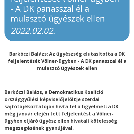
- A DK panasszal él a
mulasztó ügyészek ellen
2022.02.02.
Barkóczi Balázs: Az ügyészség elutasította a DK
feljelentését Völner-ügyben - A DK panasszal él a
mulasztó ügyészek ellen
Barkóczi Balázs, a Demokratikus Koalíció
országgyűlési képviselőjelöltje szerdai
sajtótájékoztatóján hívta fel a figyelmet: a DK
még január elején tett feljelentést a Völner-
ügyben eljáró ügyész ellen hivatali kötelesség
megszegésének gyanújával.