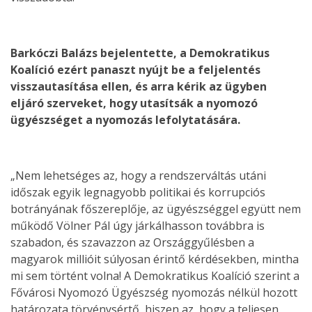
Barkóczi Balázs bejelentette, a Demokratikus
Koalíció ezért panaszt nyújt be a feljelentés
visszautasítása ellen, és arra kérik az ügyben
eljáró szerveket, hogy utasítsák a nyomozó
ügyészséget a nyomozás lefolytatására.
„Nem lehetséges az, hogy a rendszerváltás utáni
időszak egyik legnagyobb politikai és korrupciós
botrányának főszereplője, az ügyészséggel együtt nem
működő Völner Pál úgy járkálhasson továbbra is
szabadon, és szavazzon az Országgyűlésben a
magyarok millióit súlyosan érintő kérdésekben, mintha
mi sem történt volna! A Demokratikus Koalíció szerint a
Fővárosi Nyomozó Ügyészség nyomozás nélkül hozott
határozata törvénysértő, hiszen az, hogy a teljesen