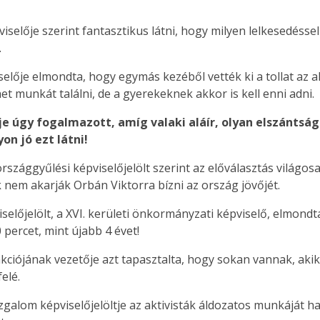
viselője szerint fantasztikus látni, hogy milyen lelkesedés
.
selője elmondta, hogy egymás kezéből vették ki a tollat az
t munkát találni, de a gyerekeknek akkor is kell enni adni.
je úgy fogalmazott, amíg valaki aláír, olyan elszántság
n jó ezt látni!
szággyűlési képviselőjelölt szerint az előválasztás világo
em akarják Orbán Viktorra bízni az ország jövőjét.
selőjelölt, a XVI. kerületi önkormányzati képviselő, elmond
percet, mint újabb 4 évet!
ciójának vezetője azt tapasztalta, hogy sokan vannak, akik
elé.
lom képviselőjelöltje az aktivisták áldozatos munkáját han