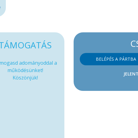
e
C
TÁMOGATÁS
BELÉPÉS A PÁRTBA
mogasd adományoddal a
működésünket!
JELENT
Köszönjük!