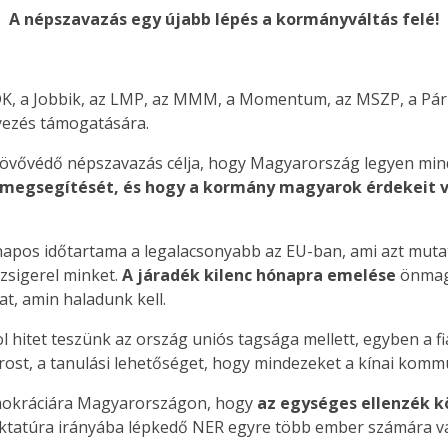
A népszavazás egy újabb lépés a kormányváltás felé!
K, a Jobbik, az LMP, az MMM, a Momentum, az MSZP, a Párbe
yezés támogatására.
 jövővédő népszavazás célja, hogy Magyarország legyen min
megsegítését, és hogy a kormány magyarok érdekeit vé
ónapos időtartama a legalacsonyabb az EU-ban, ami azt mut
izsigerel minket.
A járadék kilenc hónapra emelése
önmagá
tat, amin haladunk kell.
ol hitet teszünk az ország uniós tagsága mellett, egyben a f
ost, a tanulási lehetőséget, hogy mindezeket a kínai kommu
mokráciára Magyarországon, hogy
az egységes ellenzék k
diktatúra irányába lépkedő NER egyre több ember számára vá