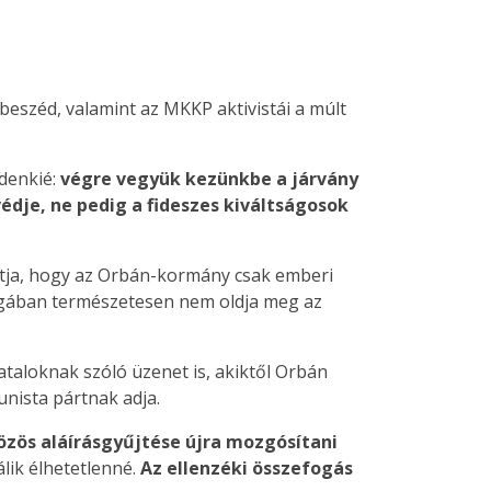
széd, valamint az MKKP aktivistái a múlt
denkié:
végre vegyük kezünkbe a járvány
dje, ne pedig a fideszes kiváltságosok
atja, hogy az Orbán-kormány csak emberi
ban természetesen nem oldja meg az
iataloknak szóló üzenet is, akiktől Orbán
nista pártnak adja.
özös aláírásgyűjtése újra mozgósítani
lik élhetetlenné.
Az ellenzéki összefogás