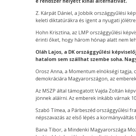
e rendszer helyett kínál alternatívát.
Z. Kárpát Dániel, a Jobbik országgyűlési kép
keleti diktatúrákra és igent a nyugati jólétre
Hohn Krisztina, az LMP országgyűlési képvi
érinti őket, hogy három hónap alatt nem lehe
Oláh Lajos, a DK országgyűlési képviselő
hatalom sem szállhat szembe soha. Nagyo
Orosz Anna, a Momentum elnökségi tagja, or
demokráciára Magyarországon, az emberek n
Az MSZP által támogatott Vajda Zoltán képvi
jönnek aláírni. Az emberek inkább várnak 10 
Szabó Tímea, a Párbeszéd országgyűlési frak
népszavazás az első lépés a kormányváltás f
Bana Tibor, a Mindenki Magyarországa Mozga