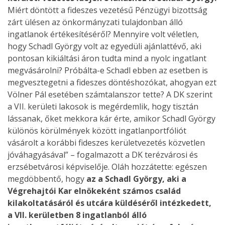
Miért döntött a fideszes vezetésű Pénzügyi bizottság
zárt ülésen az önkormányzati tulajdonban álló
ingatlanok értékesítéséről? Mennyire volt véletlen,
hogy Schadl György volt az egyedüli ajánlattévő, aki
pontosan kikiáltási áron tudta mind a nyolc ingatlant
megvásárolni? Próbálta-e Schadl ebben az esetben is
megvesztegetni a fideszes döntéshozókat, ahogyan ezt
Völner Pál esetében számtalanszor tette? A DK szerint
a VII. kerületi lakosok is megérdemlik, hogy tisztán
lássanak, őket mekkora kár érte, amikor Schadl György
különös körülmények között ingatlanportfóliót
vásárolt a korábbi fideszes kerületvezetés közvetlen
jóváhagyásával” – fogalmazott a DK terézvárosi és
erzsébetvárosi képviselője. Oláh hozzátette: egészen
megdöbbentő, hogy
az a Schadl György, aki a
Végrehajtói Kar elnökeként számos család
kilakoltatásáról és utcára küldéséről intézkedett,
a VII. kerületben 8 ingatlanból álló