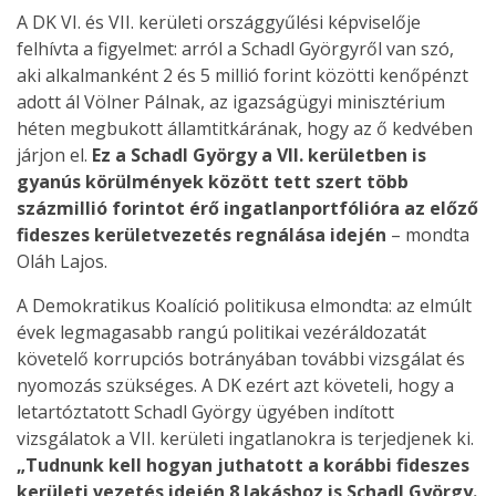
A DK VI. és VII. kerületi országgyűlési képviselője
felhívta a figyelmet: arról a Schadl Györgyről van szó,
aki alkalmanként 2 és 5 millió forint közötti kenőpénzt
adott ál Völner Pálnak, az igazságügyi minisztérium
héten megbukott államtitkárának, hogy az ő kedvében
járjon el.
Ez a Schadl György a VII. kerületben is
gyanús körülmények között tett szert több
százmillió forintot érő ingatlanportfólióra az előző
fideszes kerületvezetés regnálása idején
– mondta
Oláh Lajos.
A Demokratikus Koalíció politikusa elmondta: az elmúlt
évek legmagasabb rangú politikai vezéráldozatát
követelő korrupciós botrányában további vizsgálat és
nyomozás szükséges. A DK ezért azt követeli, hogy a
letartóztatott Schadl György ügyében indított
vizsgálatok a VII. kerületi ingatlanokra is terjedjenek ki.
„Tudnunk kell hogyan juthatott a korábbi fideszes
kerületi vezetés idején 8 lakáshoz is Schadl György.