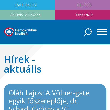
CSATLAKOZZ
BELÉPÉS
AKTIVISTA LESZEK!
WEBSHOP
Hírek -
aktuális
Oláh Lajos: A Völner-gate
egyik főszereplője, dr.
Schadl György a VII.