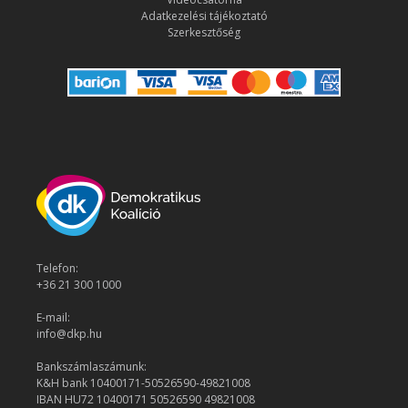
Adatkezelési tájékoztató
Szerkesztőség
Telefon:
+36 21 300 1000
E-mail:
info@dkp.hu
Bankszámlaszámunk:
K&H bank 10400171-50526590-49821008
IBAN HU72 10400171 50526590 49821008