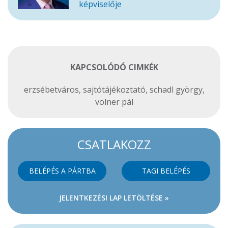
képviselője
KAPCSOLÓDÓ CIMKÉK
erzsébetváros
,
sajtótájékoztató
,
schadl györgy
,
völner pál
CSATLAKOZZ
BELÉPÉS A PÁRTBA
TAGI BELÉPÉS
JELENTKEZÉSI LAP LETÖLTÉSE »