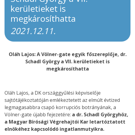
kerületieket is
megkárosíthatta
2021.12.11.
Oláh Lajos: A Völner-gate egyik főszereplője, dr.
Schadl György a VII. kerületieket is
megkárosíthatta
Oláh Lajos, a DK országgyűlési képviselője
sajtótájékoztatóján emlékeztetett az elmúlt évtized
legmagasabbra csapó korrupciós botrányának, a
Völner-gate újabb fejezetére:
a dr. Schadl Györgyhöz,
a Magyar Bírósági Végrehajtói Kar letartóztatott
elnökéhez kapcsolódó ingatlanmutyikra.