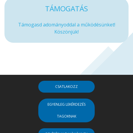
TÁMOGATÁS
Támogasd adományoddal a működésünket!
Köszönjük!
CSATLAKOZZ
EGYENLEG LEKÉRDEZÉS
TAGOKNAK