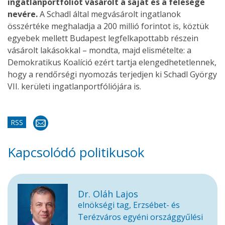
ingatlanportfóliót vásárolt a saját és a felesége
nevére.
A Schadl által megvásárolt ingatlanok
összértéke meghaladja a 200 millió forintot is, köztük
egyebek mellett Budapest legfelkapottabb részein
vásárolt lakásokkal – mondta, majd elismételte: a
Demokratikus Koalíció ezért tartja elengedhetetlennek,
hogy a rendőrségi nyomozás terjedjen ki Schadl György
VII. kerületi ingatlanportfóliójára is.
RSS
Kapcsolódó politikusok
Dr. Oláh Lajos
elnökségi tag, Erzsébet- és
Terézváros egyéni országgyűlési