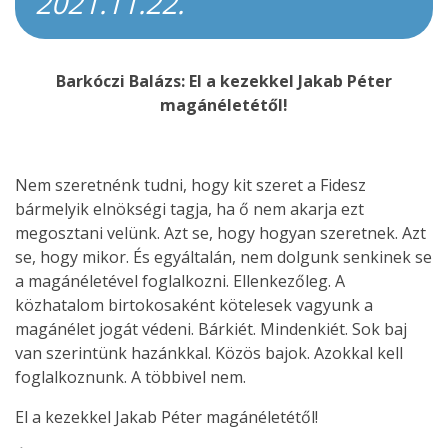
2021.11.22.
Barkóczi Balázs: El a kezekkel Jakab Péter
magánéletétől!
Nem szeretnénk tudni, hogy kit szeret a Fidesz
bármelyik elnökségi tagja, ha ő nem akarja ezt
megosztani velünk. Azt se, hogy hogyan szeretnek. Azt
se, hogy mikor. És egyáltalán, nem dolgunk senkinek se
a magánéletével foglalkozni. Ellenkezőleg. A
közhatalom birtokosaként kötelesek vagyunk a
magánélet jogát védeni. Bárkiét. Mindenkiét. Sok baj
van szerintünk hazánkkal. Közös bajok. Azokkal kell
foglalkoznunk. A többivel nem.
El a kezekkel Jakab Péter magánéletétől!