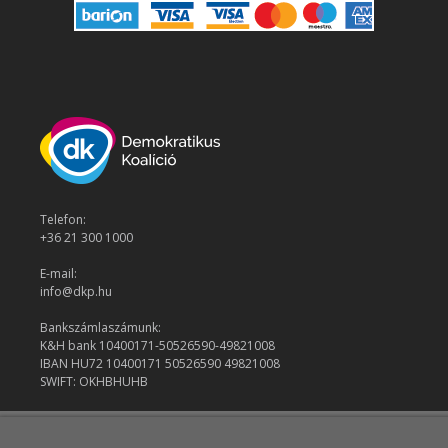
Telefon:
+36 21 300 1000
E-mail:
info@dkp.hu
Bankszámlaszámunk:
K&H bank 10400171-50526590-49821008
IBAN HU72 10400171 50526590 49821008
SWIFT: OKHBHUHB
© 2026 Demokratikus Koalíció