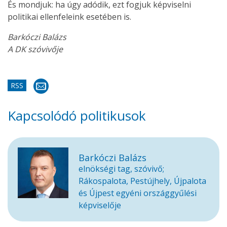
És mondjuk: ha úgy adódik, ezt fogjuk képviselni
politikai ellenfeleink esetében is.
Barkóczi Balázs
A DK szóvivője
RSS
Kapcsolódó politikusok
Barkóczi Balázs
elnökségi tag, szóvivő;
Rákospalota, Pestújhely, Újpalota
és Újpest egyéni országgyűlési
képviselője