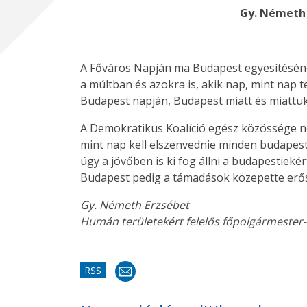
Gy. Németh 
A Főváros Napján ma Budapest egyesítésénék
a múltban és azokra is, akik nap, mint nap 
Budapest napján, Budapest miatt és miattuk
A Demokratikus Koalíció egész közössége n
mint nap kell elszenvednie minden budapesti
úgy a jövőben is ki fog állni a budapestiek
Budapest pedig a támadások közepette erőse
Gy. Németh Erzsébet
Humán területekért felelős főpolgármester-h
RSS