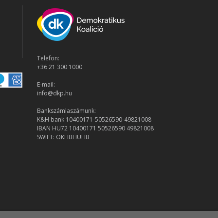
Telefon:
+36 21 300 1000
E-mail:
info@dkp.hu
Bankszámlaszámunk:
K&H bank 10400171-50526590-49821008
IBAN HU72 10400171 50526590 49821008
SWIFT: OKHBHUHB