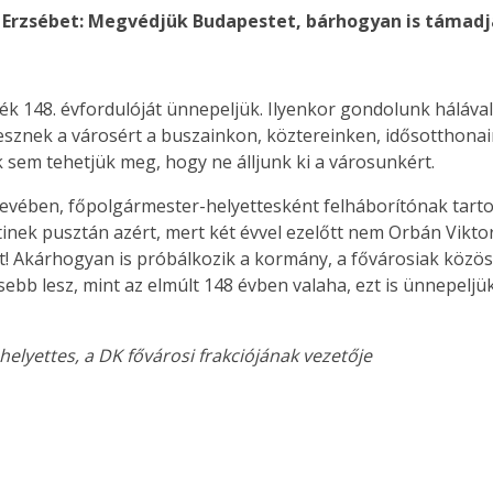
Erzsébet: Megvédjük Budapestet, bárhogyan is támad
 148. évfordulóját ünnepeljük. Ilyenkor gondolunk hálával
tesznek a városért a buszainkon, köztereinken, idősotthona
 sem tehetjük meg, hogy ne álljunk ki a városunkért.
evében, főpolgármester-helyettesként felháborítónak tart
nek pusztán azért, mert két évvel ezelőtt nem Orbán Viktor
ért! Akárhogyan is próbálkozik a kormány, a fővárosiak közö
bb lesz, mint az elmúlt 148 évben valaha, ezt is ünnepeljü
elyettes, a DK fővárosi frakciójának vezetője