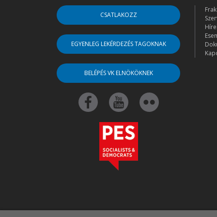
Frak
CSATLAKOZZ
Szer
Híre
Ese
EGYENLEG LEKÉRDEZÉS TAGOKNAK
Dok
Kapc
BELÉPÉS VK ELNÖKÖKNEK