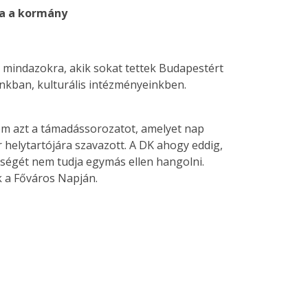
ja a kormány
 mindazokra, akik sokat tettek Budapestért
inkban, kulturális intézményeinkben.
om azt a támadássorozatot, amelyet nap
 helytartójára szavazott. A DK ahogy eddig,
sségét nem tudja egymás ellen hangolni.
k a Főváros Napján.