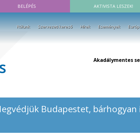
BELÉPÉS
AKTIVISTA LESZEK!
Rólunk
Szervezeti kereső
Hírek
Események
Európ
Akadálymentes se
s
Megvédjük Budapestet, bárhogyan 