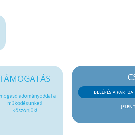
C
TÁMOGATÁS
BELÉPÉS A PÁRTBA
mogasd adományoddal a
működésünket!
JELENT
Köszönjük!