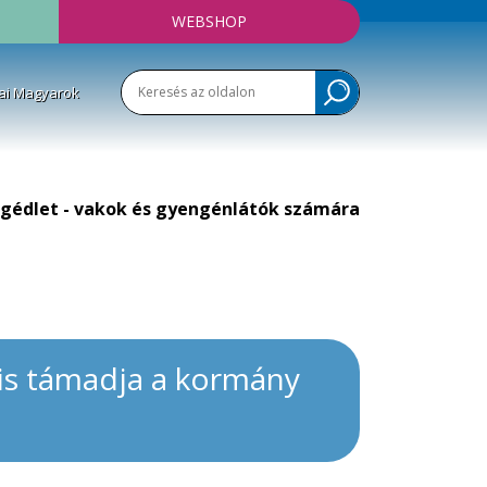
WEBSHOP
ai Magyarok
gédlet - vakok és gyengénlátók számára
is támadja a kormány