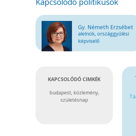
Kapcsolódó politikusok
Gy. Németh Erzsébet
alelnök, országgyűlési
képviselő
KAPCSOLÓDÓ CIMKÉK
budapest
,
közlemény
,
Tá
születésnap