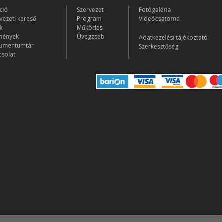
ció
Szervezet
Fotógaléria
vezeti kereső
Program
Videócsatorna
k
Működés
mények
Üvegzseb
Adatkezelési tájékoztató
umentumtár
Szerkesztőség
solat