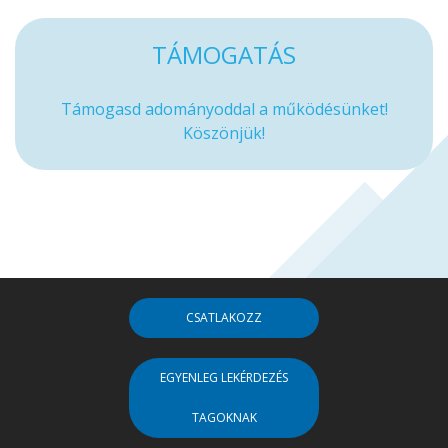
TÁMOGATÁS
Támogasd adományoddal a működésünket!
Köszönjük!
CSATLAKOZZ
EGYENLEG LEKÉRDEZÉS
TAGOKNAK