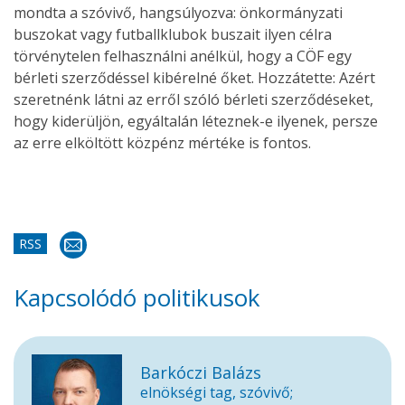
mondta a szóvivő, hangsúlyozva: önkormányzati
buszokat vagy futballklubok buszait ilyen célra
törvénytelen felhasználni anélkül, hogy a CÖF egy
bérleti szerződéssel kibérelné őket. Hozzátette: Azért
szeretnénk látni az erről szóló bérleti szerződéseket,
hogy kiderüljön, egyáltalán léteznek-e ilyenek, persze
az erre elköltött közpénz mértéke is fontos.
RSS
Kapcsolódó politikusok
Barkóczi Balázs
elnökségi tag, szóvivő;