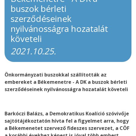
buszok bérleti
szerződéseinek
nyilvánosságra hozatalát
követeli
2021.10.25.
Önkormányzati buszokkal szállították az
embereket a Békemenetre - A DK a buszok bérleti
szerződéseinek nyilvánosságra hozatalát követeli
Barkóczi Balázs, a Demokratikus Koalíció szóvivője
sajtótájékoztatón hívta fel a figyelmet arra, hogy
a Békemenetet szervező fideszes szervezet, a CÖF
a korábbi évekhez képest is jóval több embert