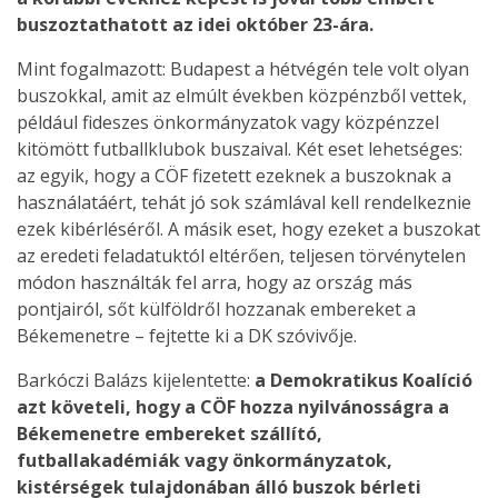
buszoztathatott az idei október 23-ára.
Mint fogalmazott: Budapest a hétvégén tele volt olyan
buszokkal, amit az elmúlt években közpénzből vettek,
például fideszes önkormányzatok vagy közpénzzel
kitömött futballklubok buszaival. Két eset lehetséges:
az egyik, hogy a CÖF fizetett ezeknek a buszoknak a
használatáért, tehát jó sok számlával kell rendelkeznie
ezek kibérléséről. A másik eset, hogy ezeket a buszokat
az eredeti feladatuktól eltérően, teljesen törvénytelen
módon használták fel arra, hogy az ország más
pontjairól, sőt külföldről hozzanak embereket a
Békemenetre – fejtette ki a DK szóvivője.
Barkóczi Balázs kijelentette:
a Demokratikus Koalíció
azt követeli, hogy a CÖF hozza nyilvánosságra a
Békemenetre embereket szállító,
futballakadémiák vagy önkormányzatok,
kistérségek tulajdonában álló buszok bérleti