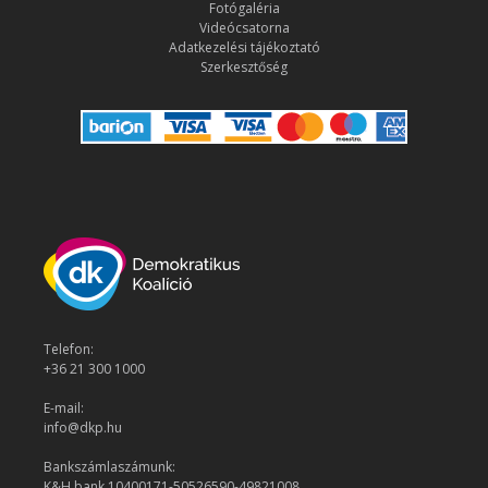
Fotógaléria
Videócsatorna
Adatkezelési tájékoztató
Szerkesztőség
Telefon:
+36 21 300 1000
E-mail:
info@dkp.hu
Bankszámlaszámunk:
K&H bank 10400171-50526590-49821008