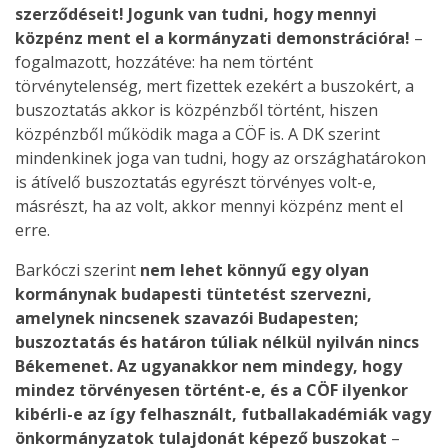
szerződéseit! Jogunk van tudni, hogy mennyi
közpénz ment el a kormányzati demonstrációra!
–
fogalmazott, hozzátéve: ha nem történt
törvénytelenség, mert fizettek ezekért a buszokért, a
buszoztatás akkor is közpénzből történt, hiszen
közpénzből működik maga a CÖF is. A DK szerint
mindenkinek joga van tudni, hogy az országhatárokon
is átívelő buszoztatás egyrészt törvényes volt-e,
másrészt, ha az volt, akkor mennyi közpénz ment el
erre.
Barkóczi szerint
nem lehet könnyű egy olyan
kormánynak budapesti tüntetést szervezni,
amelynek nincsenek szavazói Budapesten;
buszoztatás és határon túliak nélkül nyilván nincs
Békemenet. Az ugyanakkor nem mindegy, hogy
mindez törvényesen történt-e, és a CÖF ilyenkor
kibérli-e az így felhasznált, futballakadémiák vagy
önkormányzatok tulajdonát képező buszokat
–