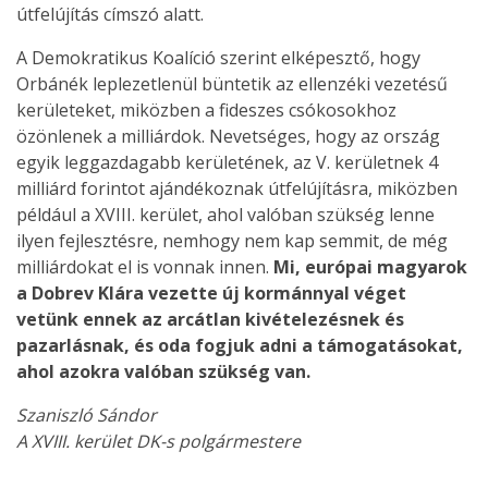
útfelújítás címszó alatt.
A Demokratikus Koalíció szerint elképesztő, hogy
Orbánék leplezetlenül büntetik az ellenzéki vezetésű
kerületeket, miközben a fideszes csókosokhoz
özönlenek a milliárdok. Nevetséges, hogy az ország
egyik leggazdagabb kerületének, az V. kerületnek 4
milliárd forintot ajándékoznak útfelújításra, miközben
például a XVIII. kerület, ahol valóban szükség lenne
ilyen fejlesztésre, nemhogy nem kap semmit, de még
milliárdokat el is vonnak innen.
Mi, európai magyarok
a Dobrev Klára vezette új kormánnyal véget
vetünk ennek az arcátlan kivételezésnek és
pazarlásnak, és oda fogjuk adni a támogatásokat,
ahol azokra valóban szükség van.
Szaniszló Sándor
A XVIII. kerület DK-s polgármestere