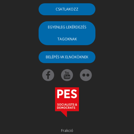
CSATLAKOZZ
EGYENLEG LEKÉRDEZÉS
TAGOKNAK
BELÉPÉS VK ELNÖKÖKNEK
Frakció