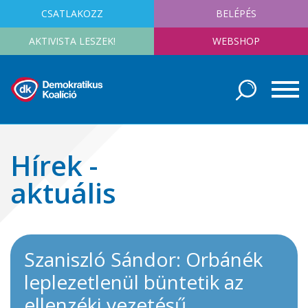
CSATLAKOZZ
BELÉPÉS
AKTIVISTA LESZEK!
WEBSHOP
Hírek -
aktuális
Szaniszló Sándor: Orbánék
leplezetlenül büntetik az
ellenzéki vezetésű