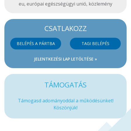
eu
,
európai egészségügyi unió
,
közlemény
CSATLAKOZZ
BELÉPÉS A PÁRTBA
TAGI BELÉPÉS
JELENTKEZÉSI LAP LETÖLTÉSE »
TÁMOGATÁS
Támogasd adományoddal a működésünket!
Köszönjük!