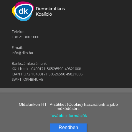
Telefon:
+36 21 300 1000
E-mail:
info@dkp.hu
Bankszámlaszámunk:
K&H bank 10400171-50526590-49821008
IBAN HU72 10400171 50526590 49821008
SWIFT: OKHBHUHB
© 2026 Demokratikus Koalíció
Oldalunkon HTTP-sütiket (Cookie) használunk a jobb
működésért.
További információk