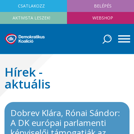
CSATLAKOZZ
BELÉPÉS
AKTIVISTA LESZEK!
WEBSHOP
Hírek -
aktuális
Dobrev Klára, Rónai Sándor:
A DK európai parlamenti
képviselői támogatják az