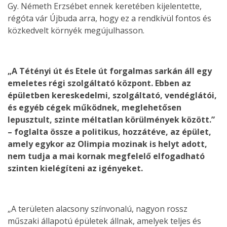
Gy. Németh Erzsébet ennek keretében kijelentette,
régóta vár Újbuda arra, hogy ez a rendkívül fontos és
közkedvelt környék megújulhasson.
„A Tétényi út és Etele út forgalmas sarkán áll egy
emeletes régi szolgáltató központ. Ebben az
épületben kereskedelmi, szolgáltató, vendéglátói,
és egyéb cégek működnek, meglehetősen
lepusztult, szinte méltatlan körülmények között.”
– foglalta össze a politikus, hozzátéve, az épület,
amely egykor az Olimpia mozinak is helyt adott,
nem tudja a mai kornak megfelelő elfogadható
szinten kielégíteni az igényeket.
„A területen alacsony színvonalú, nagyon rossz
műszaki állapotú épületek állnak, amelyek teljes és