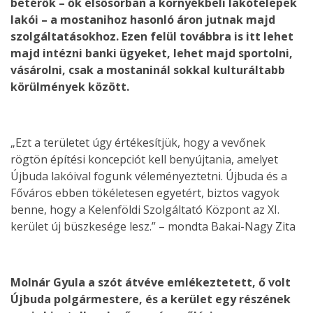
betérők – ők elsősorban a környékbeli lakótelepek
lakói – a mostanihoz hasonló áron jutnak majd
szolgáltatásokhoz. Ezen felül továbbra is itt lehet
majd intézni banki ügyeket, lehet majd sportolni,
vásárolni, csak a mostaninál sokkal kulturáltabb
körülmények között.
„Ezt a területet úgy értékesítjük, hogy a vevőnek
rögtön építési koncepciót kell benyújtania, amelyet
Újbuda lakóival fogunk véleményeztetni. Újbuda és a
Főváros ebben tökéletesen egyetért, biztos vagyok
benne, hogy a Kelenföldi Szolgáltató Központ az XI.
kerület új büszkesége lesz.” – mondta Bakai-Nagy Zita
Molnár Gyula a szót átvéve emlékeztetett, ő volt
Újbuda polgármestere, és a kerület egy részének