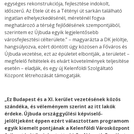
egységes rekonstrukciója, fejlesztése indokolt,
időszerű. Az Etele út és a Tétényi út sarkán található
ingatlan elhelyezkedésénél, méreténél fogva
meghatározó a térség fejlődésének szempontjából,
szerintem ez Újbuda egyik legjelentősebb
városfejlesztési célterülete.” – magyarázta a DK jelöltje,
hangsúlyozva, ezért döntött úgy közösen a Főváros és
Újbuda vezetése, ezt az épületet elbontják, a területet –
megfelelő feltételek és elvárt követelmények teljesítése
esetén – eladják, és egy új Kelenföldi Szolgáltató
Központ létrehozását támogatják.
„Ez Budapest és a XI. kerület vezetésének közös
szándéka, és véleményem szerint az itt lakók
érdeke. Újbuda országgyűlési képviselő-
jelöltjeként éppen ezért választottam programom
egyik kiemelt pontjának a Kelenföldi Városközpont