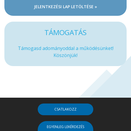
JELENTKEZÉSI LAP LETÖLTÉSE »
TÁMOGATÁS
Támogasd adományoddal a működésünket!
Köszönjük!
CSATLAKOZZ
EGYENLEG LEKÉRDEZÉS