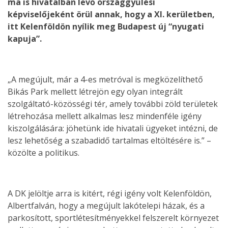
ma is hivatalban levő országgyűlési
képviselőjeként örül annak, hogy a XI. kerületben,
itt Kelenföldön nyílik meg Budapest új “nyugati
kapuja”.
„A megújult, már a 4-es metróval is megközelíthető
Bikás Park mellett létrejön egy olyan integrált
szolgáltató-közösségi tér, amely további zöld területek
létrehozása mellett alkalmas lesz mindenféle igény
kiszolgálására: jöhetünk ide hivatali ügyeket intézni, de
lesz lehetőség a szabadidő tartalmas eltöltésére is.” –
közölte a politikus.
A DK jelöltje arra is kitért, régi igény volt Kelenföldön,
Albertfalván, hogy a megújult lakótelepi házak, és a
parkosított, sportlétesítményekkel felszerelt környezet