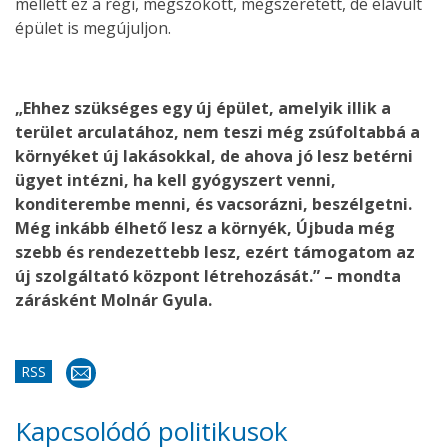
mellett ez a régi, megszokott, megszeretett, de elavult
épület is megújuljon.
„Ehhez szükséges egy új épület, amelyik illik a
terület arculatához, nem teszi még zsúfoltabbá a
környéket új lakásokkal, de ahova jó lesz betérni
ügyet intézni, ha kell gyógyszert venni,
konditerembe menni, és vacsorázni, beszélgetni.
Még inkább élhető lesz a környék, Újbuda még
szebb és rendezettebb lesz, ezért támogatom az
új szolgáltató központ létrehozását.” – mondta
zárásként Molnár Gyula.
RSS
Kapcsolódó politikusok