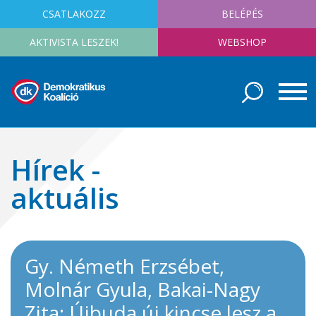
CSATLAKOZZ
BELÉPÉS
AKTIVISTA LESZEK!
WEBSHOP
Hírek -
aktuális
Gy. Németh Erzsébet,
Molnár Gyula, Bakai-Nagy
Zita: Újbuda új kincse lesz a