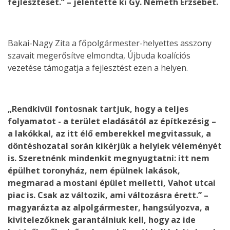
fejlesztését.” – jelentette ki Gy. Németh Erzsébet.
Bakai-Nagy Zita a főpolgármester-helyettes asszony
szavait megerősítve elmondta, Újbuda koalíciós
vezetése támogatja a fejlesztést ezen a helyen.
„Rendkívül fontosnak tartjuk, hogy a teljes
folyamatot - a terület eladásától az építkezésig –
a lakókkal, az itt élő emberekkel megvitassuk, a
döntéshozatal során kikérjük a helyiek véleményét
is. Szeretnénk mindenkit megnyugtatni: itt nem
épülhet toronyház, nem épülnek lakások,
megmarad a mostani épület melletti, Vahot utcai
piac is. Csak az változik, ami változásra érett.” –
magyarázta az alpolgármester, hangsúlyozva, a
kivitelezőknek garantálniuk kell, hogy az ide