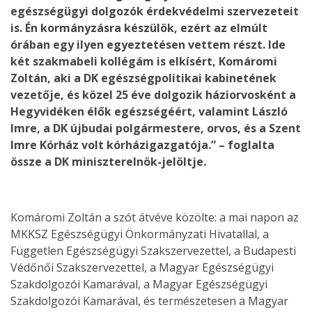
egészségügyi dolgozók érdekvédelmi szervezeteit
is. Én kormányzásra készülök, ezért az elmúlt
órában egy ilyen egyeztetésen vettem részt. Ide
két szakmabeli kollégám is elkísért, Komáromi
Zoltán, aki a DK egészségpolitikai kabinetének
vezetője, és közel 25 éve dolgozik háziorvosként a
Hegyvidéken élők egészségéért, valamint László
Imre, a DK újbudai polgármestere, orvos, és a Szent
Imre Kórház volt kórházigazgatója.” – foglalta
össze a DK miniszterelnök-jelöltje.
Komáromi Zoltán a szót átvéve közölte: a mai napon az
MKKSZ Egészségügyi Önkormányzati Hivatallal, a
Független Egészségügyi Szakszervezettel, a Budapesti
Védőnői Szakszervezettel, a Magyar Egészségügyi
Szakdolgozói Kamarával, a Magyar Egészségügyi
Szakdolgozói Kamarával, és természetesen a Magyar