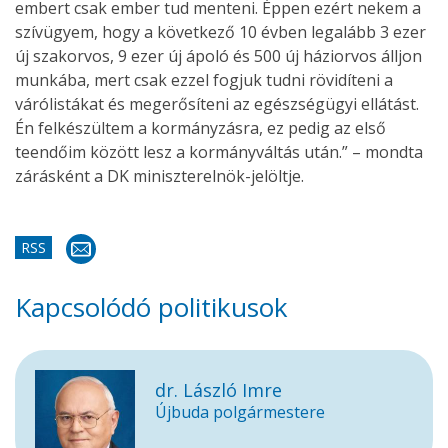
embert csak ember tud menteni. Éppen ezért nekem a
szívügyem, hogy a következő 10 évben legalább 3 ezer
új szakorvos, 9 ezer új ápoló és 500 új háziorvos álljon
munkába, mert csak ezzel fogjuk tudni rövidíteni a
várólistákat és megerősíteni az egészségügyi ellátást.
Én felkészültem a kormányzásra, ez pedig az első
teendőim között lesz a kormányváltás után.” – mondta
zárásként a DK miniszterelnök-jelöltje.
RSS
Kapcsolódó politikusok
dr. László Imre
Újbuda polgármestere