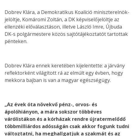
Dobrev Klára, a Demokratikus Koalíció miniszterelnök-
jelöltje, Komáromi Zoltán, a DK képviselőjelöltje az
ellenzéki előválasztáson, illetve László Imre, Újbuda
DK-s polgármestere közös sajtótájékoztatót tartottak
pénteken.
Dobrev Klára ennek keretében kijelentette: a járvány
reflektorként világított rá az elmúlt egy évben, hogy
mekkora bajban is van a magyar egészségügy.
„Az évek óta növekvő pénz-, orvos- és
ápolóhiányon, a mára sokszor többéves
várólistákon és a kórházak rendre újratermelődő
többmilliárdos adósságán csak akkor fogunk tudni
változtatni, ha meghallgatjuk a szakmát és az