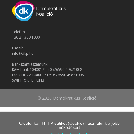
Telefon:
+36 21 300 1000
E-mail:
info@dkp.hu
Bankszámlaszámunk:
K&H bank 10400171-50526590-49821008
IBAN HU72 10400171 50526590 49821008
SWIFT: OKHBHUHB
© 2026 Demokratikus Koalíció
Oldalunkon HTTP-sütiket (Cookie) használunk a jobb
működésért.