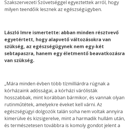
Szakszervezeti Szövetséggel egyeztettek arról, hogy
milyen teendőik lesznek az egészségügyben.
László Imre ismertette: abban minden résztvevő
egyetértett, hogy alapvető változásokra van
szükség, az egészségügynek nem egy-két
sebtapaszra, hanem egy életmentő beavatkozásra
van szükség.
„Mára minden évben több tízmilliárdra rúgnak a
kórházaink adósságai, a kórházi várólisták
hosszabbak, mint korábban bármikor, és vannak olyan
rutinműtétek, amelyekre éveket kell várni. Az
egészségügyi dolgozók talán soha nem voltak annyira
kimerülve és kizsigerelve, mint a harmadik hullám után,
és természetesen továbbra is komoly gondot jelent a