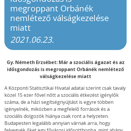
megroppant Orbánék
nemlétező válságkezelése
miatt
2021.06.23.
Gy. Németh Erzsébet: Már a szociális ágazat és az
idősgondozás is megroppant Orbánék nemlétező
válságkezelése miatt
A Központi Statisztikai Hivatal adatai szerint csak tavaly
közel 15 ezer fővel nőtt a szociális étkezést igénylők
száma, de a házi segítségnyújtást is egyre többen
igényelnék, miközben a megfelelő források és a
szociális dolgozók hiánya csak ront a helyzeten.
Budapesten legalább annyian várnak arra, hogy
felvegyék őket egy fővárosi idősotthonba, mint ahány