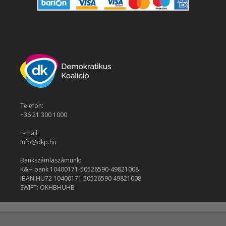
Telefon:
+36 21 300 1000
E-mail:
info@dkp.hu
Bankszámlaszámunk:
K&H bank 10400171-50526590-49821008
IBAN HU72 10400171 50526590 49821008
SWIFT: OKHBHUHB
© 2026 Demokratikus Koalíció