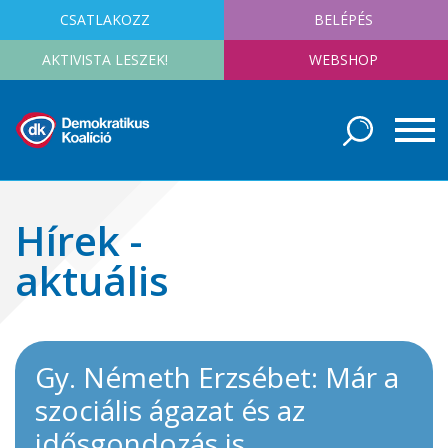
CSATLAKOZZ
BELÉPÉS
AKTIVISTA LESZEK!
WEBSHOP
Hírek -
aktuális
Gy. Németh Erzsébet: Már a
szociális ágazat és az
idősgondozás is