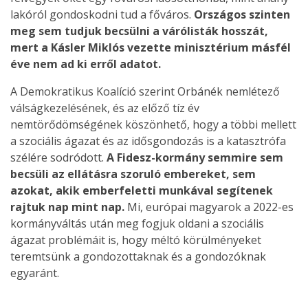
lakóról gondoskodni tud a főváros.
Országos szinten
meg sem tudjuk becsülni a várólisták hosszát,
mert a Kásler Miklós vezette minisztérium másfél
éve nem ad ki erről adatot.
A Demokratikus Koalíció szerint Orbánék nemlétező
válságkezelésének, és az előző tíz év
nemtörődömségének köszönhető, hogy a többi mellett
a szociális ágazat és az idősgondozás is a katasztrófa
szélére sodródott.
A Fidesz-kormány semmire sem
becsüli az ellátásra szoruló embereket, sem
azokat, akik emberfeletti munkával segítenek
rajtuk nap mint nap.
Mi, európai magyarok a 2022-es
kormányváltás után meg fogjuk oldani a szociális
ágazat problémáit is, hogy méltó körülményeket
teremtsünk a gondozottaknak és a gondozóknak
egyaránt.