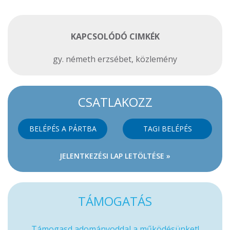
KAPCSOLÓDÓ CIMKÉK
gy. németh erzsébet
,
közlemény
CSATLAKOZZ
BELÉPÉS A PÁRTBA
TAGI BELÉPÉS
JELENTKEZÉSI LAP LETÖLTÉSE »
TÁMOGATÁS
Támogasd adományoddal a működésünket!