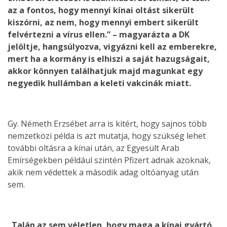
az a fontos, hogy mennyi kínai oltást sikerült
kiszórni, az nem, hogy mennyi embert sikerült
felvértezni a vírus ellen.” – magyarázta a DK
jelöltje, hangsúlyozva, vigyázni kell az emberekre,
mert ha a kormány is elhiszi a saját hazugságait,
akkor könnyen találhatjuk majd magunkat egy
negyedik hullámban a keleti vakcinák miatt.
Gy. Németh Erzsébet arra is kitért, hogy sajnos több
nemzetközi példa is azt mutatja, hogy szükség lehet
további oltásra a kínai után, az Egyesült Arab
Emírségekben például szintén Pfizert adnak azoknak,
akik nem védettek a második adag oltóanyag után
sem.
„Talán az sem véletlen, hogy maga a kínai gyártó