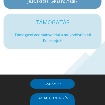
JELENTKEZÉSI LAP LETÖLTÉSE »
TÁMOGATÁS
Támogasd adományoddal a működésünket!
Köszönjük!
CSATLAKOZZ
EGYENLEG LEKÉRDEZÉS