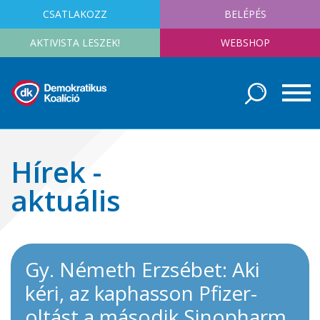
CSATLAKOZZ
BELÉPÉS
AKTIVISTA LESZEK!
WEBSHOP
Hírek -
aktuális
Gy. Németh Erzsébet: Aki
kéri, az kaphasson Pfizer-
oltást a második Sinopharm