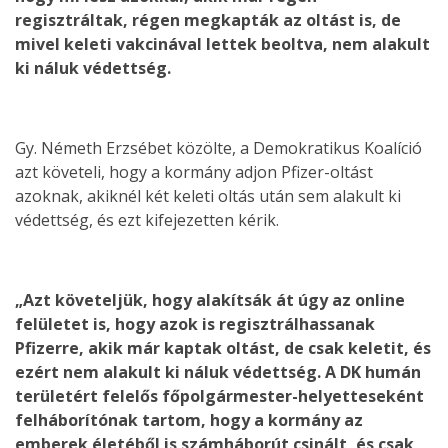
regisztráltak, régen megkapták az oltást is, de
mivel keleti vakcinával lettek beoltva, nem alakult
ki náluk védettség.
Gy. Németh Erzsébet közölte, a Demokratikus Koalíció
azt követeli, hogy a kormány adjon Pfizer-oltást
azoknak, akiknél két keleti oltás után sem alakult ki
védettség, és ezt kifejezetten kérik.
„Azt követeljük, hogy alakítsák át úgy az online
felületet is, hogy azok is regisztrálhassanak
Pfizerre, akik már kaptak oltást, de csak keletit, és
ezért nem alakult ki náluk védettség. A DK humán
területért felelős főpolgármester-helyetteseként
felháborítónak tartom, hogy a kormány az
emberek életéből is számháborút csinált, és csak