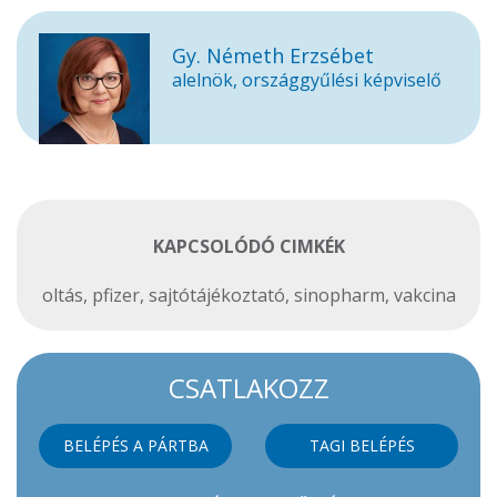
Gy. Németh Erzsébet
alelnök, országgyűlési képviselő
KAPCSOLÓDÓ CIMKÉK
oltás
,
pfizer
,
sajtótájékoztató
,
sinopharm
,
vakcina
CSATLAKOZZ
BELÉPÉS A PÁRTBA
TAGI BELÉPÉS