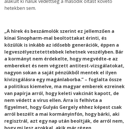
alakult ki náluk védettség a második oltást követő
hetekben sem.
„A hírek és beszámolók szerint ez jellemzően a
kínai Sinopharm-mal beoltottakat érinti, és
közülük is inkább az idősebb generációk, éppen a
legveszélyeztetettebbek lehetnek veszélyben. Bár
a kormányt nem érdekelte, hogy megvédte-e az
embereket és nem végzett antitest-vizsgálatokat,
nagyon sokan a saját pénzükből mentek el ilyen
kivizsgálásra egy magánlaborba.” – foglalta össze
a politikus kiemelve, ma magyar emberek ezreinek
van papírja arról, hogy keleti vakcinát kapott, de
nem védett a vírus ellen. Arra is felhívta a
figyelmet, hogy Gulyás Gergely ehhez képest csak
arról beszélt a mai kormányinfón, hogy bárki, aki
regisztrál, azt egy nap után beoltják, de arról nem,
hogy mi lesz azokkal, akik már régen