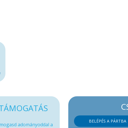
e
C
TÁMOGATÁS
BELÉPÉS A PÁRTBA
mogasd adományoddal a