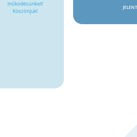
működésünket!
JELENT
Köszönjük!