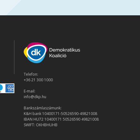
Telefon:
+36 21 300 1000
E-mail:
info@dkp.hu
Bankszámlaszámunk:
K&H bank 10400171-50526590-49821008
IBAN HU72 10400171 50526590 49821008
SWIFT: OKHBHUHB