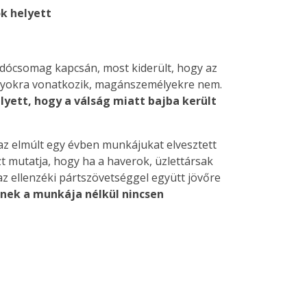
k helyett
adócsomag kapcsán, most kiderült, hogy az
ványokra vonatkozik, magánszemélyekre nem.
yett, hogy a válság miatt bajba került
az elmúlt egy évben munkájukat elvesztett
t mutatja, hogy ha a haverok, üzlettársak
az ellenzéki pártszövetséggel együtt jövőre
knek a munkája nélkül nincsen