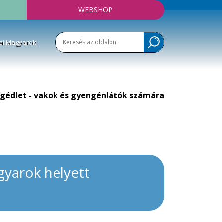
WEBSHOP
ai Magyarok
gédlet - vakok és gyengénlátók számára
gyarok helyett