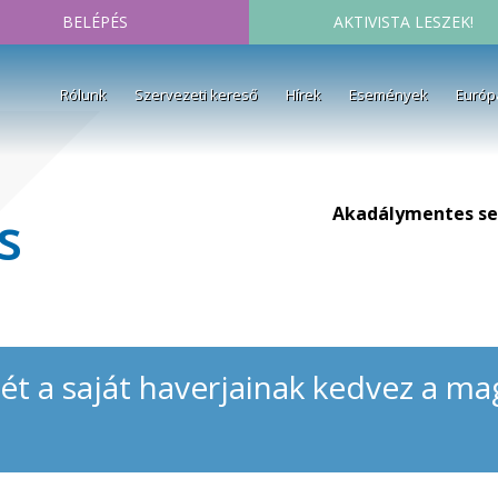
BELÉPÉS
AKTIVISTA LESZEK!
Rólunk
Szervezeti kereső
Hírek
Események
Európ
Akadálymentes se
s
mét a saját haverjainak kedvez a ma