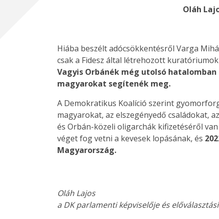
Oláh Laj
Hiába beszélt adócsökkentésről Varga Mihál
csak a Fidesz által létrehozott kuratórium
Vagyis Orbánék még utolsó hatalomban el
magyarokat segítenék meg.
A Demokratikus Koalíció szerint gyomorforg
magyarokat, az elszegényedő családokat, az 
és Orbán-közeli oligarchák kifizetéséről va
véget fog vetni a kevesek lopásának, és
202
Magyarország.
Oláh Lajos
a DK parlamenti képviselője és előválasztás