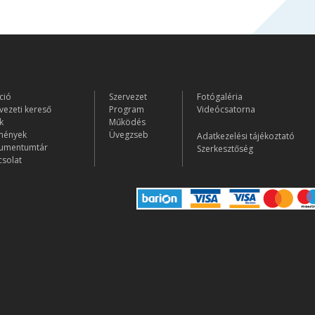
ció
Szervezet
Fotógaléria
vezeti kereső
Program
Videócsatorna
k
Működés
mények
Üvegzseb
Adatkezelési tájékoztató
umentumtár
Szerkesztőség
solat