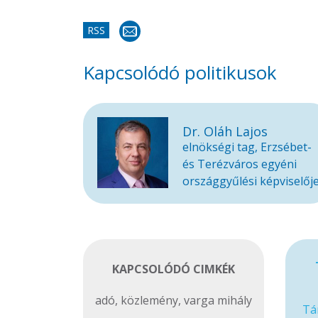
RSS
Kapcsolódó politikusok
Dr. Oláh Lajos
elnökségi tag, Erzsébet-
és Terézváros egyéni
országgyűlési képviselőj
KAPCSOLÓDÓ CIMKÉK
adó
,
közlemény
,
varga mihály
Tá