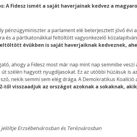
os: A Fidesz ismét a saját haverjainak kedvez a magyaro
y pénzügyminiszter a parlament elé beterjesztett jövő évi 
okra és a pártkatonákkal feltöltött vagyonkezelő közalapít
töltött évükben is saját haverjaiknak kedveznek, ahel
ató, ahogy a Fidesz most már nap mint nap semmibe veszi 
út szélén hagyott nyugdíjasokat. Ez az utóbbi húzásuk is az
n szó, nekik semmi sem elég drága. A Demokratikus Koalíció 
2-től visszaadjuk az országot azoknak a sokaknak, aki
i jelöltje Erzsébetvárosban és Terézvárosban