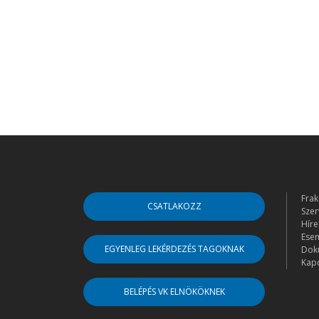
Frak
CSATLAKOZZ
Szer
Híre
Ese
EGYENLEG LEKÉRDEZÉS TAGOKNAK
Dok
Kapc
BELÉPÉS VK ELNÖKÖKNEK