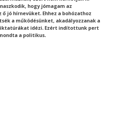
panaszkodik, hogy jómagam az
 ő jó hírnevüket. Ehhez a bohózathoz
nítsék a működésünket, akadályozzanak a
atúrákat idézi. Ezért indítottunk pert
mondta a politikus.