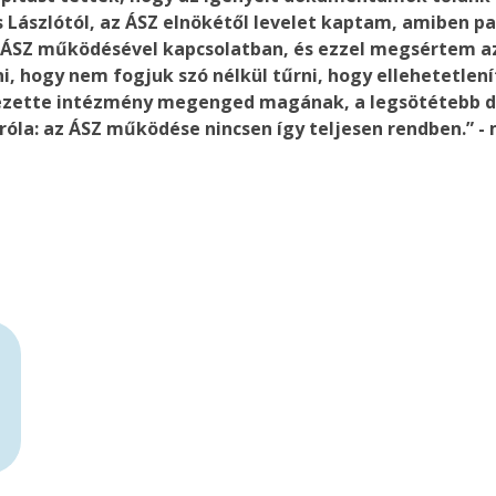
Lászlótól, az ÁSZ elnökétől levelet kaptam, amiben 
z ÁSZ működésével kapcsolatban, és ezzel megsértem az
i, hogy nem fogjuk szó nélkül tűrni, hogy ellehetetle
zette intézmény megenged magának, a legsötétebb dikt
n róla: az ÁSZ működése nincsen így teljesen rendben.” - 