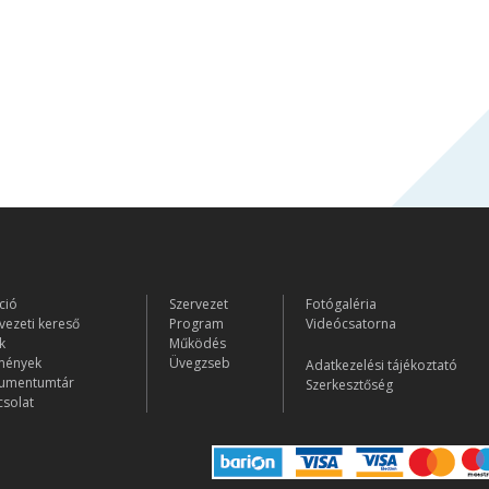
ció
Szervezet
Fotógaléria
vezeti kereső
Program
Videócsatorna
k
Működés
mények
Üvegzseb
Adatkezelési tájékoztató
umentumtár
Szerkesztőség
solat