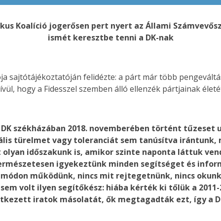
ikus Koalíció jogerősen pert nyert az Állami Számvevős
ismét keresztbe tenni a DK-nak
ja sajtótájékoztatóján felidézte: a párt már több pengevált
l, hogy a Fidesszel szemben álló ellenzék pártjainak élet
 DK székházában 2018. novemberében történt tűzeset ut
ális türelmet vagy toleranciát sem tanúsítva irántun
lt olyan időszakunk is, amikor szinte naponta láttuk ve
 természetesen igyekeztünk minden segítséget és infor
módon működünk, nincs mit rejtegetnünk, nincs okunk tit
m volt ilyen segítőkész: hiába kérték ki tőlük a 2011-201
tkezett iratok másolatát, ők megtagadták ezt, így a DK