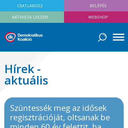
CSATLAKOZZ
BELÉPÉS
AKTIVISTA LESZEK!
WEBSHOP
Hírek -
aktuális
Szüntessék meg az idősek
regisztrációját, oltsanak be
minden 60 év felettit, ha