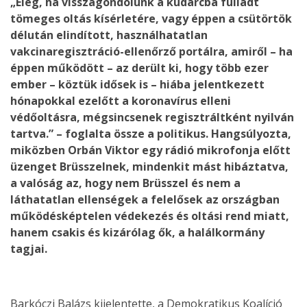
„Elég, ha visszagondolunk a kudarcba fulladt
tömeges oltás kísérletére, vagy éppen a csütörtök
délután elindított, használhatatlan
vakcinaregisztráció-ellenőrző portálra, amiről – ha
éppen működött – az derült ki, hogy több ezer
ember – köztük idősek is – hiába jelentkezett
hónapokkal ezelőtt a koronavírus elleni
védőoltásra, mégsincsenek regisztráltként nyilván
tartva.” – foglalta össze a politikus. Hangsúlyozta,
miközben Orbán Viktor egy rádió mikrofonja előtt
üzenget Brüsszelnek, mindenkit mást hibáztatva,
a valóság az, hogy nem Brüsszel és nem a
láthatatlan ellenségek a felelősek az országban
működésképtelen védekezés és oltási rend miatt,
hanem csakis és kizárólag ők, a halálkormány
tagjai.
Barkóczi Balázs kijelentette, a Demokratikus Koalíció