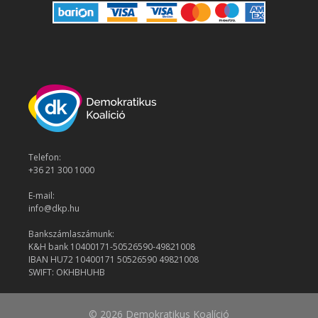
Telefon:
+36 21 300 1000
E-mail:
info@dkp.hu
Bankszámlaszámunk:
K&H bank 10400171-50526590-49821008
IBAN HU72 10400171 50526590 49821008
SWIFT: OKHBHUHB
© 2026 Demokratikus Koalíció