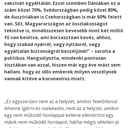
vakcinát egyáltalán. Ezzel szemben Dániában ez a
szám közel 70%, Svédországban pedig közel 80%,
de Ausztriában is Csehországban is már 60% felett
van. Sőt, Magyarországon az összlakosságot
tekintve is, mindösszesen kevesebb mint két millió
fő van beoltva, ami borzasztóan kevés, ahhoz,
hogy szabad nyárról, vagy nyitásról, vagy
egyáltalán biztonságról beszéljünk!” – sorolta a
politikus. Hangsúlyozta, mindenki pontosan
tisztában van azzal, hiszen már egy éve mást sem
hallani, hogy az idős emberek milyen veszélynek
vannak kitéve a koronavírus miatt.
„Ez egyszerűen nem az a helyzet, amikor felelőtlenül
lehetne ígérni és cselekedni, nem az a helyzet, amikor
egy nem működő honlappal kellene ellenőrizni egy
másik nem működő honlapot, hátha mégis véletlen jó