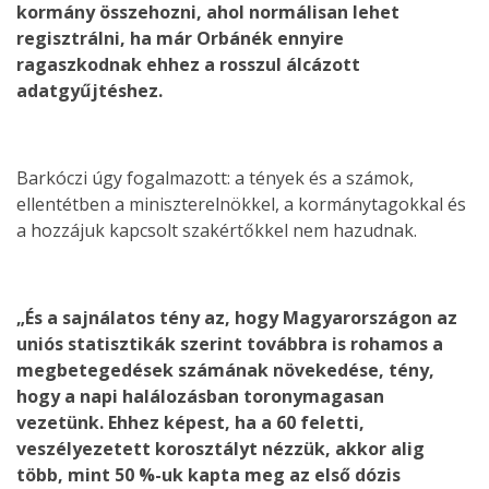
kormány összehozni, ahol normálisan lehet
regisztrálni, ha már Orbánék ennyire
ragaszkodnak ehhez a rosszul álcázott
adatgyűjtéshez.
Barkóczi úgy fogalmazott: a tények és a számok,
ellentétben a miniszterelnökkel, a kormánytagokkal és
a hozzájuk kapcsolt szakértőkkel nem hazudnak.
„És a sajnálatos tény az, hogy Magyarországon az
uniós statisztikák szerint továbbra is rohamos a
megbetegedések számának növekedése, tény,
hogy a napi halálozásban toronymagasan
vezetünk. Ehhez képest, ha a 60 feletti,
veszélyezetett korosztályt nézzük, akkor alig
több, mint 50 %-uk kapta meg az első dózis