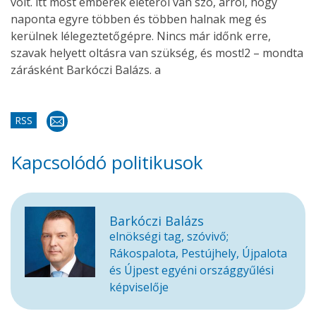
volt. itt most emberek életéről van szó, arról, hogy
naponta egyre többen és többen halnak meg és
kerülnek lélegeztetőgépre. Nincs már időnk erre,
szavak helyett oltásra van szükség, és most!2 – mondta
zárásként Barkóczi Balázs. a
RSS
Kapcsolódó politikusok
Barkóczi Balázs
elnökségi tag, szóvivő;
Rákospalota, Pestújhely, Újpalota
és Újpest egyéni országgyűlési
képviselője