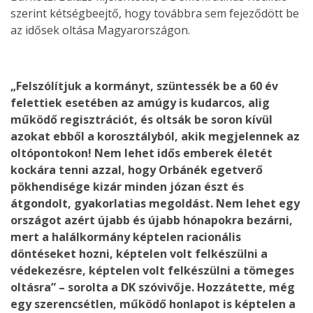
szerint kétségbeejtő, hogy továbbra sem fejeződött be
az idősek oltása Magyarországon.
„Felszólítjuk a kormányt, szüntessék be a 60 év
felettiek esetében az amúgy is kudarcos, alig
működő regisztrációt, és oltsák be soron kívül
azokat ebből a korosztályból, akik megjelennek az
oltópontokon! Nem lehet idős emberek életét
kockára tenni azzal, hogy Orbánék egetverő
pökhendisége kizár minden józan észt és
átgondolt, gyakorlatias megoldást. Nem lehet egy
országot azért újabb és újabb hónapokra bezárni,
mert a halálkormány képtelen racionális
döntéseket hozni, képtelen volt felkészülni a
védekezésre, képtelen volt felkészülni a tömeges
oltásra” – sorolta a DK szóvivője. Hozzátette, még
egy szerencsétlen, működő honlapot is képtelen a