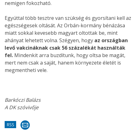
nemigen fokozható.
Egyúttal több tesztre van szükség és gyorsítani kell az
egészségesek oltását. Az Orbán-kormány bénázása
miatt sokkal kevesebb magyart oltottak be, mint
ahányat lehetett volna. Szégyen, hogy
az országban
levő vakcináknak csak 56 százalékát használták
fel.
Mindenkit arra buzdítunk, hogy oltsa be magát,
mert nem csak a saját, hanem környezete életét is
megmentheti vele.
Barkóczi Balázs
A DK szóvivője
RSS