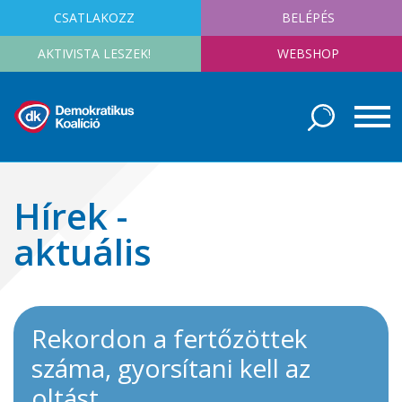
CSATLAKOZZ
BELÉPÉS
AKTIVISTA LESZEK!
WEBSHOP
Hírek -
aktuális
Rekordon a fertőzöttek
száma, gyorsítani kell az
oltást