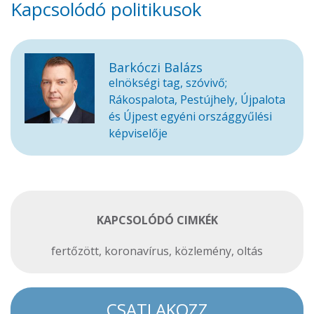
Kapcsolódó politikusok
Barkóczi Balázs
elnökségi tag, szóvivő;
Rákospalota, Pestújhely, Újpalota
és Újpest egyéni országgyűlési
képviselője
KAPCSOLÓDÓ CIMKÉK
fertőzött
,
koronavírus
,
közlemény
,
oltás
CSATLAKOZZ