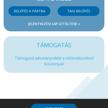
BELÉPÉS A PÁRTBA
TAGI BELÉPÉS
JELENTKEZÉSI LAP LETÖLTÉSE »
TÁMOGATÁS
Támogasd adományoddal a működésünket!
Köszönjük!