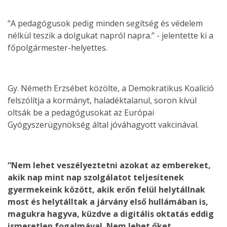
“A pedagógusok pedig minden segítség és védelem
nélkül teszik a dolgukat napról napra.” - jelentette ki a
főpolgármester-helyettes.
Gy. Németh Erzsébet közölte, a Demokratikus Koalíció
felszólítja a kormányt, haladéktalanul, soron kívül
oltsák be a pedagógusokat az Európai
Gyógyszerügynökség által jóváhagyott vakcinával.
“Nem lehet veszélyeztetni azokat az embereket,
akik nap mint nap szolgálatot teljesítenek
gyermekeink között, akik erőn felül helytállnak
most és helytálltak a járvány első hullámában is,
magukra hagyva, küzdve a digitális oktatás eddig
ismeretlen fogalmával. Nem lehet őket