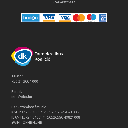
Szerkesztőség
Telefon:
+36 21 300 1000
E-mail:
info@dkp.hu
Bankszámlaszámunk:
K&H bank 10400171-50526590-49821008
IBAN HU72 10400171 50526590 49821008
SWIFT: OKHBHUHB