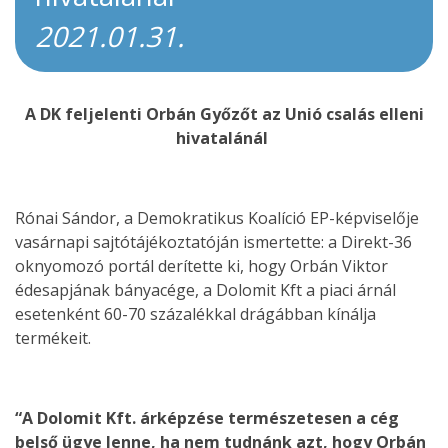
2021.01.31.
A DK feljelenti Orbán Győzőt az Unió csalás elleni
hivatalánál
Rónai Sándor, a Demokratikus Koalíció EP-képviselője
vasárnapi sajtótájékoztatóján ismertette: a Direkt-36
oknyomozó portál derítette ki, hogy Orbán Viktor
édesapjának bányacége, a Dolomit Kft a piaci árnál
esetenként 60-70 százalékkal drágábban kínálja
termékeit.
“A Dolomit Kft. árképzése természetesen a cég
belső ügye lenne, ha nem tudnánk azt, hogy Orbán