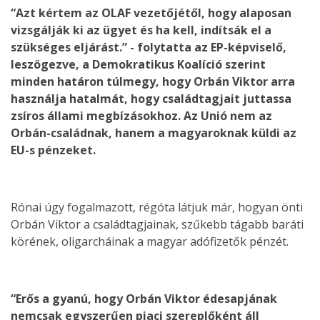
“Azt kértem az OLAF vezetőjétől, hogy alaposan
vizsgálják ki az ügyet és ha kell, indítsák el a
szükséges eljárást.” - folytatta az EP-képviselő,
leszögezve, a Demokratikus Koalíció szerint
minden határon túlmegy, hogy Orbán Viktor arra
használja hatalmát, hogy családtagjait juttassa
zsíros állami megbízásokhoz. Az Unió nem az
Orbán-családnak, hanem a magyaroknak küldi az
EU-s pénzeket.
Rónai úgy fogalmazott, régóta látjuk már, hogyan önti
Orbán Viktor a családtagjainak, szűkebb tágabb baráti
körének, oligarcháinak a magyar adófizetők pénzét.
“Erős a gyanú, hogy Orbán Viktor édesapjának
nemcsak egyszerűen piaci szereplőként áll