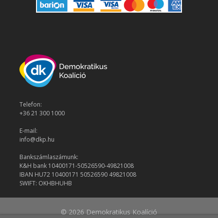
Telefon:
+36 21 300 1000
E-mail:
info@dkp.hu
Bankszámlaszámunk:
K&H bank 10400171-50526590-49821008
IBAN HU72 10400171 50526590 49821008
SWIFT: OKHBHUHB
© 2026 Demokratikus Koalíció