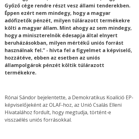
Győző cége rendre részt vesz állami tenderekben.
Éppen ezért nem mindegy, hogy a magyar
adófizetők pénzét, milyen túlárazott termékekre
költi a magyar állam. Mint ahogy az sem mindegy,
hogy a miniszterelnök édesapja által elnyert
beruházásokban, milyen mértékű uniós forrást
használnak fel.” - hívta fel a figyelmet a képviselő,
hozzátéve, ebben az esetben az uniós
állampolgárok pénzét költik túlárazott
termékekre.
Rónai Sándor bejelentette, a Demokratikus Koalíció EP-
képviselőjeként az OLAF-hoz, az Unió Csalás Elleni
Hivatalához fordult, hogy megtudja, történt-e
visszaélés uniós forrásokkal.