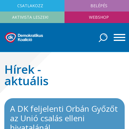
CSATLAKOZZ
BELÉPÉS
AKTIVISTA LESZEK!
WEBSHOP
Hírek -
aktuális
A DK feljelenti Orbán Győzőt
az Unió csalás elleni
hivatalánál