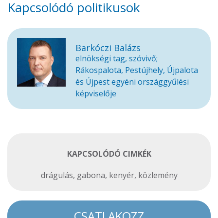
Kapcsolódó politikusok
Barkóczi Balázs
elnökségi tag, szóvivő;
Rákospalota, Pestújhely, Újpalota
és Újpest egyéni országgyűlési
képviselője
KAPCSOLÓDÓ CIMKÉK
drágulás
,
gabona
,
kenyér
,
közlemény
CSATLAKOZZ