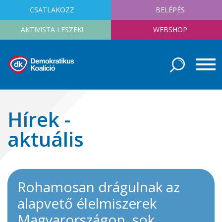
CSATLAKOZZ
BELÉPÉS
AKTIVISTA LESZEK!
WEBSHOP
Hírek -
aktuális
Rohamosan drágulnak az
alapvető élelmiszerek
Magyarországon, sok