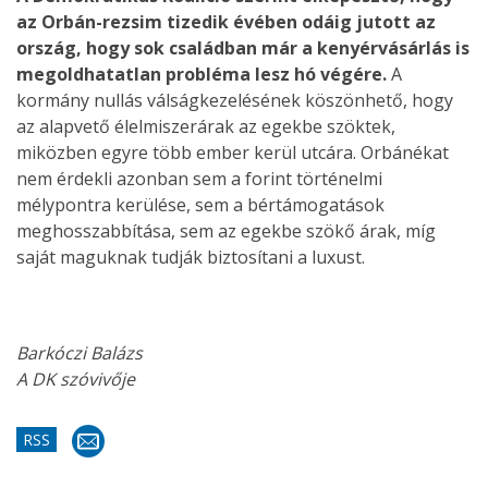
az Orbán-rezsim tizedik évében odáig jutott az
ország, hogy sok családban már a kenyérvásárlás is
megoldhatatlan probléma lesz hó végére.
A
kormány nullás válságkezelésének köszönhető, hogy
az alapvető élelmiszerárak az egekbe szöktek,
miközben egyre több ember kerül utcára. Orbánékat
nem érdekli azonban sem a forint történelmi
mélypontra kerülése, sem a bértámogatások
meghosszabbítása, sem az egekbe szökő árak, míg
saját maguknak tudják biztosítani a luxust.
Barkóczi Balázs
A DK szóvivője
RSS