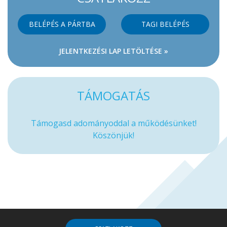
BELÉPÉS A PÁRTBA
TAGI BELÉPÉS
JELENTKEZÉSI LAP LETÖLTÉSE »
TÁMOGATÁS
Támogasd adományoddal a működésünket!
Köszönjük!