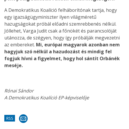
A Demokratikus Koalíció felháborítónak tartja, hogy
egy igazságügyminiszter ilyen világméretű
hazugságokat próbál előadni szemrebbenés nélkül.
Jóllehet, Varga Judit csak a főnökét és parancsolóját
utánozza, de szégyen, hogy így próbálják megvezetni
az embereket.
Mi, európai magyarok azonban nem
hagyjuk szó nélkül a hazudozást és mindig fel
fogjuk hívni a figyelmet, hogy hol sántít Orbánék
meséje.
Rónai Sándor
A Demokratikus Koalíció EP-képviselője
RSS