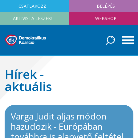
CSATLAKOZZ
BELÉPÉS
AKTIVISTA LESZEK!
WEBSHOP
Hírek -
aktuális
Varga Judit aljas módon
hazudozik - Európában
továbbra is alapvető feltétel