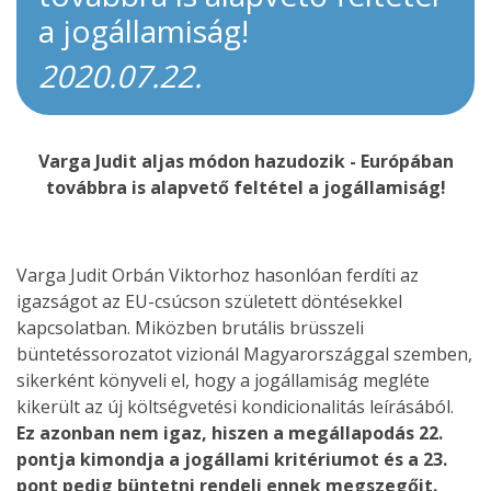
a jogállamiság!
2020.07.22.
Varga Judit aljas módon hazudozik - Európában
továbbra is alapvető feltétel a jogállamiság!
Varga Judit Orbán Viktorhoz hasonlóan ferdíti az
igazságot az EU-csúcson született döntésekkel
kapcsolatban. Miközben brutális brüsszeli
büntetéssorozatot vizionál Magyarországgal szemben,
sikerként könyveli el, hogy a jogállamiság megléte
kikerült az új költségvetési kondicionalitás leírásából.
Ez azonban nem igaz, hiszen a megállapodás 22.
pontja kimondja a jogállami kritériumot és a 23.
pont pedig büntetni rendeli ennek megszegőit.