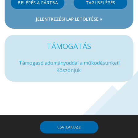
BELÉPÉS A PÁRTBA
TAGI BELÉPÉS
JELENTKEZÉSI LAP LETÖLTÉSE »
TÁMOGATÁS
Támogasd adományoddal a működésünket!
Köszönjük!
CSATLAKOZZ