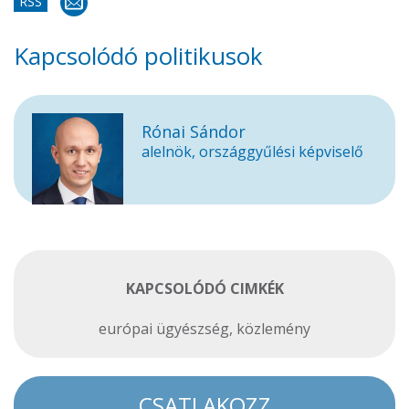
RSS
Kapcsolódó politikusok
Rónai Sándor
alelnök, országgyűlési képviselő
KAPCSOLÓDÓ CIMKÉK
európai ügyészség
,
közlemény
CSATLAKOZZ