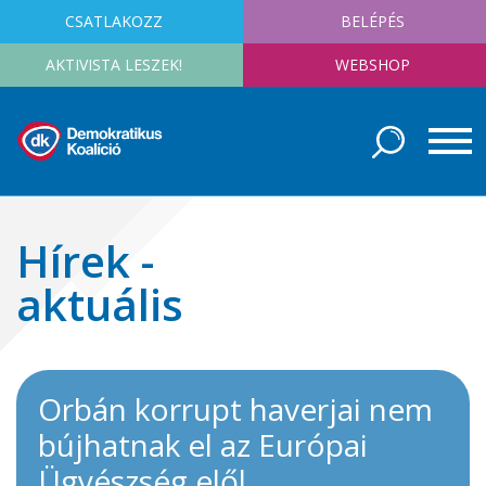
CSATLAKOZZ
BELÉPÉS
AKTIVISTA LESZEK!
WEBSHOP
Hírek -
aktuális
Orbán korrupt haverjai nem
bújhatnak el az Európai
Ügyészség elől