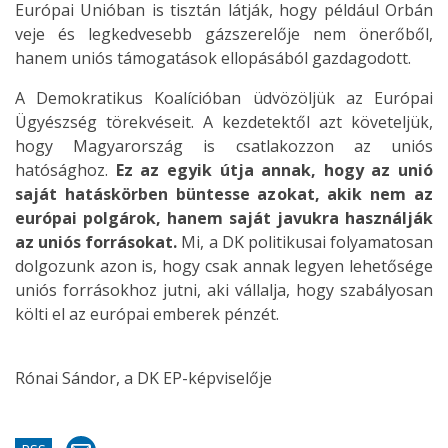
Európai Unióban is tisztán látják, hogy például Orbán
veje és legkedvesebb gázszerelője nem önerőből,
hanem uniós támogatások ellopásából gazdagodott.
A Demokratikus Koalícióban üdvözöljük az Európai
Ügyészség törekvéseit. A kezdetektől azt követeljük,
hogy Magyarország is csatlakozzon az uniós
hatósághoz.
Ez az egyik útja annak, hogy az unió
saját hatáskörben büntesse azokat, akik nem az
európai polgárok, hanem saját javukra használják
az uniós forrásokat.
Mi, a DK politikusai folyamatosan
dolgozunk azon is, hogy csak annak legyen lehetősége
uniós forrásokhoz jutni, aki vállalja, hogy szabályosan
költi el az európai emberek pénzét.
Rónai Sándor, a DK EP-képviselője