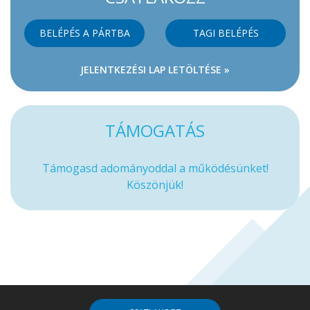
BELÉPÉS A PÁRTBA
TAGI BELÉPÉS
JELENTKEZÉSI LAP LETÖLTÉSE »
TÁMOGATÁS
Támogasd adományoddal a működésünket!
Köszönjük!